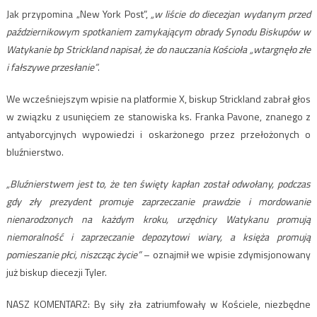
Jak przypomina „New York Post”,
„w liście do diecezjan wydanym przed
październikowym spotkaniem zamykającym obrady Synodu Biskupów w
Watykanie bp Strickland napisał, że do nauczania Kościoła „wtargnęło złe
i fałszywe przesłanie”
.
We wcześniejszym wpisie na platformie X, biskup Strickland zabrał głos
w związku z usunięciem ze stanowiska ks. Franka Pavone, znanego z
antyaborcyjnych wypowiedzi i oskarżonego przez przełożonych o
bluźnierstwo.
„Bluźnierstwem jest to, że ten święty kapłan został odwołany, podczas
gdy zły prezydent promuje zaprzeczanie prawdzie i mordowanie
nienarodzonych na każdym kroku, urzędnicy Watykanu promują
niemoralność i zaprzeczanie depozytowi wiary, a księża promują
pomieszanie płci, niszcząc życie”
– oznajmił we wpisie zdymisjonowany
już biskup diecezji Tyler.
NASZ KOMENTARZ: By siły zła zatriumfowały w Kościele, niezbędne