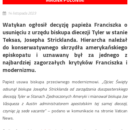
MAGNA POLONIA!
14 listopada 2023
Watykan ogłosił decyzję papieża Franciszka o
usunięciu z urzędu biskupa diecezji Tyler w stanie
Teksas, Josepha Stricklanda. Hierarcha należał
do konserwatywnego skrzydła amerykańskiego
episkopatu i uznawany był za jednego z
najbardziej zagorzałych krytyków Franciszka i
modernizmu.
Papież usuwa biskupa przeciwnego modernizmowi.
„Ojciec Święty
odsunął biskupa Josepha Stricklanda od zarządzania duszpasterskiego
diecezją Tyler w Stanach Zjednoczonych Ameryki i mianował biskupa Joe
Vásqueza z Austin administratorem apostolskim tej samej diecezji,
czyniąc ją sede vacante”
– podano w komunikacie na stronie Vatican
News.