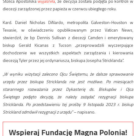
Stolica Apostolska
wyjaśniła
, że decyzja została podjęta po kontroli w
diecezji zarządzonej przez papieża w czerwcu ubiegłego roku.
Kard. Daniel Nicholas DiNardo, metropolita Galveston-Houston w
Texasie, w oświadczeniu opublikowanym przez Vatican News,
stwierdził, że bp Dennis Sullivan z diecezji Camden i emerytowany
biskup Gerald Kicanas z Tucson „przeprowadzili wyczerpujące
dochodzenie we wszystkich aspektach zarządzania i kierowania
diecezją Tyler przez jej ordynariusza, biskupa Josepha Stricklanda”.
„W wyniku wizytacji zalecono Ojcu Świętemu, że dalsze sprawowanie
urzędu przez biskupa Stricklanda nie jest możliwe. Po miesiącach
starannego rozważania przez Dykasterię ds. Biskupów i Ojca
Świętego podjęto decyzję, że należy zażądać rezygnacji biskupa
Stricklanda. Po przedstawieniu tej prośby 9 listopada 2023 r. biskup
Strickland odmówił rezygnacji z urzędu”
– napisano.
Wspieraj Fundację Magna Polonia!