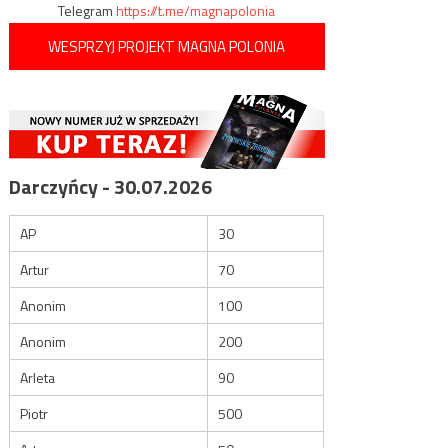
Telegram
https://t.me/magnapolonia
WESPRZYJ PROJEKT MAGNA POLONIA
Darczyńcy - 30.07.2026
AP
30
Artur
70
Anonim
100
Anonim
200
Arleta
90
Piotr
500