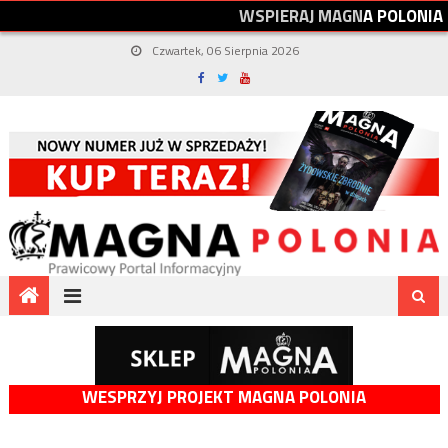
W
S
P
I
E
R
A
J
M
A
G
N
A
P
O
L
O
N
I
A
Czwartek, 06 Sierpnia 2026
WESPRZYJ PROJEKT MAGNA POLONIA