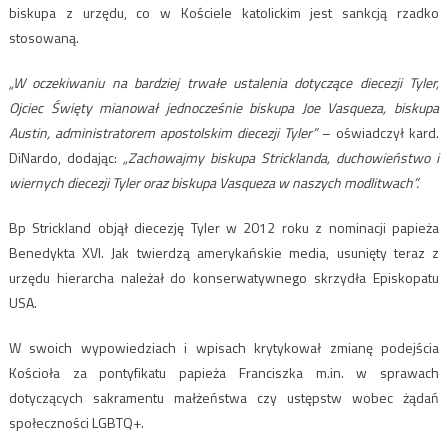
biskupa z urzędu, co w Kościele katolickim jest sankcją rzadko
stosowaną.
„W oczekiwaniu na bardziej trwałe ustalenia dotyczące diecezji Tyler,
Ojciec Święty mianował jednocześnie biskupa Joe Vasqueza, biskupa
Austin, administratorem apostolskim diecezji Tyler”
– oświadczył kard.
DiNardo, dodając:
„Zachowajmy biskupa Stricklanda, duchowieństwo i
wiernych diecezji Tyler oraz biskupa Vasqueza w naszych modlitwach”.
Bp Strickland objął diecezję Tyler w 2012 roku z nominacji papieża
Benedykta XVI. Jak twierdzą amerykańskie media, usunięty teraz z
urzędu hierarcha należał do konserwatywnego skrzydła Episkopatu
USA.
W swoich wypowiedziach i wpisach krytykował zmianę podejścia
Kościoła za pontyfikatu papieża Franciszka m.in. w sprawach
dotyczących sakramentu małżeństwa czy ustępstw wobec żądań
społeczności LGBTQ+.