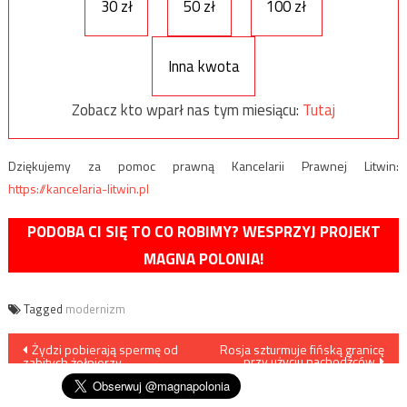
30 zł
50 zł
100 zł
Inna kwota
Zobacz kto wparł nas tym miesiącu:
Tutaj
Dziękujemy za pomoc prawną Kancelarii Prawnej Litwin:
https://kancelaria-litwin.pl
PODOBA CI SIĘ TO CO ROBIMY? WESPRZYJ PROJEKT
MAGNA POLONIA!
Tagged
modernizm
Nawigacja
Żydzi pobierają spermę od
Rosja szturmuje fińską granicę
przy użyciu nachodźców
zabitych żołnierzy
wpisu