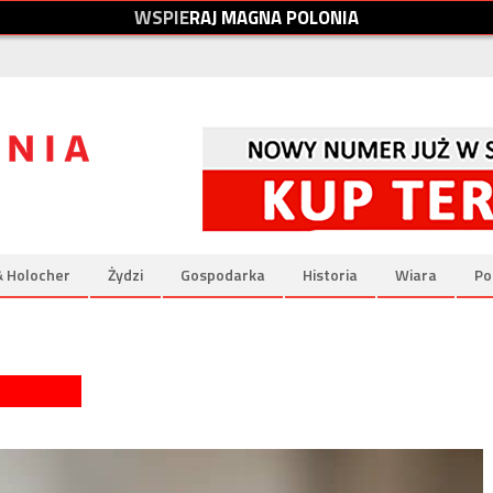
W
S
P
I
E
R
A
J
M
A
G
N
A
P
O
L
O
N
I
A
& Holocher
Żydzi
Gospodarka
Historia
Wiara
Po