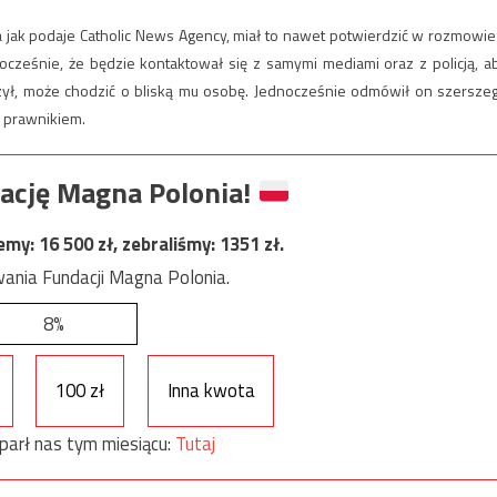
, a jak podaje Catholic News Agency, miał to nawet potwierdzić w rozmowie
ocześnie, że będzie kontaktował się z samymi mediami oraz z policją, a
aczył, może chodzić o bliską mu osobę. Jednocześnie odmówił on szersze
z prawnikiem.
ację Magna Polonia!
jemy:
16 500
zł, zebraliśmy:
1351
zł.
ania Fundacji Magna Polonia.
8%
100 zł
Inna kwota
parł nas tym miesiącu:
Tutaj