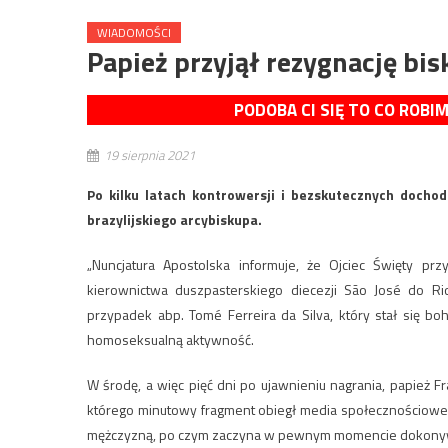
WIADOMOŚCI
Papież przyjął rezygnację b
PODOBA CI SIĘ TO CO ROBI
19 sierpnia 2021
Po kilku latach kontrowersji i bezskutecznych docho
brazylijskiego arcybiskupa.
„Nuncjatura Apostolska informuje, że Ojciec Święty pr
kierownictwa duszpasterskiego diecezji São José do R
przypadek abp. Tomé Ferreira da Silva, który stał się 
homoseksualną aktywność.
W środę, a więc pięć dni po ujawnieniu nagrania, papież Fra
którego minutowy fragment obiegł media społecznościowe,
mężczyzną, po czym zaczyna w pewnym momencie dokonyw