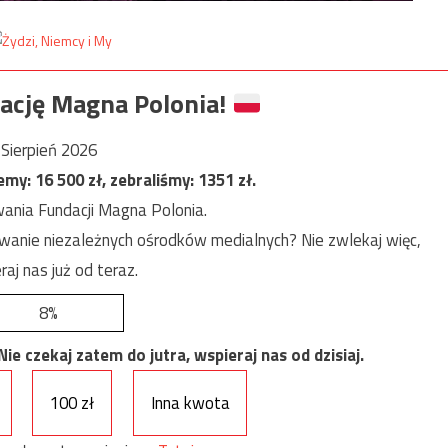
ację Magna Polonia!
Sierpień 2026
jemy:
16 500
zł, zebraliśmy:
1351
zł.
ania Fundacji Magna Polonia.
anie niezależnych ośrodków medialnych? Nie zwlekaj więc,
raj nas już od teraz.
8%
e czekaj zatem do jutra, wspieraj nas od dzisiaj.
100 zł
Inna kwota