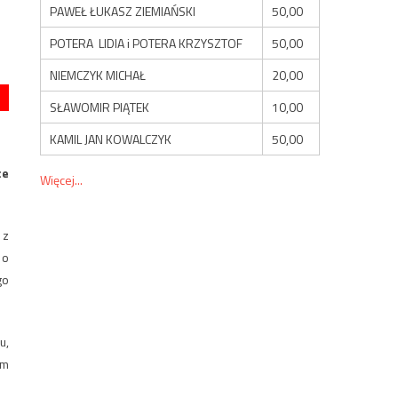
PAWEŁ ŁUKASZ ZIEMIAŃSKI
50,00
POTERA LIDIA i POTERA KRZYSZTOF
50,00
NIEMCZYK MICHAŁ
20,00
SŁAWOMIR PIĄTEK
10,00
KAMIL JAN KOWALCZYK
50,00
ce
Więcej...
 z
 o
go
u,
ym