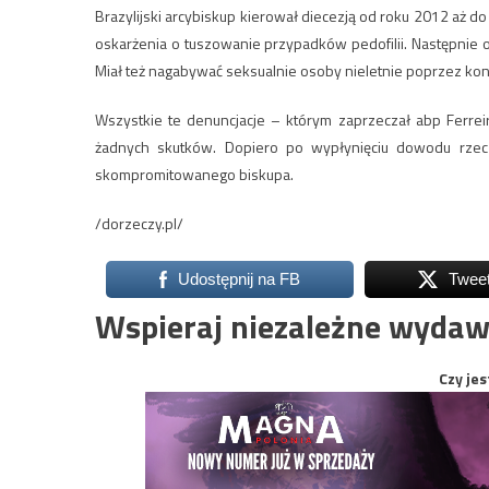
Brazylijski arcybiskup kierował diecezją od roku 2012 aż
oskarżenia o tuszowanie przypadków pedofilii. Następnie
Miał też nagabywać seksualnie osoby nieletnie poprzez ko
Wszystkie te denuncjacje – którym zaprzeczał abp Ferrei
żadnych skutków. Dopiero po wypłynięciu dowodu rzec
skompromitowanego biskupa.
/dorzeczy.pl/
Udostępnij na FB
Twee
Wspieraj niezależne wydaw
Czy jes