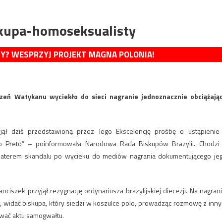
iskupa-homoseksualisty
MY? WESPRZYJ PROJEKT MAGNA POLONIA!
dzeń Watykanu wyciekło do sieci nagranie jednoznacznie obciążają
zyjął dziś przedstawioną przez Jego Ekscelencję prośbę o ustąpienie
io Preto” – poinformowała Narodowa Rada Biskupów Brazylii. Chodzi
bohaterem skandalu po wycieku do mediów nagrania dokumentującego je
nciszek przyjął rezygnację ordynariusza brazylijskiej diecezji. Na nagrani
 widać biskupa, który siedzi w koszulce polo, prowadząc rozmowę z inn
ać aktu samogwałtu.