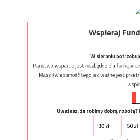
Wspieraj Fund
W sierpniu potrzebu
Państwa wsparcie jest niezbędne dla funkcjonow
Masz świadomość tego jak ważne jest przetrw
wspie
Uważasz, że robimy dobrą robotę? Ni
30 zł
50 zł