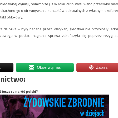
 do niedawnej dymisji, pomimo że już w roku 2015 wysuwano przeciwko nie
 oskarżono go o utrzymywanie kontaktów seksualnych z własnym szofere
ntakt SMS-owy.
ra da Silva – były badane przez Watykan, śledztwa nie przyniosły jedn
zowego w postaci nagrania sprawa zakończyła się poprzez rezygnac
t
Obserwuj nas
Zapisz
nictwo:
t jeszcze naród polski?