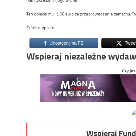
Państwa Islamskiego w Libii.
Ten obiecał mu 1500 euro za przeprowadzenie zamachu. Tour
Źródło: tvp.info
Udostępnij na FB
Twee
Wspieraj niezależne wydaw
Czy jes
Wspieraj Fund