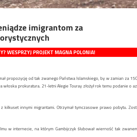
ieniądze imigrantom za
rorystycznych
MY? WESPRZYJ PROJEKT MAGNA POLONIA!
mał propozycję od tak zwanego Państwa Islamskiego, by w zamian za 15
 włoska prokuratura. 21-letni Alegie Touray złożył rok temu podanie o az
az z kilkuset innymi migrantami. Otrzymał tymczasowe prawo pobytu. Zost
o filmu w internecie, na którym Gambijczyk ślubował wierność tak zwane