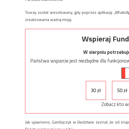
Touray został aresztowany, gdy poprzez aplikację „WhatsAp
zrealizowania ważną misję.
Wspieraj Fund
W sierpniu potrzebu
Państwa wsparcie jest niezbędne dla funkcjonow
30 zł
50 zł
Zobacz kto w
Jak ujawniono, Gambijczyk w śledztwie zeznał, że od zna