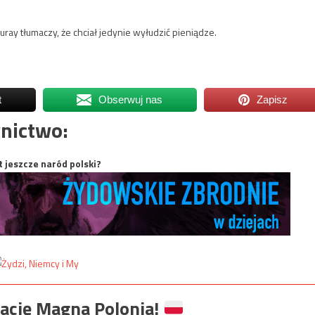
ay tłumaczy, że chciał jedynie wyłudzić pieniądze.
t
Obserwuj nas
Zapisz
nictwo:
t jeszcze naród polski?
ację Magna Polonia!