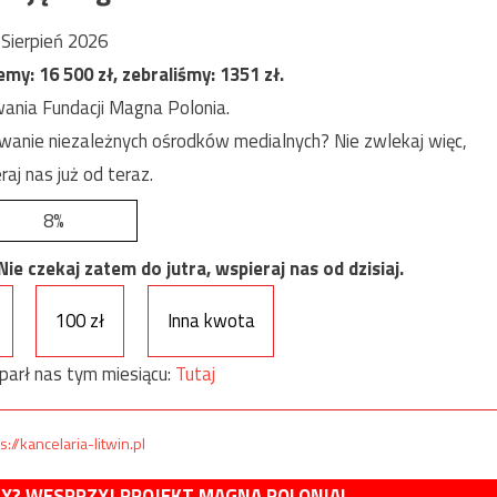
Sierpień 2026
jemy:
16 500
zł, zebraliśmy:
1351
zł.
ania Fundacji Magna Polonia.
anie niezależnych ośrodków medialnych? Nie zwlekaj więc,
raj nas już od teraz.
8%
e czekaj zatem do jutra, wspieraj nas od dzisiaj.
100 zł
Inna kwota
parł nas tym miesiącu:
Tutaj
s://kancelaria-litwin.pl
MY? WESPRZYJ PROJEKT MAGNA POLONIA!