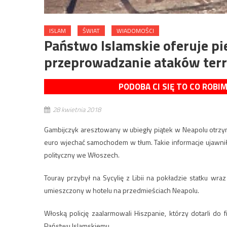
ISLAM
ŚWIAT
WIADOMOŚCI
Państwo Islamskie oferuje p
przeprowadzanie ataków ter
PODOBA CI SIĘ TO CO ROBI
28 kwietnia 2018
Gambijczyk aresztowany w ubiegły piątek w Neapolu otrzy
euro wjechać samochodem w tłum. Takie informacje ujawniła
polityczny we Włoszech.
Touray przybył na Sycylię z Libii na pokładzie statku wr
umieszczony w hotelu na przedmieściach Neapolu.
Włoską policję zaalarmowali Hiszpanie, którzy dotarli d
Państwu Islamskiemu.