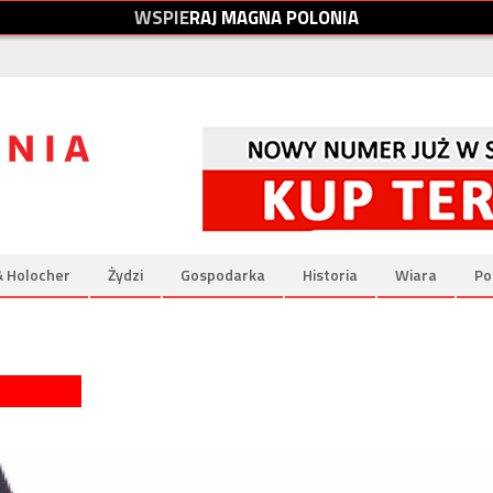
W
S
P
I
E
R
A
J
M
A
G
N
A
P
O
L
O
N
I
A
& Holocher
Żydzi
Gospodarka
Historia
Wiara
Po