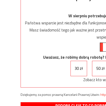
W sierpniu potrzebu
Państwa wsparcie jest niezbędne dla funkcjonow
Masz świadomość tego jak ważne jest przetrw
wspie
Uważasz, że robimy dobrą robotę? Ni
30 zł
50 zł
Zobacz kto w
Dziękujemy za pomoc prawną Kancelarii Prawnej Litwin:
http
PODOBA CI SIĘ TO CO ROBI