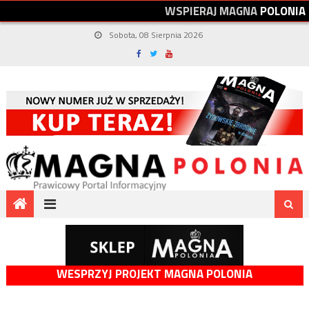
W
S
P
I
E
R
A
J
M
A
G
N
A
P
O
L
O
N
I
A
Sobota, 08 Sierpnia 2026
WESPRZYJ PROJEKT MAGNA POLONIA