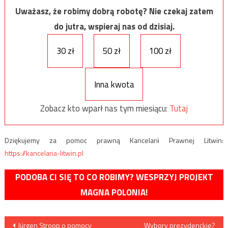
Uważasz, że robimy dobrą robotę? Nie czekaj zatem
do jutra, wspieraj nas od dzisiaj.
30 zł
50 zł
100 zł
Inna kwota
Zobacz kto wparł nas tym miesiącu:
Tutaj
Dziękujemy za pomoc prawną Kancelarii Prawnej Litwin:
https://kancelaria-litwin.pl
PODOBA CI SIĘ TO CO ROBIMY? WESPRZYJ PROJEKT
MAGNA POLONIA!
Nawigacja
Jürgen Stroop o pomocy
Wybory prezydenckie?