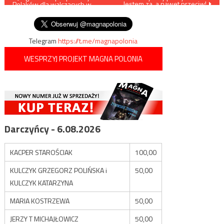
Jestem za, a nawet przeciw!
Polaków dla walczących w
wpisu
warszawskim getcie Żydów
Telegram
https://t.me/magnapolonia
WESPRZYJ PROJEKT MAGNA POLONIA
Darczyńcy - 6.08.2026
KACPER STAROŚCIAK
100,00
KULCZYK GRZEGORZ POLIŃSKA i
50,00
KULCZYK KATARZYNA
MARIA KOSTRZEWA
50,00
JERZY T MICHAJŁOWICZ
50,00