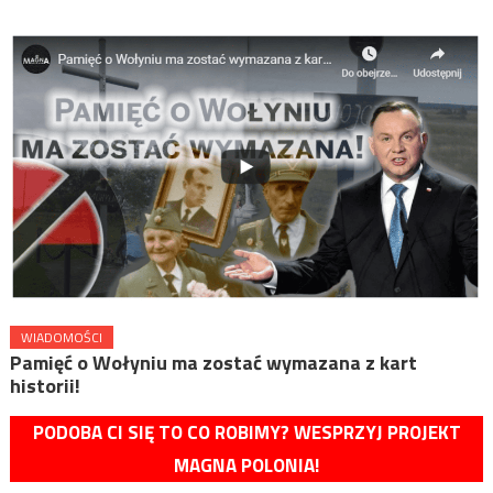
WIADOMOŚCI
Pamięć o Wołyniu ma zostać wymazana z kart
historii!
PODOBA CI SIĘ TO CO ROBIMY? WESPRZYJ PROJEKT
MAGNA POLONIA!