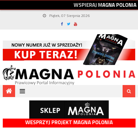
W
S
P
I
E
R
A
J
M
A
G
N
A
P
O
L
O
N
I
A
Piątek, 07 Sierpnia 2026
WESPRZYJ PROJEKT MAGNA POLONIA