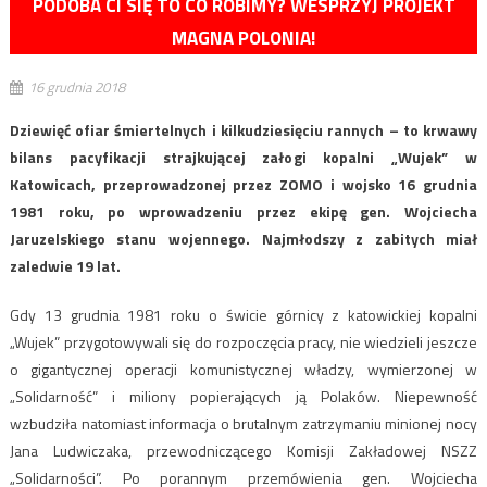
PODOBA CI SIĘ TO CO ROBIMY? WESPRZYJ PROJEKT
MAGNA POLONIA!
16 grudnia 2018
Dziewięć ofiar śmiertelnych i kilkudziesięciu rannych – to krwawy
bilans pacyfikacji strajkującej załogi kopalni „Wujek” w
Katowicach, przeprowadzonej przez ZOMO i wojsko 16 grudnia
1981 roku, po wprowadzeniu przez ekipę gen. Wojciecha
Jaruzelskiego stanu wojennego. Najmłodszy z zabitych miał
zaledwie 19 lat.
Gdy 13 grudnia 1981 roku o świcie górnicy z katowickiej kopalni
„Wujek” przygotowywali się do rozpoczęcia pracy, nie wiedzieli jeszcze
o gigantycznej operacji komunistycznej władzy, wymierzonej w
„Solidarność” i miliony popierających ją Polaków. Niepewność
wzbudziła natomiast informacja o brutalnym zatrzymaniu minionej nocy
Jana Ludwiczaka, przewodniczącego Komisji Zakładowej NSZZ
„Solidarności”. Po porannym przemówienia gen. Wojciecha