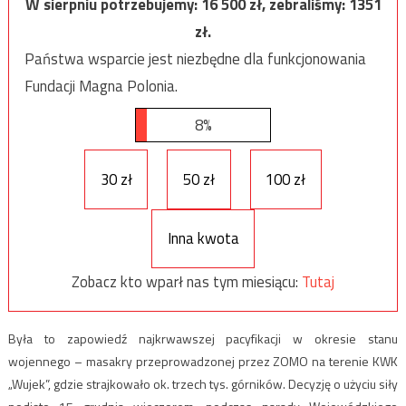
W sierpniu potrzebujemy:
16 500
zł, zebraliśmy:
1351
zł.
Państwa wsparcie jest niezbędne dla funkcjonowania
Fundacji Magna Polonia.
8%
30 zł
50 zł
100 zł
Inna kwota
Zobacz kto wparł nas tym miesiącu:
Tutaj
Była to zapowiedź najkrwawszej pacyfikacji w okresie stanu
wojennego – masakry przeprowadzonej przez ZOMO na terenie KWK
„Wujek”, gdzie strajkowało ok. trzech tys. górników. Decyzję o użyciu siły