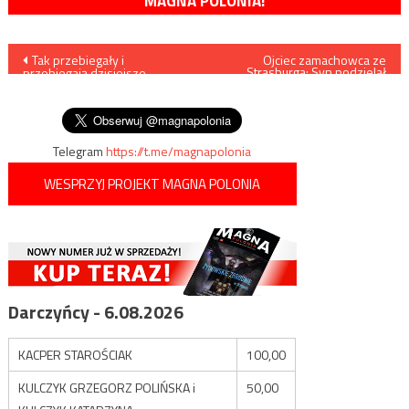
MAGNA POLONIA!
Nawigacja
Tak przebiegały i
Ojciec zamachowca ze
Strasburga: Syn podzielał
przebiegają dzisiejsze
przekonania Państwa
wpisu
protesty „żółtych kamizelek”
Islamskiego
we Francji
Telegram
https://t.me/magnapolonia
WESPRZYJ PROJEKT MAGNA POLONIA
Darczyńcy - 6.08.2026
KACPER STAROŚCIAK
100,00
KULCZYK GRZEGORZ POLIŃSKA i
50,00