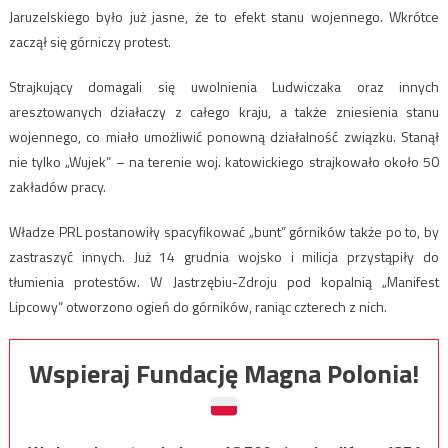
Jaruzelskiego było już jasne, że to efekt stanu wojennego. Wkrótce
zaczął się górniczy protest.
Strajkujący domagali się uwolnienia Ludwiczaka oraz innych
aresztowanych działaczy z całego kraju, a także zniesienia stanu
wojennego, co miało umożliwić ponowną działalność związku. Stanął
nie tylko „Wujek” – na terenie woj. katowickiego strajkowało około 50
zakładów pracy.
Władze PRL postanowiły spacyfikować „bunt” górników także po to, by
zastraszyć innych. Już 14 grudnia wojsko i milicja przystąpiły do
tłumienia protestów. W Jastrzębiu-Zdroju pod kopalnią „Manifest
Lipcowy” otworzono ogień do górników, raniąc czterech z nich.
Wspieraj Fundację Magna Polonia!