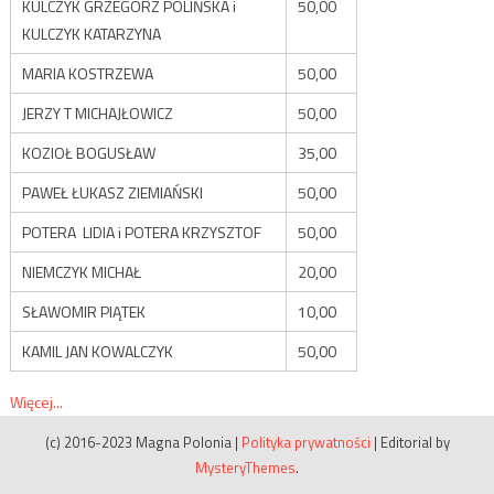
KULCZYK GRZEGORZ POLIŃSKA i
50,00
KULCZYK KATARZYNA
MARIA KOSTRZEWA
50,00
JERZY T MICHAJŁOWICZ
50,00
KOZIOŁ BOGUSŁAW
35,00
PAWEŁ ŁUKASZ ZIEMIAŃSKI
50,00
POTERA LIDIA i POTERA KRZYSZTOF
50,00
NIEMCZYK MICHAŁ
20,00
SŁAWOMIR PIĄTEK
10,00
KAMIL JAN KOWALCZYK
50,00
Więcej...
(c) 2016-2023 Magna Polonia
|
Polityka prywatności
|
Editorial by
MysteryThemes
.