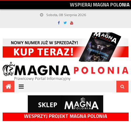
W
S
P
I
E
R
A
J
M
A
G
N
A
P
O
L
O
N
I
A
Sobota, 08 Sierpnia 2026
WESPRZYJ PROJEKT MAGNA POLONIA