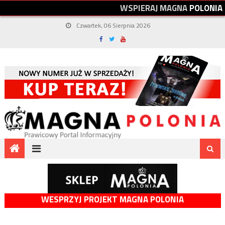
W
S
P
I
E
R
A
J
M
A
G
N
A
P
O
L
O
N
I
A
Czwartek, 06 Sierpnia 2026
WESPRZYJ PROJEKT MAGNA POLONIA