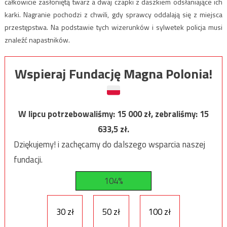
całkowicie zasłoniętą twarz a dwaj czapki z daszkiem odsłaniające ich
karki. Nagranie pochodzi z chwili, gdy sprawcy oddalają się z miejsca
przestępstwa. Na podstawie tych wizerunków i sylwetek policja musi
znaleźć napastników.
Wspieraj Fundację Magna Polonia!
W lipcu potrzebowaliśmy:
15 000
zł, zebraliśmy:
15
633,5
zł.
Dziękujemy! i zachęcamy do dalszego wsparcia naszej
fundacji.
104%
30 zł
50 zł
100 zł