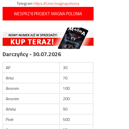
Telegram
https://t.me/magnapolonia
WESPRZYJ PROJEKT MAGNA POLONIA
Darczyńcy - 30.07.2026
AP
30
Artur
70
Anonim
100
Anonim
200
Arleta
90
Piotr
500