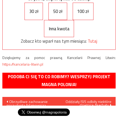
30 zł
50 zł
100 zł
Inna kwota
Zobacz kto wparł nas tym miesiącu:
Tutaj
Dziękujemy za pomoc prawną Kancelarii Prawnej Litwin:
https://kancelaria-litwin.pl
PODOBA CI SIĘ TO CO ROBIMY? WESPRZYJ PROJEKT
MAGNA POLONIA!
Nawigacja
Obrzydliwe zachowanie
Oddziały ISIS odbiły niektóre
dzielnice Akerbatu
prezydenta Adamowicza
wpisu