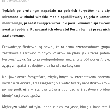
2 września 2017
Tydzień po brutalnym napadzie na polskich turystów na plaży
Miramare w Rimini włoskie media opublikowały zdjęcia z kamer
monitoringu, przedstawiające wizerunki poszukiwanych sprawców
gwałtu i pobicia. Rozpoznał ich obywatel Peru, również przez nich
zaatakowany.
Prowadzący śledztwo są pewni, że ta sama czteroosobowa grupa
zaatakowała zarówno młodych Polaków na plaży, jak i zaraz potem
Peruwiańczyka. Są to prawdopodobnie imigranci z północnej Afryki,
żyjący z napaści i rozbojów oraz handlu narkotykami.
Na ujawnionych fotografiach, między innymi w internetowym, nocnym
wydaniu dziennika „Il Messaggero”, nie widać twarzy napastników i to –
jak się podkreśla – stanowi główną trudność w śledztwie i próbie
identyfikacji przestępców.
Mężczyzn widać od tyłu. Jeden z nich ma jasną bluzę z kapturem i