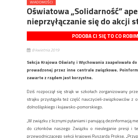
WIADOMOŚCI
Oświatowa „Solidarność” ape
nieprzyłączanie się do akcji 
PODOBA CI SIĘ TO CO ROBI
8 kwietnia 2019
Sekcja Krajowa Oświaty i Wychowania zaapelowała do s
prowadzonej przez inne centrale związkowe. Poinformo
zawarte z rządem jest korzystne.
Dziś rozpoczął się strajk w szkołach zorganizowany pr
strajku przystąpiła też część nauczycieli-związkowców z 
dolnośląskiego i kujawsko-pomorskiego.
„W związku z licznymi pytaniami i panującą dezinformacją 
do członków naszego Związku o nieuleganie presji i 
przewodniczącego sekcji krajowej Ryszarda Proksę. „Przypo