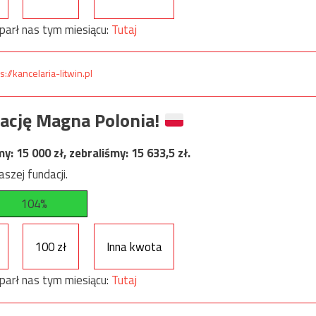
parł nas tym miesiącu:
Tutaj
s://kancelaria-litwin.pl
ację Magna Polonia!
my:
15 000
zł, zebraliśmy:
15 633,5
zł.
szej fundacji.
104%
100 zł
Inna kwota
parł nas tym miesiącu:
Tutaj