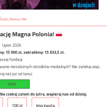
ację Magna Polonia!
Lipiec 2026
my:
15 000
zł, zebraliśmy:
15 633,5
zł.
szej fundacji.
anie niezależnych ośrodków medialnych? Nie zwlekaj więc,
raj nas już od teraz.
104%
e czekaj zatem do jutra, wspieraj nas od dzisiaj.
100 zł
Inna kwota