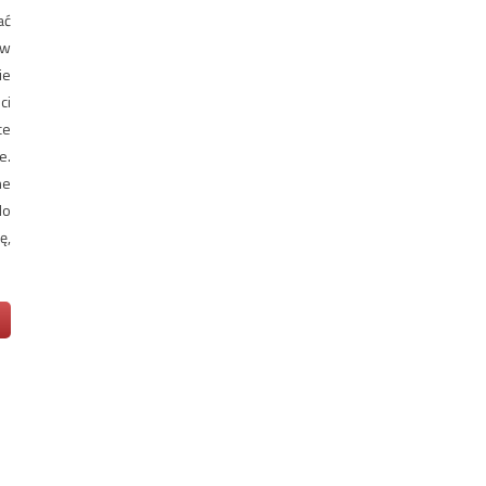
ać
 w
ie
ci
ce
e.
ne
do
ę,