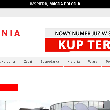
W
S
P
I
E
R
A
J
M
A
G
N
A
P
O
L
O
N
I
A
& Holocher
Żydzi
Gospodarka
Historia
Wiara
Po