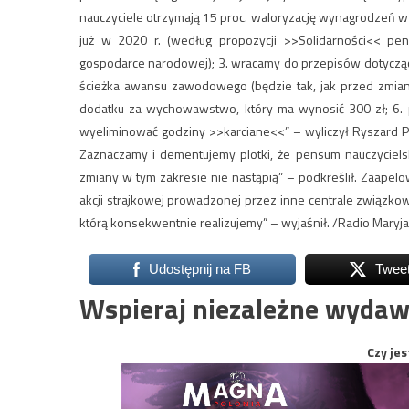
nauczyciele otrzymają 15 proc. waloryzację wynagrodzeń w
już w 2020 r. (według propozycji >>Solidarności<< pe
gospodarce narodowej); 3. wracamy do przepisów dotyczący
ścieżka awansu zawodowego (będzie tak, jak przed zmianą
dodatku za wychowawstwo, który ma wynosić 300 zł; 6. p
wyeliminować godziny >>karciane<<” – wyliczył Ryszard Pr
Zaznaczamy i dementujemy plotki, że pensum nauczycielsk
zmiany w tym zakresie nie nastąpią” – podkreślił. Zaapel
akcji strajkowej prowadzonej przez inne centrale związkow
którą konsekwentnie realizujemy” – wyjaśnił. /Radio Maryja
Udostępnij na FB
Twee
Wspieraj niezależne wydaw
Czy jes