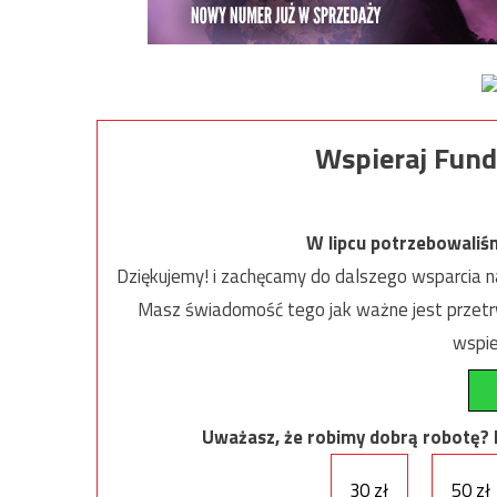
Wspieraj Fund
W lipcu potrzebowaliś
Dziękujemy! i zachęcamy do dalszego wsparcia na
Masz świadomość tego jak ważne jest przetrw
wspie
Uważasz, że robimy dobrą robotę? Ni
30 zł
50 zł