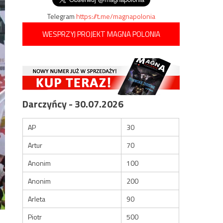
Telegram
https://t.me/magnapolonia
WESPRZYJ PROJEKT MAGNA POLONIA
Darczyńcy - 30.07.2026
AP
30
Artur
70
Anonim
100
Anonim
200
Arleta
90
Piotr
500