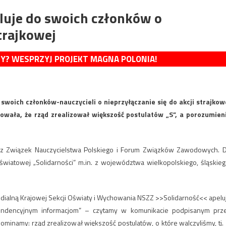
luje do swoich członków o
strajkowej
MY? WESPRZYJ PROJEKT MAGNA POLONIA!
woich członków-nauczycieli o nieprzyłączanie się do akcji strajkow
wała, że rząd zrealizował większość postulatów „S”, a porozumien
zez Związek Nauczycielstwa Polskiego i Forum Związków Zawodowych. 
oświatowej „Solidarności” m.in. z województwa wielkopolskiego, śląskieg
medialną Krajowej Sekcji Oświaty i Wychowania NSZZ >>Solidarność<< apelu
tendencyjnym informacjom” – czytamy w komunikacie podpisanym prz
minamy: rząd zrealizował większość postulatów, o które walczyliśmy, tj. 