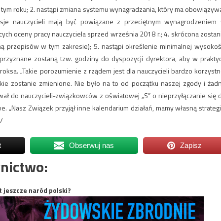
 tym roku; 2. nastąpi zmiana systemu wynagradzania, który ma obowiązyw
nsje nauczycieli mają być powiązane z przeciętnym wynagrodzeniem
ch oceny pracy nauczyciela sprzed września 2018 r.; 4. skrócona zostan
 przepisów w tym zakresie); 5. nastąpi określenie minimalnej wysokoś
rzyznane zostaną tzw. godziny do dyspozycji dyrektora, aby w prakty
oksa. „Takie porozumienie z rządem jest dla nauczycieli bardzo korzystn
ie zostanie zmienione. Nie było na to od początku naszej zgody i żad
ował do nauczycieli-związkowców z oświatowej „S” o nieprzyłączanie się 
e. „Nasz Związek przyjął inne kalendarium działań, mamy własną strategi
/
t
Obserwuj nas
Zapisz
nictwo:
t jeszcze naród polski?