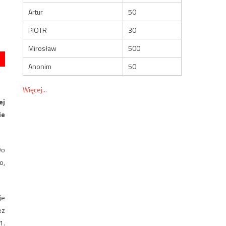
Artur
50
PIOTR
30
Mirosław
500
Anonim
50
Więcej...
ej
ie
Do
o,
je
ez
1.