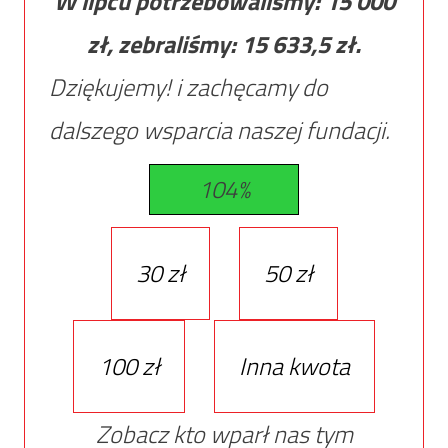
W lipcu potrzebowaliśmy:
15 000
zł, zebraliśmy:
15 633,5
zł.
Dziękujemy! i zachęcamy do
dalszego wsparcia naszej fundacji.
104%
30 zł
50 zł
100 zł
Inna kwota
Zobacz kto wparł nas tym