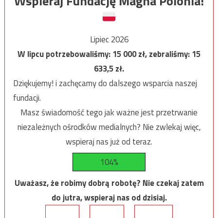
Wspieraj Fundację Magna Polonia!
Lipiec 2026
W lipcu potrzebowaliśmy:
15 000
zł, zebraliśmy:
15
633,5
zł.
Dziękujemy! i zachęcamy do dalszego wsparcia naszej
fundacji.
Masz świadomość tego jak ważne jest przetrwanie
niezależnych ośrodków medialnych? Nie zwlekaj więc,
wspieraj nas już od teraz.
104%
Uważasz, że robimy dobrą robotę? Nie czekaj zatem
do jutra, wspieraj nas od dzisiaj.