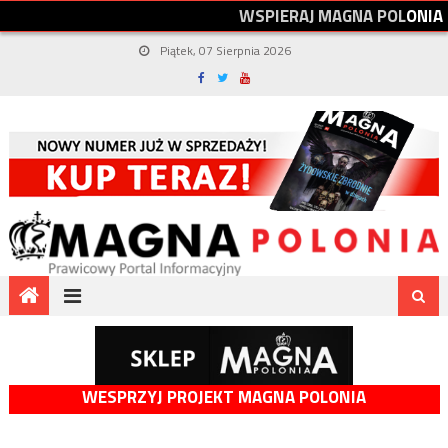
W
S
P
I
E
R
A
J
M
A
G
N
A
P
O
L
O
N
I
A
Piątek, 07 Sierpnia 2026
WESPRZYJ PROJEKT MAGNA POLONIA