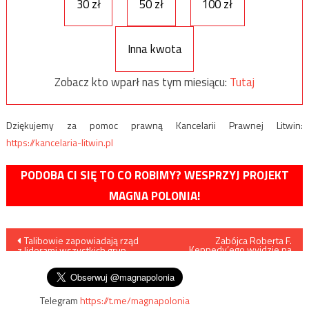
30 zł
50 zł
100 zł
Inna kwota
Zobacz kto wparł nas tym miesiącu:
Tutaj
Dziękujemy za pomoc prawną Kancelarii Prawnej Litwin:
https://kancelaria-litwin.pl
PODOBA CI SIĘ TO CO ROBIMY? WESPRZYJ PROJEKT
MAGNA POLONIA!
Nawigacja
Talibowie zapowiadają rząd
Zabójca Roberta F.
Kennedy’ego wyjdzie na
z liderami wszystkich grup
wolność?
wpisu
etnicznych
Telegram
https://t.me/magnapolonia