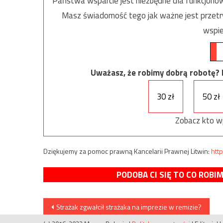
Państwa wsparcie jest niezbędne dla funkcjonow
Masz świadomość tego jak ważne jest przetrw
wspie
Uważasz, że robimy dobrą robotę? Ni
30 zł
50 zł
Zobacz kto w
Dziękujemy za pomoc prawną Kancelarii Prawnej Litwin:
http
PODOBA CI SIĘ TO CO ROBI
Nawigacja
Strażak zgwałcił strażaka na imprezie w remizie?