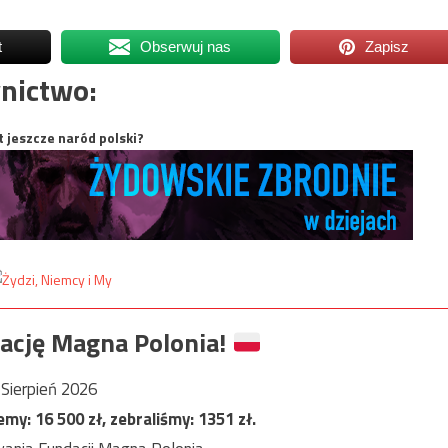
t
Obserwuj nas
Zapisz
nictwo:
t jeszcze naród polski?
ację Magna Polonia!
Sierpień 2026
jemy:
16 500
zł, zebraliśmy:
1351
zł.