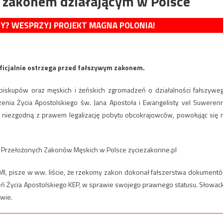
 zakonem działającym w Polsce
MY? WESPRZYJ PROJEKT MAGNA POLONIA!
icjalnie ostrzega przed fałszywym zakonem.
iskupów oraz męskich i żeńskich zgromadzeń o działalności fałszywe
nia Życia Apostolskiego św. Jana Apostoła i Ewangelisty vel Suweren
i niezgodną z prawem legalizację pobytu obcokrajowców, powołując się 
h Przełożonych Zakonów Męskich w Polsce zyciezakonne.pl
, pisze w ww. liście, że rzekomy zakon dokonał fałszerstwa dokument
eń Życia Apostolskiego KEP, w sprawie swojego prawnego statusu. Słowac
 wie.