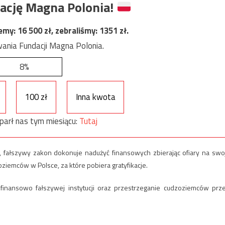
ację Magna Polonia!
jemy:
16 500
zł, zebraliśmy:
1351
zł.
ania Fundacji Magna Polonia.
8%
100 zł
Inna kwota
parł nas tym miesiącu:
Tutaj
 fałszywy zakon dokonuje nadużyć finansowych zbierając ofiary na swo
oziemców w Polsce, za które pobiera gratyfikacje.
inansowo fałszywej instytucji oraz przestrzeganie cudzoziemców prz