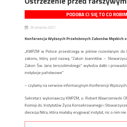
Ostrzeżenie przed fałszywym
PODOBA CI SIĘ TO CO ROBI
26 sierpnia 2021
Konferencja Wyższych Przełożonych Zakonów Męskich of
„KWPZM w Polsce przestrzega w piśmie rozesłanym do b
zakonu, który pod nazwą “Zakon Joannitów – Stowarzysze
Zakon Św. Jana Jerozolimskiego” wyłudza datki i prowadz
instytucje państwowe”
– czytamy na serwisie informacyjnym Konferencji Wyższyc
Sekretarz wykonawczy KWPZM, o. Robert Wawrzeniecki OMI
Komisji ds. Instytutów Życia Konsekrowanego i Stowarzysz
diecezja Nitra, która miałaby erygować instytut, nic o nim nie