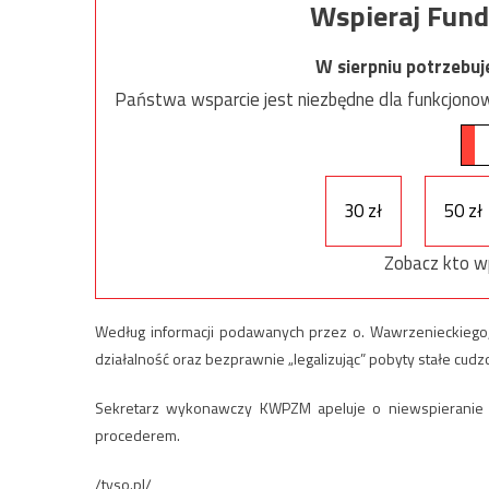
Wspieraj Fund
W sierpniu potrzebu
Państwa wsparcie jest niezbędne dla funkcjonow
30 zł
50 zł
Zobacz kto w
Według informacji podawanych przez o. Wawrzenieckiego,
działalność oraz bezprawnie „legalizując” pobyty stałe cudz
Sekretarz wykonawczy KWPZM apeluje o niewspieranie f
procederem.
/tyso.pl/