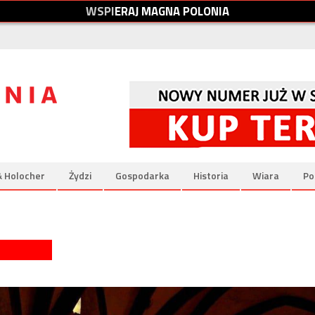
W
S
P
I
E
R
A
J
M
A
G
N
A
P
O
L
O
N
I
A
& Holocher
Żydzi
Gospodarka
Historia
Wiara
Po