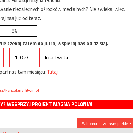
ania Fundacji Magna Polonia.
anie niezależnych ośrodków medialnych? Nie zwlekaj więc,
raj nas już od teraz.
8%
e czekaj zatem do jutra, wspieraj nas od dzisiaj.
100 zł
Inna kwota
parł nas tym miesiącu:
Tutaj
s://kancelaria-litwin.pl
MY? WESPRZYJ PROJEKT MAGNA POLONIA!
W komunistycznym piekle