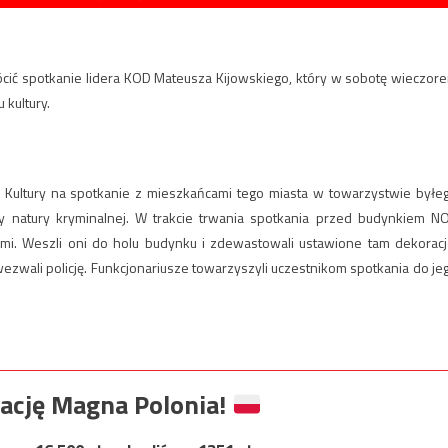
ócić spotkanie lidera KOD Mateusza Kijowskiego, który w sobotę wieczor
kultury.
Kultury na spotkanie z mieszkańcami tego miasta w towarzystwie byłe
ty natury kryminalnej. W trakcie trwania spotkania przed budynkiem N
kami. Weszli oni do holu budynku i zdewastowali ustawione tam dekoracj
ezwali policję. Funkcjonariusze towarzyszyli uczestnikom spotkania do je
ację Magna Polonia!