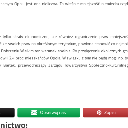
samym Opolu jest ona nieliczna. To właśnie mniejszość niemiecka rząd
 tylko straty ekonomiczne, ale również ograniczenie praw mniejszoś
ać ze swoich praw na określonym terytorium, powinna stanowić co najmni
 Dobrzeniu Wielkim ten warunek spełnia. Po przyłączeniu okolicznych gm
owili 2,4 proc. mieszkańców Opola. W związku z tym nie będą mogli np. b
ał Bartek, przewodniczący Zarządu Towarzystwa Społeczno-Kulturalne
t
Obserwuj nas
Zapisz
nictwo: