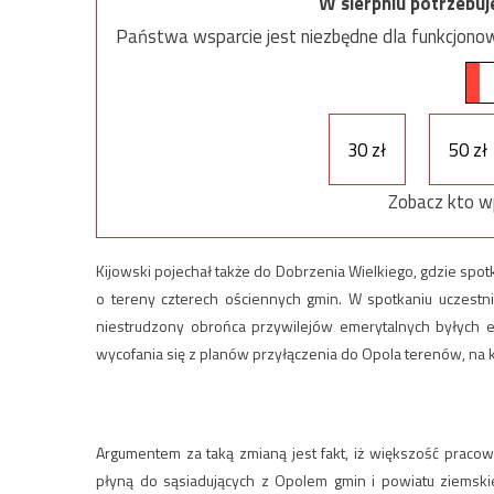
W sierpniu potrzebu
Państwa wsparcie jest niezbędne dla funkcjonow
30 zł
50 zł
Zobacz kto w
Kijowski pojechał także do Dobrzenia Wielkiego, gdzie sp
o tereny czterech ościennych gmin. W spotkaniu uczestn
niestrudzony obrońca przywilejów emerytalnych byłych 
wycofania się z planów przyłączenia do Opola terenów, na k
Argumentem za taką zmianą jest fakt, iż większość praco
płyną do sąsiadujących z Opolem gmin i powiatu ziemskie