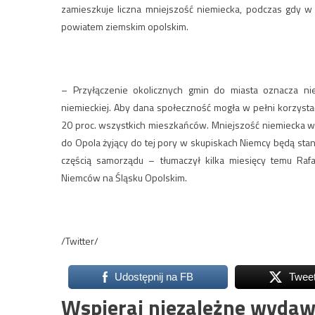
zamieszkuje liczna mniejszość niemiecka, podczas gdy w 
powiatem ziemskim opolskim.
– Przyłączenie okolicznych gmin do miasta oznacza nie
niemieckiej. Aby dana społeczność mogła w pełni korzyst
20 proc. wszystkich mieszkańców. Mniejszość niemiecka w
do Opola żyjący do tej pory w skupiskach Niemcy będą stan
częścią samorządu – tłumaczył kilka miesięcy temu Raf
Niemców na Śląsku Opolskim.
/Twitter/
Udostępnij na FB
Twee
Wspieraj niezależne wydaw