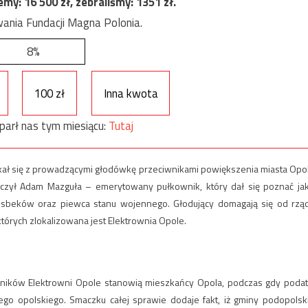
jemy:
16 500
zł, zebraliśmy:
1351
zł.
ania Fundacji Magna Polonia.
8%
100 zł
Inna kwota
parł nas tym miesiącu:
Tutaj
otkał się z prowadzącymi głodówkę przeciwnikami powiększenia miasta Opo
iczył Adam Mazguła – emerytowany pułkownik, który dał się poznać ja
esbeków oraz piewca stanu wojennego. Głodujący domagają się od rzą
tórych zlokalizowana jest Elektrownia Opole.
wników Elektrowni Opole stanowią mieszkańcy Opola, podczas gdy podat
go opolskiego. Smaczku całej sprawie dodaje fakt, iż gminy podopolsk