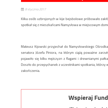
8 stycznia 2017
Kilka osób uzbrojonych w kije bejsbolowe próbowało zakł
spotkał się z mieszkańcami Namysłowa w miejscowym domu 
Mateusz Kijowski przyjechał do Namysłowskiego Ośrodka 
senatora Józefa Piniora, na którym ciążą poważne zarzu
pojawiło się kilku mężczyzn z flagami i drewnianymi pał
Doszło do przepychanek z uczestnikami spotkania, którzy w
zakończenia.
Wspieraj Fund