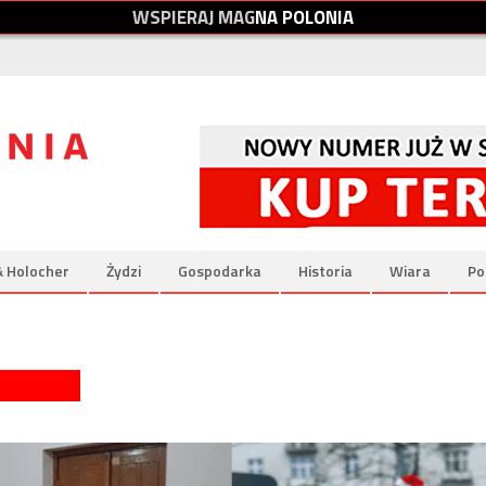
W
S
P
I
E
R
A
J
M
A
G
N
A
P
O
L
O
N
I
A
& Holocher
Żydzi
Gospodarka
Historia
Wiara
Po