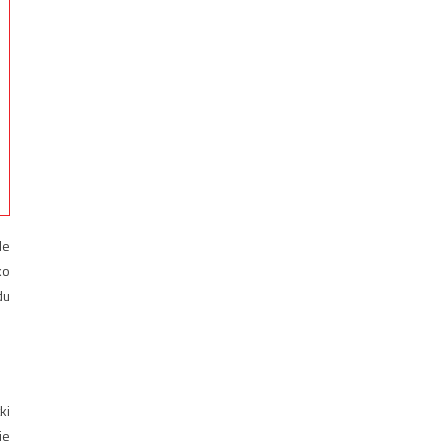
le
ko
du
ki
ie