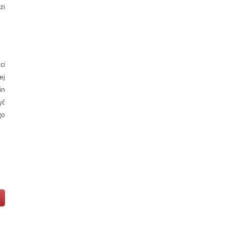
zi
ci
ej
in
yć
go