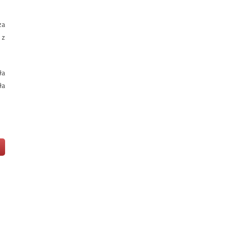
za
 z
ła
ła