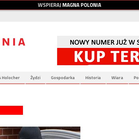
W
S
P
I
E
R
A
J
M
A
G
N
A
P
O
L
O
N
I
A
& Holocher
Żydzi
Gospodarka
Historia
Wiara
Po