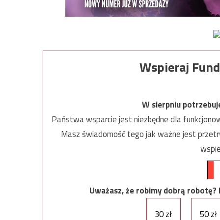
Wspieraj Fund
W sierpniu potrzebu
Państwa wsparcie jest niezbędne dla funkcjonow
Masz świadomość tego jak ważne jest przetrw
wspie
Uważasz, że robimy dobrą robotę? Ni
30 zł
50 zł