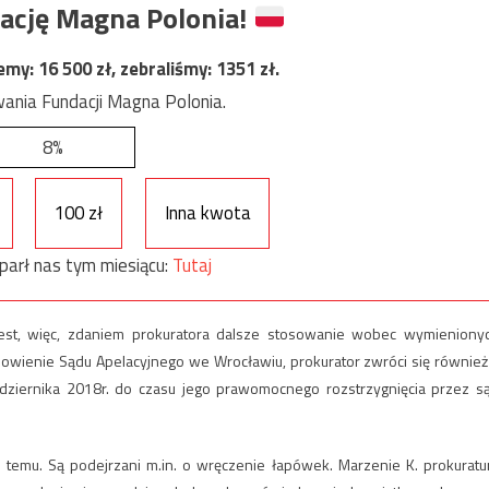
ację Magna Polonia!
jemy:
16 500
zł, zebraliśmy:
1351
zł.
ania Fundacji Magna Polonia.
8%
100 zł
Inna kwota
parł nas tym miesiącu:
Tutaj
jest, więc, zdaniem prokuratora dalsze stosowanie wobec wymieniony
wienie Sądu Apelacyjnego we Wrocławiu, prokurator zwróci się również
ziernika 2018r. do czasu jego prawomocnego rozstrzygnięcia przez s
ok temu. Są podejrzani m.in. o wręczenie łapówek. Marzenie K. prokuratu