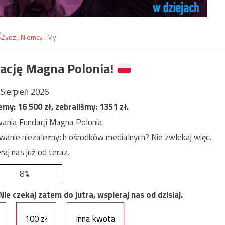
ację Magna Polonia!
Sierpień 2026
jemy:
16 500
zł, zebraliśmy:
1351
zł.
ania Fundacji Magna Polonia.
anie niezależnych ośrodków medialnych? Nie zwlekaj więc,
raj nas już od teraz.
8%
e czekaj zatem do jutra, wspieraj nas od dzisiaj.
100 zł
Inna kwota