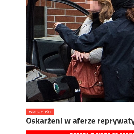
WIADOMOŚCI
Oskarżeni w aferze reprywaty