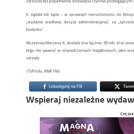
zarzuciła też popełnienie dziewięciu czynów podlegający
K. żądała lub żąda – w sprawach nieruchomości, do który
„wydanie wadliwej decyzji administracyjnej”, za „sprz
budynku”.
Wcześniej Marzena K. dostała ona łącznie 38 mln zł w ram
tego nie ujawnić w oświadczeniach majątkowych, jako urzę
zarzuty.
/TVP Info, RMF FM/
Udostępnij na FB
Twee
Wspieraj niezależne wydaw
Czy jes