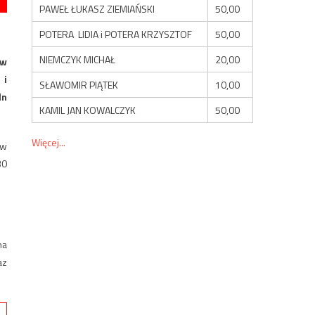
PAWEŁ ŁUKASZ ZIEMIAŃSKI
50,00
POTERA LIDIA i POTERA KRZYSZTOF
50,00
NIEMCZYK MICHAŁ
20,00
 w
 i
SŁAWOMIR PIĄTEK
10,00
ln
KAMIL JAN KOWALCZYK
50,00
Więcej...
 w
30
na
az