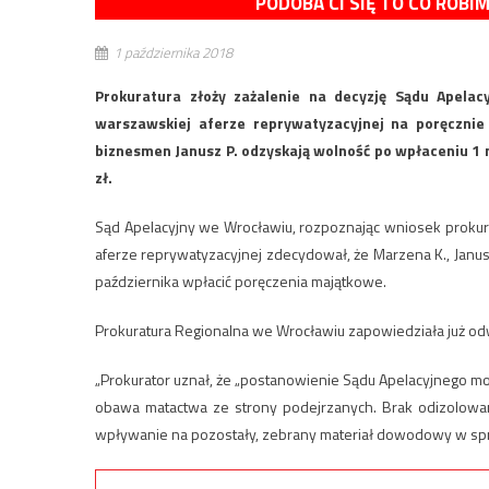
PODOBA CI SIĘ TO CO ROBI
1 października 2018
Prokuratura złoży zażalenie na decyzję Sądu Apela
warszawskiej aferze reprywatyzacyjnej na poręcznie
biznesmen Janusz P. odzyskają wolność po wpłaceniu 1 
zł.
Sąd Apelacyjny we Wrocławiu, rozpoznając wniosek proku
aferze reprywatyzacyjnej zdecydował, że Marzena K., Janu
października wpłacić poręczenia majątkowe.
Prokuratura Regionalna we Wrocławiu zapowiedziała już odwo
„Prokurator uznał, że „postanowienie Sądu Apelacyjnego m
obawa matactwa ze strony podejrzanych. Brak odizolowani
wpływanie na pozostały, zebrany materiał dowodowy w spr