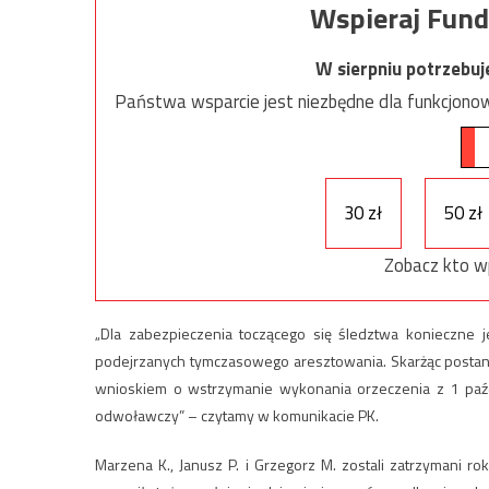
Wspieraj Fund
W sierpniu potrzebu
Państwa wsparcie jest niezbędne dla funkcjonow
30 zł
50 zł
Zobacz kto w
„Dla zabezpieczenia toczącego się śledztwa konieczne 
podejrzanych tymczasowego aresztowania. Skarżąc postano
wnioskiem o wstrzymanie wykonania orzeczenia z 1 paźd
odwoławczy” – czytamy w komunikacie PK.
Marzena K., Janusz P. i Grzegorz M. zostali zatrzymani r