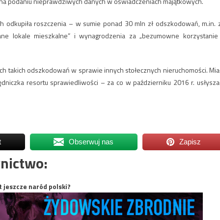
ch na podaniu nieprawdziwych danych w oświadczeniach majątkowych.
ch odkupiła roszczenia – w sumie ponad 30 mln zł odszkodowań, m.in. 
edane lokale mieszkalne” i wynagrodzenia za „bezumowne korzystanie
ach takich odszkodowań w sprawie innych stołecznych nieruchomości. Mia
dniczka resortu sprawiedliwości – za co w październiku 2016 r. usłysza
t
Obserwuj nas
Zapisz
nictwo:
t jeszcze naród polski?