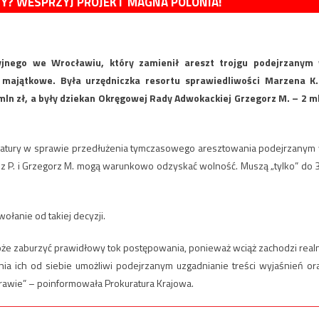
MY? WESPRZYJ PROJEKT MAGNA POLONIA!
cyjnego we Wrocławiu, który zamienił areszt trojgu podejrzanym
 majątkowe. Była urzędniczka resortu sprawiedliwości Marzena K.
mln zł, a były dziekan Okręgowej Rady Adwokackiej Grzegorz M. – 2 m
ratury w sprawie przedłużenia tymczasowego aresztowania podejrzanym
sz P. i Grzegorz M. mogą warunkowo odzyskać wolność. Muszą „tylko” do 
łanie od takiej decyzji.
oże zaburzyć prawidłowy tok postępowania, ponieważ wciąż zachodzi real
a ich od siebie umożliwi podejrzanym uzgadnianie treści wyjaśnień or
awie” – poinformowała Prokuratura Krajowa.