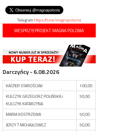
młodzież przed indoktrynacją
wpisu
wyłudzenia VAT
genderową
Telegram
https://t.me/magnapolonia
WESPRZYJ PROJEKT MAGNA POLONIA
Darczyńcy - 6.08.2026
KACPER STAROŚCIAK
100,00
KULCZYK GRZEGORZ POLIŃSKA i
50,00
KULCZYK KATARZYNA
MARIA KOSTRZEWA
50,00
JERZY T MICHAJŁOWICZ
50,00