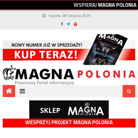
W
S
P
I
E
R
A
J
M
A
G
N
A
P
O
L
O
N
I
A
Sobota, 08 Sierpnia 2026
WESPRZYJ PROJEKT MAGNA POLONIA