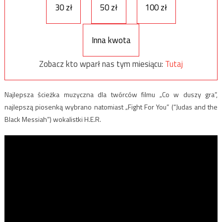
30 zł
50 zł
100 zł
Inna kwota
Zobacz kto wparł nas tym miesiącu:
Tutaj
Najlepsza ścieżka muzyczna dla twórców filmu „Co w duszy gra”,
najlepszą piosenką wybrano natomiast „Fight For You” (“Judas and the
Black Messiah”) wokalistki H.E.R.