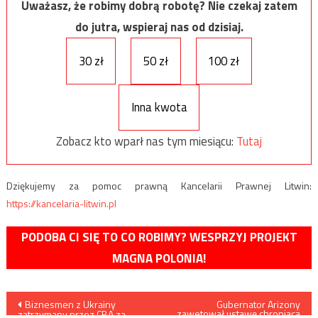
Uważasz, że robimy dobrą robotę? Nie czekaj zatem
do jutra, wspieraj nas od dzisiaj.
30 zł
50 zł
100 zł
Inna kwota
Zobacz kto wparł nas tym miesiącu:
Tutaj
Dziękujemy za pomoc prawną Kancelarii Prawnej Litwin:
https://kancelaria-litwin.pl
PODOBA CI SIĘ TO CO ROBIMY? WESPRZYJ PROJEKT
MAGNA POLONIA!
Nawigacja
Biznesmen z Ukrainy
Gubernator Arizony
zawetował ustawę chroniącą
zatrzymany przez CBA za