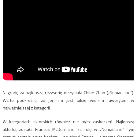
Nagrodę za najlepszą reżyserię otrzymała Chloe Zhao („Nomadland”).
Warto podkreślić, że jej film jest także wielkim faworytem w
najważniejszej z kategorii.
W kategoriach aktorskich również nie było zaskoczeń. Najlepszą
aktorką została Frances McDormand za rolę w „Nomadland”. Tym
samym została drugą kobietą – po Meryl Streep – z trzema Oscarami