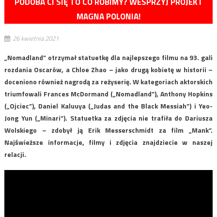
PODOBA CI SIĘ TO CO ROBIMY? WESPRZYJ PROJEKT
MAGNA POLONIA!
26 kwietnia 2021
„Nomadland” otrzymał statuetkę dla najlepszego filmu na 93. gali
rozdania Oscarów, a Chloe Zhao – jako drugą kobietę w historii –
doceniono również nagrodą za reżyserię. W kategoriach aktorskich
triumfowali Frances McDormand („Nomadland”), Anthony Hopkins
(„Ojciec”), Daniel Kaluuya („Judas and the Black Messiah”) i Yeo-
Jong Yun („Minari”). Statuetka za zdjęcia nie trafiła do Dariusza
Wolskiego – zdobył ją Erik Messerschmidt za film „Mank”.
Najświeższe informacje, filmy i zdjęcia znajdziecie w naszej
relacji.