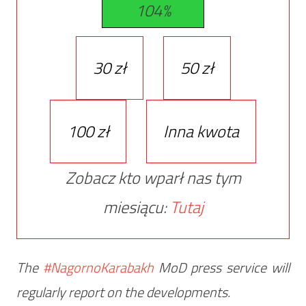
104%
30 zł
50 zł
100 zł
Inna kwota
Zobacz kto wparł nas tym
miesiącu:
Tutaj
The
#NagornoKarabakh
MoD press service will
regularly report on the developments.