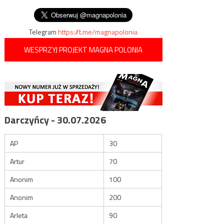
w KL Dachau
wpisu
martwy w hotelu
Telegram
https://t.me/magnapolonia
WESPRZYJ PROJEKT MAGNA POLONIA
Darczyńcy - 30.07.2026
AP
30
Artur
70
Anonim
100
Anonim
200
Arleta
90