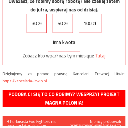
Uważasz, że robimy dobrą robotę? Nie czekaj zatem
do jutra, wspieraj nas od dzisiaj.
30 zł
50 zł
100 zł
Inna kwota
Zobacz kto wparł nas tym miesiącu:
Tutaj
Dziękujemy za pomoc prawną Kancelarii Prawnej Litwin:
https://kancelaria-litwin.pl
PODOBA CI SIĘ TO CO ROBIMY? WESPRZYJ PROJEKT
MAGNA POLONIA!
Nawigacja
Perkusista Foo Fighters nie
Niemcy próbowali
ocenzurować wpis Glińskiego
żyje, został znaleziony