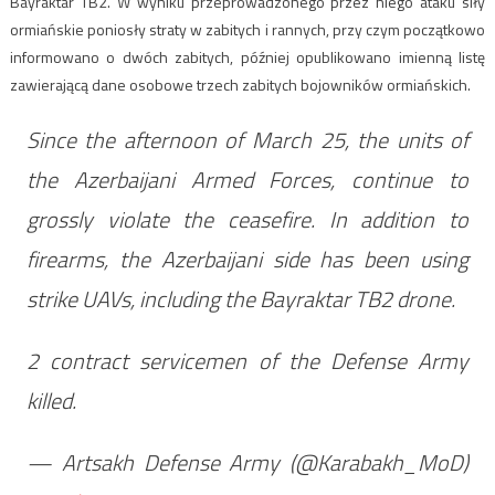
Bayraktar TB2. W wyniku przeprowadzonego przez niego ataku siły
ormiańskie poniosły straty w zabitych i rannych, przy czym początkowo
informowano o dwóch zabitych, później opublikowano imienną listę
zawierającą dane osobowe trzech zabitych bojowników ormiańskich.
Since the afternoon of March 25, the units of
the Azerbaijani Armed Forces, continue to
grossly violate the ceasefire. In addition to
firearms, the Azerbaijani side has been using
strike UAVs, including the Bayraktar TB2 drone.
2 contract servicemen of the Defense Army
killed.
— Artsakh Defense Army (@Karabakh_MoD)