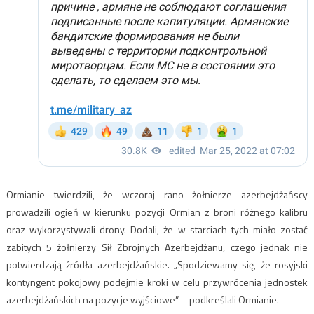
Ormianie twierdzili, że wczoraj rano żołnierze azerbejdżańscy
prowadzili ogień w kierunku pozycji Ormian z broni różnego kalibru
oraz wykorzystywali drony. Dodali, że w starciach tych miało zostać
zabitych 5 żołnierzy Sił Zbrojnych Azerbejdżanu, czego jednak nie
potwierdzają źródła azerbejdżańskie. „Spodziewamy się, że rosyjski
kontyngent pokojowy podejmie kroki w celu przywrócenia jednostek
azerbejdżańskich na pozycje wyjściowe” – podkreślali Ormianie.