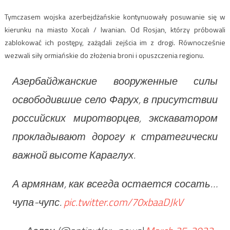
Tymczasem wojska azerbejdżańskie kontynuowały posuwanie się w
kierunku na miasto Xocalı / Iwanian. Od Rosjan, którzy próbowali
zablokować ich postępy, zażądali zejścia im z drogi. Równocześnie
wezwali siły ormiańskie do złożenia broni i opuszczenia regionu.
Азербайджанские вооруженные силы
освободившие село Фарух, в присутствии
российских миротворцев, экскаватором
прокладывают дорогу к стратегически
важной высоте Караглух.
А армянам, как всегда остается сосать…
чупа-чупс.
pic.twitter.com/70xbaaDJkV