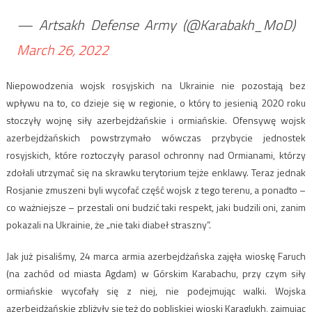
— Artsakh Defense Army (@Karabakh_MoD)
March 26, 2022
Niepowodzenia wojsk rosyjskich na Ukrainie nie pozostają bez
wpływu na to, co dzieje się w regionie, o który to jesienią 2020 roku
stoczyły wojnę siły azerbejdżańskie i ormiańskie. Ofensywę wojsk
azerbejdżańskich powstrzymało wówczas przybycie jednostek
rosyjskich, które roztoczyły parasol ochronny nad Ormianami, którzy
zdołali utrzymać się na skrawku terytorium tejże enklawy. Teraz jednak
Rosjanie zmuszeni byli wycofać część wojsk z tego terenu, a ponadto –
co ważniejsze – przestali oni budzić taki respekt, jaki budzili oni, zanim
pokazali na Ukrainie, że „nie taki diabeł straszny”.
Jak już pisaliśmy, 24 marca armia azerbejdżańska zajęła wioskę Faruch
(na zachód od miasta Agdam) w Górskim Karabachu, przy czym siły
ormiańskie wycofały się z niej, nie podejmując walki. Wojska
azerbejdżańskie zbliżyły się też do pobliskiej wioski Karaglukh, zajmując