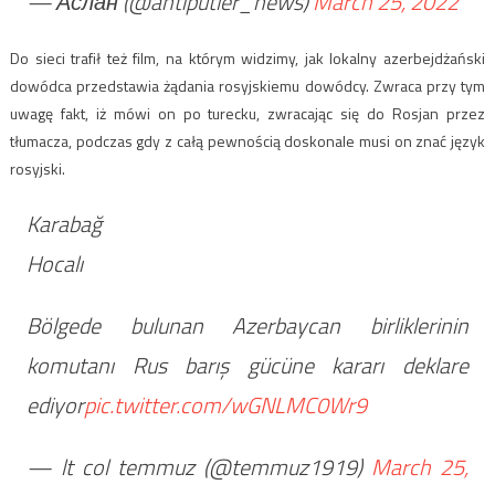
— Аслан (@antiputler_news)
March 25, 2022
Do sieci trafił też film, na którym widzimy, jak lokalny azerbejdżański
dowódca przedstawia żądania rosyjskiemu dowódcy. Zwraca przy tym
uwagę fakt, iż mówi on po turecku, zwracając się do Rosjan przez
tłumacza, podczas gdy z całą pewnością doskonale musi on znać język
rosyjski.
Karabağ
Hocalı
Bölgede bulunan Azerbaycan birliklerinin
komutanı Rus barış gücüne kararı deklare
ediyor
pic.twitter.com/wGNLMC0Wr9
— lt col temmuz (@temmuz1919)
March 25,