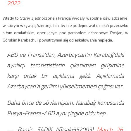
2022
Wtedy to Stany Zjednoczone i Francja wydały wspólne oświadczenie,
w którym wzywają Azerbejdżan, by nie podejmował działań przeciwko
siłom ormiańskim, operującym pod parasolem ochronnym Rosjan, w
Górskim Karabachu i powstrzymał się od eskalowania napięcia.
ABD ve Fransa'dan, Azerbaycan'ın Karabağ'daki
ayrılıkçı teröristlstlerin çıkarılması girişimine
karşı ortak bir açıklama geldi. Açıklamada
Azerbaycan'a gerilimi yükseltmemesi çağrısı var.
Daha önce de söylemiştim, Karabağ konusunda
Rusya-Fransa-ABD aynı çizgide oldu hep.
— Ramin SADIK (@saki552003)
March 26,