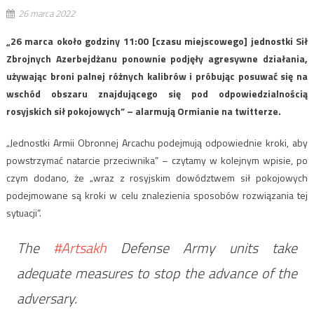
26 marca 2022
„26 marca około godziny 11:00 [czasu miejscowego] jednostki Sił
Zbrojnych Azerbejdżanu ponownie podjęły agresywne działania,
używając broni palnej różnych kalibrów i próbując posuwać się na
wschód obszaru znajdującego się pod odpowiedzialnością
rosyjskich sił pokojowych” – alarmują Ormianie na twitterze.
„Jednostki Armii Obronnej Arcachu podejmują odpowiednie kroki, aby
powstrzymać natarcie przeciwnika” – czytamy w kolejnym wpisie, po
czym dodano, że „wraz z rosyjskim dowództwem sił pokojowych
podejmowane są kroki w celu znalezienia sposobów rozwiązania tej
sytuacji”.
The
#Artsakh
Defense Army units take
adequate measures to stop the advance of the
adversary.