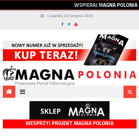
W
S
P
I
E
R
A
J
M
A
G
N
A
P
O
L
O
N
I
A
Czwartek, 06 Sierpnia 2026
WESPRZYJ PROJEKT MAGNA POLONIA