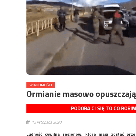
WIADOMOŚCI
Ormianie masowo opuszczają
PODOBA CI SIĘ TO CO ROBI
12 listopada 2020
Ludność cywilna regionów, które mają zostać pr