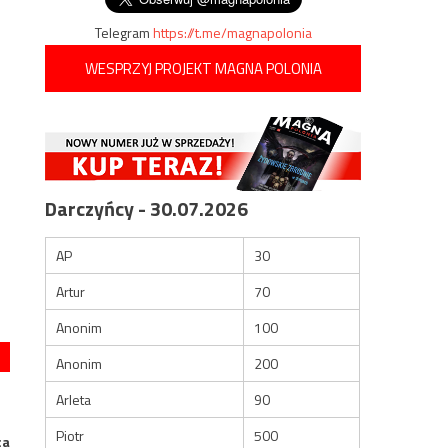
Telegram
https://t.me/magnapolonia
WESPRZYJ PROJEKT MAGNA POLONIA
Darczyńcy - 30.07.2026
AP
30
Artur
70
Anonim
100
Anonim
200
Arleta
90
Piotr
500
ca