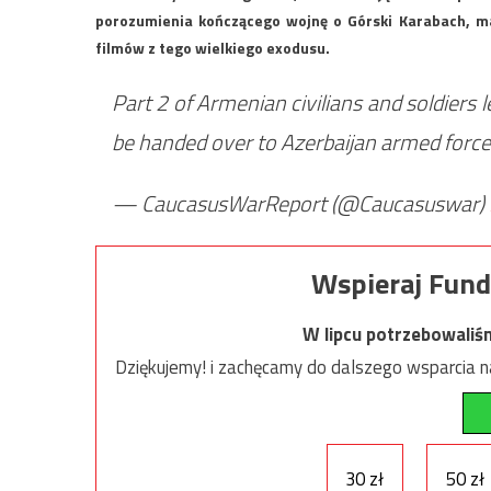
porozumienia kończącego wojnę o Górski Karabach, mas
filmów z tego wielkiego exodusu.
Part 2 of Armenian civilians and soldiers 
be handed over to Azerbaijan armed forc
— CaucasusWarReport (@Caucasuswar)
Wspieraj Fund
W lipcu potrzebowaliś
Dziękujemy! i zachęcamy do dalszego wsparcia na
30 zł
50 zł