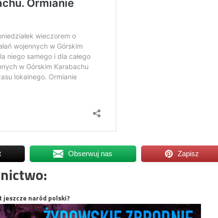
t
Obserwuj nas
Zapisz
nictwo:
t jeszcze naród polski?