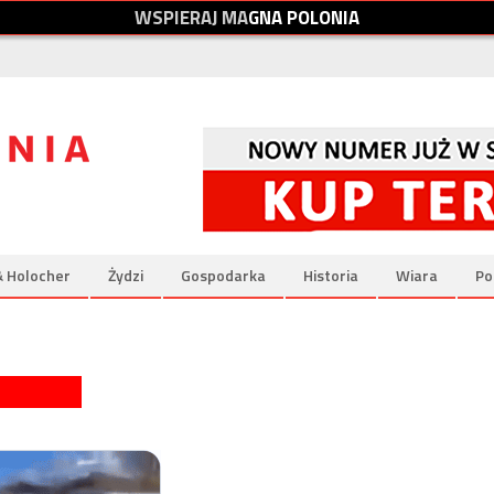
W
S
P
I
E
R
A
J
M
A
G
N
A
P
O
L
O
N
I
A
& Holocher
Żydzi
Gospodarka
Historia
Wiara
Po