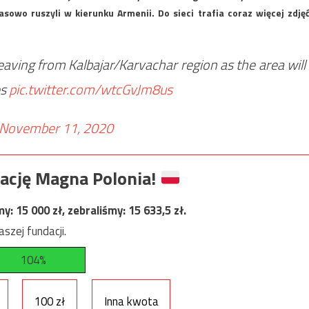
owo ruszyli w kierunku Armenii. Do sieci trafia coraz więcej zdjęć
leaving from Kalbajar/Karvachar region as the area will
es
pic.twitter.com/wtcGvJm8us
November 11, 2020
ację Magna Polonia!
my:
15 000
zł, zebraliśmy:
15 633,5
zł.
szej fundacji.
104%
100 zł
Inna kwota