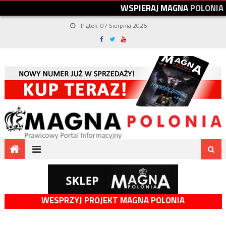
W
S
P
I
E
R
A
J
M
A
G
N
A
P
O
L
O
N
I
A
Piątek, 07 Sierpnia 2026
WESPRZYJ PROJEKT MAGNA POLONIA