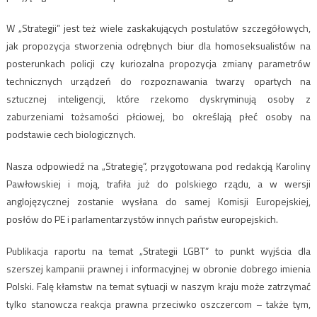
W „Strategii” jest też wiele zaskakujących postulatów szczegółowych,
jak propozycja stworzenia odrębnych biur dla homoseksualistów na
posterunkach policji czy kuriozalna propozycja zmiany parametrów
technicznych urządzeń do rozpoznawania twarzy opartych na
sztucznej inteligencji, które rzekomo dyskryminują osoby z
zaburzeniami tożsamości płciowej, bo określają płeć osoby na
podstawie cech biologicznych.
Nasza odpowiedź na „Strategię”, przygotowana pod redakcją Karoliny
Pawłowskiej i moją, trafiła już do polskiego rządu, a w wersji
anglojęzycznej zostanie wysłana do samej Komisji Europejskiej,
posłów do PE i parlamentarzystów innych państw europejskich.
Publikacja raportu na temat „Strategii LGBT” to punkt wyjścia dla
szerszej kampanii prawnej i informacyjnej w obronie dobrego imienia
Polski. Falę kłamstw na temat sytuacji w naszym kraju może zatrzymać
tylko stanowcza reakcja prawna przeciwko oszczercom – także tym,