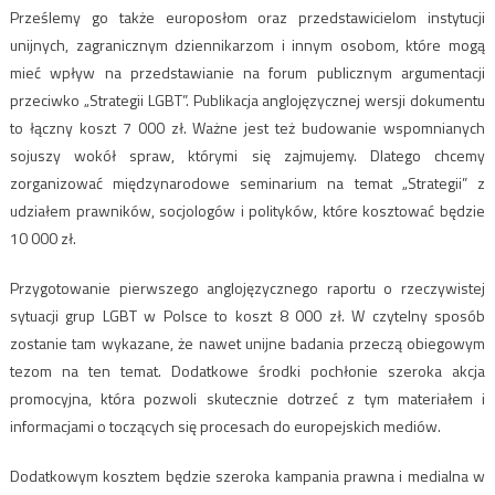
Prześlemy go także europosłom oraz przedstawicielom instytucji
unijnych, zagranicznym dziennikarzom i innym osobom, które mogą
mieć wpływ na przedstawianie na forum publicznym argumentacji
przeciwko „Strategii LGBT”. Publikacja anglojęzycznej wersji dokumentu
to łączny koszt 7 000 zł. Ważne jest też budowanie wspomnianych
sojuszy wokół spraw, którymi się zajmujemy. Dlatego chcemy
zorganizować międzynarodowe seminarium na temat „Strategii” z
udziałem prawników, socjologów i polityków, które kosztować będzie
10 000 zł.
Przygotowanie pierwszego anglojęzycznego raportu o rzeczywistej
sytuacji grup LGBT w Polsce to koszt 8 000 zł. W czytelny sposób
zostanie tam wykazane, że nawet unijne badania przeczą obiegowym
tezom na ten temat. Dodatkowe środki pochłonie szeroka akcja
promocyjna, która pozwoli skutecznie dotrzeć z tym materiałem i
informacjami o toczących się procesach do europejskich mediów.
Dodatkowym kosztem będzie szeroka kampania prawna i medialna w