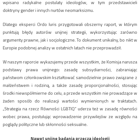
wpisano radykalne postulaty ideologów, w tym przedstawicieli
doktryny gender i innych nurtów neomarksizmu.
Dlatego eksperci Ordo Iuris przygotowali obszerny raport, w którym
punktują błędy autorów unijnej strategii, wykorzystując zarówno
argumenty prawne, jak i socjologiczne. To dokument unikalny, bo nikt w
Europie podobnej analizy w ostatnich latach nie przeprowadził.
W naszym raporcie wykazujemy przede wszystkim, że Komisja narusza
podstawy prawa unijnego: zasadę subsydiarności, zabraniając
państwom członkowskim kształtować samodzielnie prawo związane z
małżeństwem i rodziną, a także zasadę proporcjonalności, stosując
środki niewspółmierne do celu, a przede wszystkim nie prowadzące w
żaden sposób do realizacji wartości wymienionych w traktatach.
„Strategia na rzecz Równości LGBTIQ” uderza też w zasadę równości
wobec prawa, postulując wprowadzenie przywilejów ze względu na
poglądy polityczne lub skłonności seksualne.
Nawet unijne badania przeczą ideologii