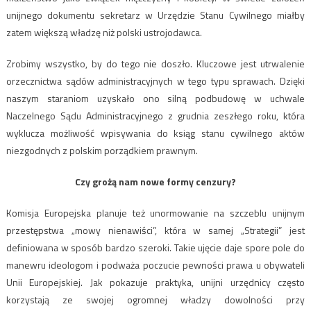
unijnego dokumentu sekretarz w Urzędzie Stanu Cywilnego miałby
zatem większą władzę niż polski ustrojodawca.
Zrobimy wszystko, by do tego nie doszło. Kluczowe jest utrwalenie
orzecznictwa sądów administracyjnych w tego typu sprawach. Dzięki
naszym staraniom uzyskało ono silną podbudowę w uchwale
Naczelnego Sądu Administracyjnego z grudnia zeszłego roku, która
wyklucza możliwość wpisywania do ksiąg stanu cywilnego aktów
niezgodnych z polskim porządkiem prawnym.
Czy grożą nam nowe formy cenzury?
Komisja Europejska planuje też unormowanie na szczeblu unijnym
przestępstwa „mowy nienawiści”, która w samej „Strategii” jest
definiowana w sposób bardzo szeroki. Takie ujęcie daje spore pole do
manewru ideologom i podważa poczucie pewności prawa u obywateli
Unii Europejskiej. Jak pokazuje praktyka, unijni urzędnicy często
korzystają ze swojej ogromnej władzy dowolności przy