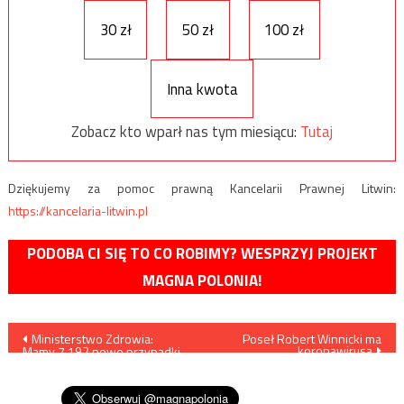
30 zł
50 zł
100 zł
Inna kwota
Zobacz kto wparł nas tym miesiącu:
Tutaj
Dziękujemy za pomoc prawną Kancelarii Prawnej Litwin:
https://kancelaria-litwin.pl
PODOBA CI SIĘ TO CO ROBIMY? WESPRZYJ PROJEKT
MAGNA POLONIA!
Nawigacja
Ministerstwo Zdrowia:
Poseł Robert Winnicki ma
koronawirusa
Mamy 7.192 nowe przypadki
wpisu
zakażenia koronawirusem,
zmarło 309 osób