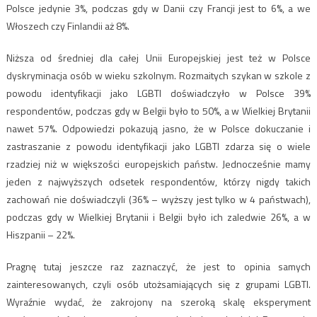
Polsce jedynie 3%, podczas gdy w Danii czy Francji jest to 6%, a we
Włoszech czy Finlandii aż 8%.
Niższa od średniej dla całej Unii Europejskiej jest też w Polsce
dyskryminacja osób w wieku szkolnym. Rozmaitych szykan w szkole z
powodu identyfikacji jako LGBTI doświadczyło w Polsce 39%
respondentów, podczas gdy w Belgii było to 50%, a w Wielkiej Brytanii
nawet 57%. Odpowiedzi pokazują jasno, że w Polsce dokuczanie i
zastraszanie z powodu identyfikacji jako LGBTI zdarza się o wiele
rzadziej niż w większości europejskich państw. Jednocześnie mamy
jeden z najwyższych odsetek respondentów, którzy nigdy takich
zachowań nie doświadczyli (36% – wyższy jest tylko w 4 państwach),
podczas gdy w Wielkiej Brytanii i Belgii było ich zaledwie 26%, a w
Hiszpanii – 22%.
Pragnę tutaj jeszcze raz zaznaczyć, że jest to opinia samych
zainteresowanych, czyli osób utożsamiających się z grupami LGBTI.
Wyraźnie wydać, że zakrojony na szeroką skalę eksperyment