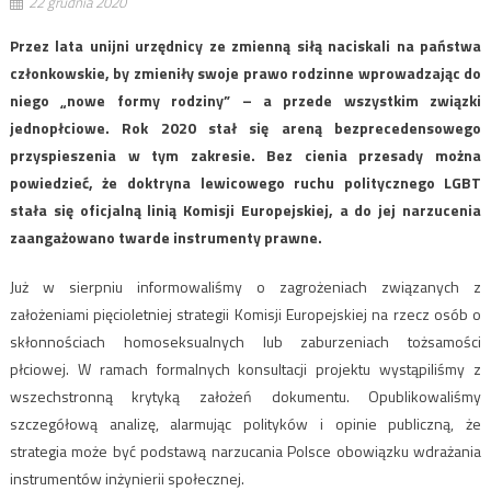
22 grudnia 2020
Przez lata unijni urzędnicy ze zmienną siłą naciskali na państwa
członkowskie, by zmieniły swoje prawo rodzinne wprowadzając do
niego „nowe formy rodziny” – a przede wszystkim związki
jednopłciowe. Rok 2020 stał się areną bezprecedensowego
przyspieszenia w tym zakresie. Bez cienia przesady można
powiedzieć, że doktryna lewicowego ruchu politycznego LGBT
stała się oficjalną linią Komisji Europejskiej, a do jej narzucenia
zaangażowano twarde instrumenty prawne.
Już w sierpniu informowaliśmy o zagrożeniach związanych z
założeniami pięcioletniej strategii Komisji Europejskiej na rzecz osób o
skłonnościach homoseksualnych lub zaburzeniach tożsamości
płciowej. W ramach formalnych konsultacji projektu wystąpiliśmy z
wszechstronną krytyką założeń dokumentu. Opublikowaliśmy
szczegółową analizę, alarmując polityków i opinie publiczną, że
strategia może być podstawą narzucania Polsce obowiązku wdrażania
instrumentów inżynierii społecznej.