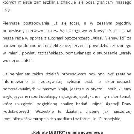
których miejsce zamieszkania znajduje się poza granicami naszego
kraju.
Pierwsze postępowania już się toczą, a w zeszłym tygodniu
odnieśliśmy pierwszy sukces. Sąd Okręgowy w Nowym Sączu uznał
nasze racje w sporze z autorami oszczerczego „Atlasu Nienawiści” za
uprawdopodobnione i udzielił zabezpieczenia powództwa złożonego
w imieniu powiatu tatrzańskiego, pomawianego o stworzenie „strefy
wolnej od LGBT”.
Uzupełnieniem takich działań procesowych powinno być rzetelne
informowanie o rzeczywistej sytuacji osób o skłonnościach
homoseksualnych w naszym kraju. Jeszcze w styczniu opublikujemy
anglojęzyczny raport obalający najczęściej spotykane mity na ten temat,
który uwzględni pogłębioną analizę badań unijnej Agencji Praw
Podstawowych. Wszystkie te działania chcemy jak najszerzej
komunikować w europejskich mediach i na forum Unii Europejskiej.
„Kobiety LGBTIQ” i unijna nowomowa