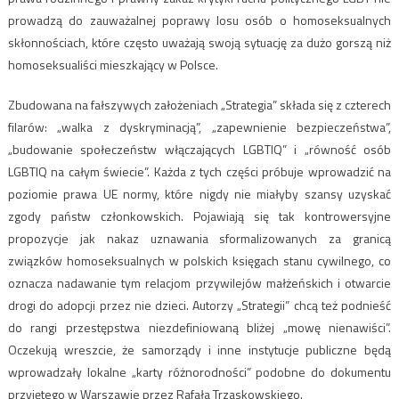
prowadzą do zauważalnej poprawy losu osób o homoseksualnych
skłonnościach, które często uważają swoją sytuację za dużo gorszą niż
homoseksualiści mieszkający w Polsce.
Zbudowana na fałszywych założeniach „Strategia” składa się z czterech
filarów: „walka z dyskryminacją”, „zapewnienie bezpieczeństwa”,
„budowanie społeczeństw włączających LGBTIQ” i „równość osób
LGBTIQ na całym świecie”. Każda z tych części próbuje wprowadzić na
poziomie prawa UE normy, które nigdy nie miałyby szansy uzyskać
zgody państw członkowskich. Pojawiają się tak kontrowersyjne
propozycje jak nakaz uznawania sformalizowanych za granicą
związków homoseksualnych w polskich księgach stanu cywilnego, co
oznacza nadawanie tym relacjom przywilejów małżeńskich i otwarcie
drogi do adopcji przez nie dzieci. Autorzy „Strategii” chcą też podnieść
do rangi przestępstwa niezdefiniowaną bliżej „mowę nienawiści”.
Oczekują wreszcie, że samorządy i inne instytucje publiczne będą
wprowadzały lokalne „karty różnorodności” podobne do dokumentu
przyjętego w Warszawie przez Rafała Trzaskowskiego.