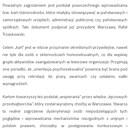
Poważnym zagrożeniem jest postulat powszechnego wprowadzania
tzw. kart różnorodności, które miałyby obowiązywać w państwowych i
samorządowych urzędach, administracji publicznej czy państwowych
spółkach. Taki dokument podpisał już prezydent Warszawy Rafał
Trzaskowski.
Celem „kart” jest w istocie przyznanie określonych przywilejów, nawet
nie tyle dla osób o skłonnościach homoseksualnych, co dla wąskiej
grupki aktywistów zaangażowanych w lewicowe organizacje. Przyjmują
one ponadto, że „orientacja psychoseksualna” powinna być brana pod
uwagę przy rekrutacji do pracy, awansach czy ustalaniu siatki
wynagrodzeń.
Kartom towarzyszy też postulat „wspierania” przez władze „tęczowych
przedsiębiorców”, który został wyrażony choćby w Warszawie. Stwarza
to realne zagrożenie dyskryminacji osób niepodzielających tych
poglądów i wprowadzania mechanizmów niezgodnych z unijnym i
polskim prawem, chociażby w postępowaniu konkursowym i