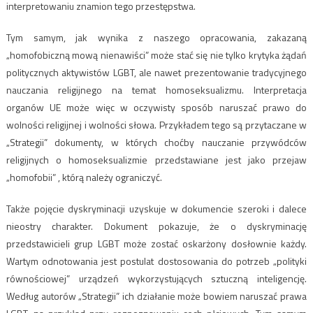
interpretowaniu znamion tego przestępstwa.
Tym samym, jak wynika z naszego opracowania, zakazaną
„homofobiczną mową nienawiści” może stać się nie tylko krytyka żądań
politycznych aktywistów LGBT, ale nawet prezentowanie tradycyjnego
nauczania religijnego na temat homoseksualizmu. Interpretacja
organów UE może więc w oczywisty sposób naruszać prawo do
wolności religijnej i wolności słowa. Przykładem tego są przytaczane w
„Strategii” dokumenty, w których choćby nauczanie przywódców
religijnych o homoseksualizmie przedstawiane jest jako przejaw
„homofobii” , którą należy ograniczyć.
Także pojęcie dyskryminacji uzyskuje w dokumencie szeroki i dalece
nieostry charakter. Dokument pokazuje, że o dyskryminację
przedstawicieli grup LGBT może zostać oskarżony dosłownie każdy.
Wartym odnotowania jest postulat dostosowania do potrzeb „polityki
równościowej” urządzeń wykorzystujących sztuczną inteligencję.
Według autorów „Strategii” ich działanie może bowiem naruszać prawa