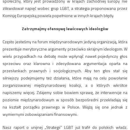
społeczny, który jest prowadzony w krajach zachodniej Europy nie
zlikwidował napięć wobec grup LGBT, a strategia proponowana przez
Komisję Europejską powiela popełnione w innych krajach błędy.
Zatrzymajmy ofensywę lewicowych ideologów
Często jesteśmy na forum międzynarodowym jedyną organizacją, która
prezentuje merytoryczne argumenty przeciwko skrajnym ideologom. W
wielu przypadkach na debatę może wpłynąć nawet pojedynczy głos
sprzeciwu oraz klarowna i zdecydowana argumentacja oparta na
przesłankach prawnych i socjologicznych. Aby ten głos stał się
silniejszy podejmujemy też działania, które mają na celu powołanie
zorganizowanej międzynarodowej koalicji, a o których wkrótce
napiszemy więcej. Zdajemy sobie bowiem sprawę, że interwencje na
poziomie międzynarodowym w sposób bezpośredni przekładają się
na kształt porządku prawnego w Polsce. Wiążą się one jednak z
wymiernymi zobowiązaniami finansowymi.
Nasz raport o unijnej „Strategii” LGBT już trafił do polskich władz.