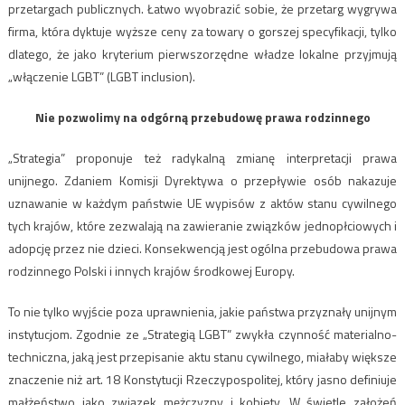
przetargach publicznych. Łatwo wyobrazić sobie, że przetarg wygrywa
firma, która dyktuje wyższe ceny za towary o gorszej specyfikacji, tylko
dlatego, że jako kryterium pierwszorzędne władze lokalne przyjmują
„włączenie LGBT” (LGBT inclusion).
Nie pozwolimy na odgórną przebudowę prawa rodzinnego
„Strategia” proponuje też radykalną zmianę interpretacji prawa
unijnego. Zdaniem Komisji Dyrektywa o przepływie osób nakazuje
uznawanie w każdym państwie UE wypisów z aktów stanu cywilnego
tych krajów, które zezwalają na zawieranie związków jednopłciowych i
adopcję przez nie dzieci. Konsekwencją jest ogólna przebudowa prawa
rodzinnego Polski i innych krajów środkowej Europy.
To nie tylko wyjście poza uprawnienia, jakie państwa przyznały unijnym
instytucjom. Zgodnie ze „Strategią LGBT” zwykła czynność materialno-
techniczna, jaką jest przepisanie aktu stanu cywilnego, miałaby większe
znaczenie niż art. 18 Konstytucji Rzeczypospolitej, który jasno definiuje
małżeństwo jako związek mężczyzny i kobiety. W świetle założeń