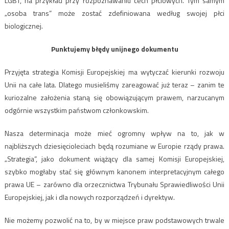
LGBT, na przykład przy rozpoznawaniu cech płciowych. Tym samym
„osoba trans” może zostać zdefiniowana według swojej płci
biologicznej.
Punktujemy błędy unijnego dokumentu
Przyjęta strategia Komisji Europejskiej ma wytyczać kierunki rozwoju
Unii na całe lata. Dlatego musieliśmy zareagować już teraz – zanim te
kuriozalne założenia staną się obowiązującym prawem, narzucanym
odgórnie wszystkim państwom członkowskim.
Nasza determinacja może mieć ogromny wpływ na to, jak w
najbliższych dziesięcioleciach będą rozumiane w Europie rządy prawa.
„Strategia”, jako dokument wiążący dla samej Komisji Europejskiej,
szybko mogłaby stać się głównym kanonem interpretacyjnym całego
prawa UE – zarówno dla orzecznictwa Trybunału Sprawiedliwości Unii
Europejskiej, jak i dla nowych rozporządzeń i dyrektyw.
Nie możemy pozwolić na to, by w miejsce praw podstawowych trwale