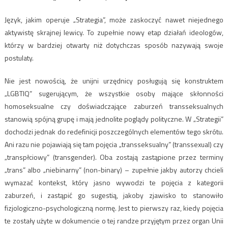
Język, jakim operuje „Strategia”, może zaskoczyć nawet niejednego
aktywistę skrajnej lewicy. To zupełnie nowy etap działań ideologów,
którzy w bardziej otwarty niż dotychczas sposób nazywają swoje
postulaty.
Nie jest nowością, że unijni urzędnicy posługują się konstruktem
„LGBTIQ” sugerującym, że wszystkie osoby mające skłonności
homoseksualne czy doświadczające zaburzeń transseksualnych
stanowią spójną grupę i mają jednolite poglądy polityczne. W „Strategii”
dochodzi jednak do redefinicji poszczególnych elementów tego skrótu.
Ani razu nie pojawiają się tam pojęcia „transseksualny” (transsexual) czy
„transpłciowy” (transgender). Oba zostają zastąpione przez terminy
„trans” albo „niebinarny” (non-binary) – zupełnie jakby autorzy chcieli
wymazać kontekst, który jasno wywodzi te pojęcia z kategorii
zaburzeń, i zastąpić go sugestią, jakoby zjawisko to stanowiło
fizjologiczno-psychologiczną normę. Jest to pierwszy raz, kiedy pojęcia
te zostały użyte w dokumencie o tej randze przyjętym przez organ Unii