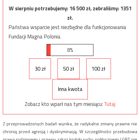
W sierpniu potrzebujemy:
16 500
zł, zebraliśmy:
1351
zł.
Państwa wsparcie jest niezbędne dla funkcjonowania
Fundacji Magna Polonia.
8%
30 zł
50 zł
100 zł
Inna kwota
Zobacz kto wparł nas tym miesiącu:
Tutaj
Z przeprowadzonych badań wynika, że radykalne zmiany prawne nie
chronią przed agresją i dyskryminacją. W szczególności przebudowa
prawa rodzinnego i prawny zakaz krytyki ruchu politycznego LGBT nie