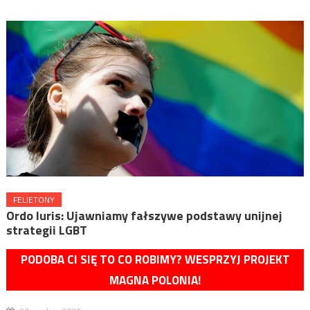
FELIETONY
Ordo Iuris: Ujawniamy fałszywe podstawy unijnej
strategii LGBT
PODOBA CI SIĘ TO CO ROBIMY? WESPRZYJ PROJEKT
MAGNA POLONIA!