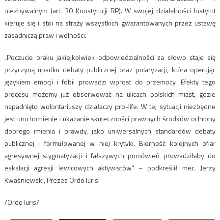
niezbywalnym (art. 30 Konstytucji RP). W swojej działalności Instytut
kieruje się i stoi na straży wszystkich gwarantowanych przez ustawę
zasadniczą praw i wolności.
„Poczucie braku jakiejkolwiek odpowiedzialności za słowo staje się
przyczyną upadku debaty publicznej oraz polaryzacji, która operując
językiem emocji i fobii prowadzi wprost do przemocy. Efekty tego
procesu możemy już obserwować na ulicach polskich miast, gdzie
napadnięto wolontariuszy działaczy pro-life. W tej sytuacji niezbędne
jest uruchomienie i ukazanie skuteczności prawnych środków ochrony
dobrego imienia i prawdy, jako uniwersalnych standardów debaty
publicznej i formułowanej w niej krytyki. Bierność kolejnych ofiar
agresywnej stygmatyzacji i fałszywych pomówień prowadziłaby do
eskalacji agresji lewicowych aktywistów” – podkreślił mec. Jerzy
Kwaśniewski, Prezes Ordo Iuris.
/Ordo Iuris/