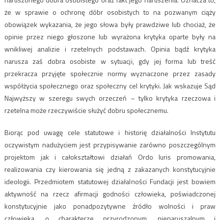
że w sprawie o ochronę dóbr osobistych to na pozwanym ciąży
obowiązek wykazania, że jego słowa były prawdziwe lub chociaż, że
opinie przez niego głoszone lub wyrażona krytyka oparte były na
wnikliwej analizie i rzetelnych podstawach. Opinia bądź krytyka
narusza zaś dobra osobiste w sytuacji, gdy jej forma lub treść
przekracza przyjęte społecznie normy wyznaczone przez zasady
współżycia społecznego oraz społeczny cel krytyki. Jak wskazuje Sąd
Najwyższy w szeregu swych orzeczeń – tylko krytyka rzeczowa i
rzetelna może rzeczywiście służyć dobru społecznemu.
Biorąc pod uwagę cele statutowe i historię działalności Instytutu
oczywistym nadużyciem jest przypisywanie zarówno poszczególnym
projektom jak i całokształtowi działań Ordo Iuris promowania,
realizowania czy kierowania się jedną z zakazanych konstytucyjnie
ideologii. Przedmiotem statutowej działalności Fundacji jest bowiem
aktywność na rzecz afirmacji godności człowieka, poświadczonej
konstytucyjnie jako ponadpozytywne źródło wolności i praw
człowieka, o charakterze przyrodzonym, nienaruszalnym i