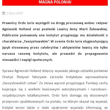
MAGNA POLONIA!
3 lipca 2020
Prawnicy Ordo Iuris wystąpili na drogę procesową wobec reżyser
Agnieszki Holland oraz posłanki Lewicy Anny Marii Żukowskiej.
Publicznie pomawiały one Instytut przypisując mu działalność o
charakterze „faszystowskim”. W ocenie Ordo Iuris stygmatyzujący
język stosowany przez celebrytów i aktywistów lewicy nie tylko
narusza renomę Instytutu, ale prowadzi do propagowania
nienawiści i napięć społecznych.
Sprawa Agnieszki Holland dotyczy wywiadu jakiego udzieliła portalowi
Onet.pl. Reżyser fałszywie zarzuciła Instytutowi wprowadzanie
„faszystowskich ustaw”. Za słowa wprost przypisujące Fundacji cechy
kojarzące się z wielkimi lewicowymi autorytaryzmami i narodowo-
socjalistycznym totalitaryzmem, Ordo Iuris domaga się stosownych
przeprosin opublikowanych na portalu, na którym ukazał się wywiad.
Instytut wnosi także o stałe opatrzenie wywiadu informacją, że