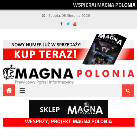
W
S
P
I
E
R
A
J
M
A
G
N
A
P
O
L
O
N
I
A
Sobota, 08 Sierpnia 2026
WESPRZYJ PROJEKT MAGNA POLONIA