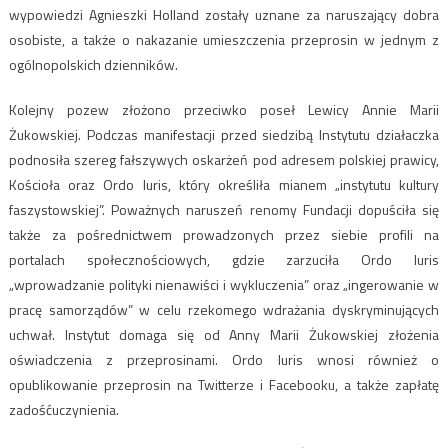
wypowiedzi Agnieszki Holland zostały uznane za naruszający dobra
osobiste, a także o nakazanie umieszczenia przeprosin w jednym z
ogólnopolskich dzienników.
Kolejny pozew złożono przeciwko poseł Lewicy Annie Marii
Żukowskiej. Podczas manifestacji przed siedzibą Instytutu działaczka
podnosiła szereg fałszywych oskarżeń pod adresem polskiej prawicy,
Kościoła oraz Ordo Iuris, który określiła mianem „instytutu kultury
faszystowskiej”. Poważnych naruszeń renomy Fundacji dopuściła się
także za pośrednictwem prowadzonych przez siebie profili na
portalach społecznościowych, gdzie zarzuciła Ordo Iuris
„wprowadzanie polityki nienawiści i wykluczenia” oraz „ingerowanie w
pracę samorządów” w celu rzekomego wdrażania dyskryminujących
uchwał. Instytut domaga się od Anny Marii Żukowskiej złożenia
oświadczenia z przeprosinami. Ordo Iuris wnosi również o
opublikowanie przeprosin na Twitterze i Facebooku, a także zapłatę
zadośćuczynienia.