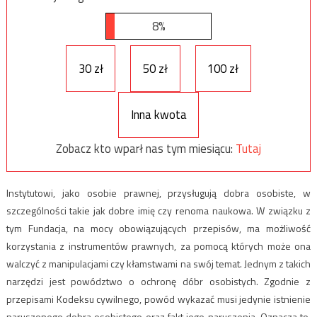
8%
30 zł
50 zł
100 zł
Inna kwota
Zobacz kto wparł nas tym miesiącu:
Tutaj
Instytutowi, jako osobie prawnej, przysługują dobra osobiste, w
szczególności takie jak dobre imię czy renoma naukowa. W związku z
tym Fundacja, na mocy obowiązujących przepisów, ma możliwość
korzystania z instrumentów prawnych, za pomocą których może ona
walczyć z manipulacjami czy kłamstwami na swój temat. Jednym z takich
narzędzi jest powództwo o ochronę dóbr osobistych. Zgodnie z
przepisami Kodeksu cywilnego, powód wykazać musi jedynie istnienie
naruszonego dobra osobistego oraz fakt jego naruszenia. Oznacza to,