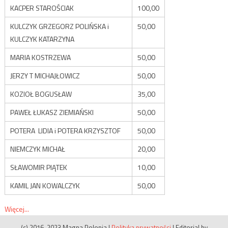
KACPER STAROŚCIAK
100,00
KULCZYK GRZEGORZ POLIŃSKA i
50,00
KULCZYK KATARZYNA
MARIA KOSTRZEWA
50,00
JERZY T MICHAJŁOWICZ
50,00
KOZIOŁ BOGUSŁAW
35,00
PAWEŁ ŁUKASZ ZIEMIAŃSKI
50,00
POTERA LIDIA i POTERA KRZYSZTOF
50,00
NIEMCZYK MICHAŁ
20,00
SŁAWOMIR PIĄTEK
10,00
KAMIL JAN KOWALCZYK
50,00
Więcej...
(c) 2016-2023 Magna Polonia
|
Polityka prywatności
|
Editorial by