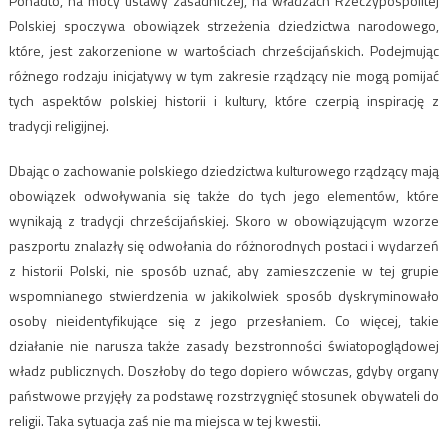
Ponadto, na mocy ustawy zasadniczej, na władzach Rzeczypospolitej
Polskiej spoczywa obowiązek strzeżenia dziedzictwa narodowego,
które, jest zakorzenione w wartościach chrześcijańskich. Podejmując
różnego rodzaju inicjatywy w tym zakresie rządzący nie mogą pomijać
tych aspektów polskiej historii i kultury, które czerpią inspirację z
tradycji religijnej.
Dbając o zachowanie polskiego dziedzictwa kulturowego rządzący mają
obowiązek odwoływania się także do tych jego elementów, które
wynikają z tradycji chrześcijańskiej. Skoro w obowiązującym wzorze
paszportu znalazły się odwołania do różnorodnych postaci i wydarzeń
z historii Polski, nie sposób uznać, aby zamieszczenie w tej grupie
wspomnianego stwierdzenia w jakikolwiek sposób dyskryminowało
osoby nieidentyfikujące się z jego przesłaniem. Co więcej, takie
działanie nie narusza także zasady bezstronności światopoglądowej
władz publicznych. Doszłoby do tego dopiero wówczas, gdyby organy
państwowe przyjęły za podstawę rozstrzygnięć stosunek obywateli do
religii. Taka sytuacja zaś nie ma miejsca w tej kwestii.