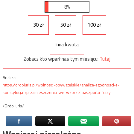
8%
30 zł
50 zł
100 zł
Inna kwota
Zobacz kto wparł nas tym miesiącu:
Tutaj
Analiza:
https://ordoiuris.pl/wolnosci-obywatelskie/analiza-zgodnosci-z-
konstytucja-rp-zamieszczenia-we-wzorze-paszportu-frazy
/Ordo Iuris/