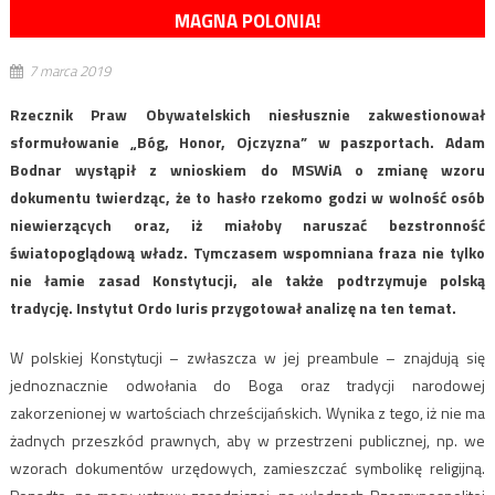
MAGNA POLONIA!
7 marca 2019
Rzecznik Praw Obywatelskich niesłusznie zakwestionował
sformułowanie „Bóg, Honor, Ojczyzna” w paszportach. Adam
Bodnar wystąpił z wnioskiem do MSWiA o zmianę wzoru
dokumentu twierdząc, że to hasło rzekomo godzi w wolność osób
niewierzących oraz, iż miałoby naruszać bezstronność
światopoglądową władz. Tymczasem wspomniana fraza nie tylko
nie łamie zasad Konstytucji, ale także podtrzymuje polską
tradycję. Instytut Ordo Iuris przygotował analizę na ten temat.
W polskiej Konstytucji – zwłaszcza w jej preambule – znajdują się
jednoznacznie odwołania do Boga oraz tradycji narodowej
zakorzenionej w wartościach chrześcijańskich. Wynika z tego, iż nie ma
żadnych przeszkód prawnych, aby w przestrzeni publicznej, np. we
wzorach dokumentów urzędowych, zamieszczać symbolikę religijną.