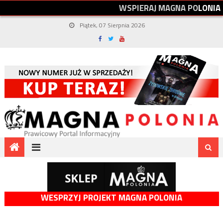
W
S
P
I
E
R
A
J
M
A
G
N
A
P
O
L
O
N
I
A
Piątek, 07 Sierpnia 2026
WESPRZYJ PROJEKT MAGNA POLONIA