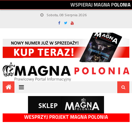
W
S
P
I
E
R
A
J
M
A
G
N
A
P
O
L
O
N
I
A
Sobota, 08 Sierpnia 2026
WESPRZYJ PROJEKT MAGNA POLONIA