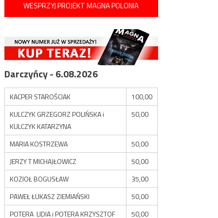
WESPRZYJ PROJEKT MAGNA POLONIA
Darczyńcy - 6.08.2026
KACPER STAROŚCIAK
100,00
KULCZYK GRZEGORZ POLIŃSKA i
50,00
KULCZYK KATARZYNA
MARIA KOSTRZEWA
50,00
JERZY T MICHAJŁOWICZ
50,00
KOZIOŁ BOGUSŁAW
35,00
PAWEŁ ŁUKASZ ZIEMIAŃSKI
50,00
POTERA LIDIA i POTERA KRZYSZTOF
50,00