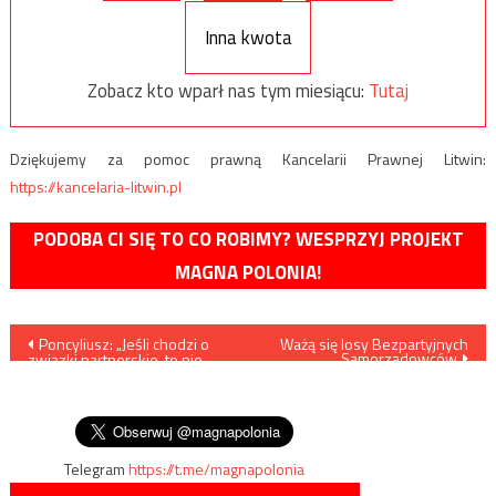
Inna kwota
Zobacz kto wparł nas tym miesiącu:
Tutaj
Dziękujemy za pomoc prawną Kancelarii Prawnej Litwin:
https://kancelaria-litwin.pl
PODOBA CI SIĘ TO CO ROBIMY? WESPRZYJ PROJEKT
MAGNA POLONIA!
Nawigacja
Poncyliusz: „Jeśli chodzi o
Ważą się losy Bezpartyjnych
Samorządowców
związki partnerskie, to nie
wpisu
unikniemy uregulowania tego
choćby na polu kodeksu
cywilnego”
Telegram
https://t.me/magnapolonia