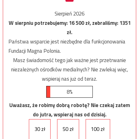
Sierpień 2026
W sierpniu potrzebujemy:
16 500
zł, zebraliśmy:
1351
zł.
Państwa wsparcie jest niezbędne dla funkcjonowania
Fundacji Magna Polonia.
Masz świadomość tego jak ważne jest przetrwanie
niezależnych ośrodków medialnych? Nie zwlekaj więc,
wspieraj nas już od teraz.
8%
Uważasz, że robimy dobrą robotę? Nie czekaj zatem
do jutra, wspieraj nas od dzisiaj.
30 zł
50 zł
100 zł