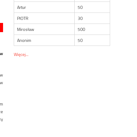
Artur
50
PIOTR
30
Mirosław
500
Anonim
50
 w
Więcej...
ów
 w
ym
ze
zy