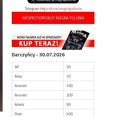
Telegram
https://t.me/magnapolonia
WESPRZYJ PROJEKT MAGNA POLONIA
Darczyńcy - 30.07.2026
AP
30
Artur
70
Anonim
100
Anonim
200
Arleta
90
Piotr
500