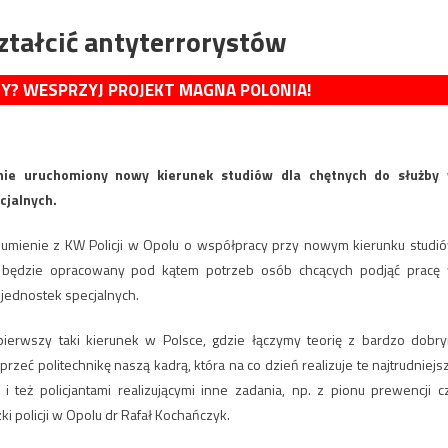
ształcić antyterrorystów
MY? WESPRZYJ PROJEKT MAGNA POLONIA!
anie uruchomiony nowy kierunek studiów dla chętnych do służby
cjalnych.
zumienie z KW Policji w Opolu o współpracy przy nowym kierunku studi
ich będzie opracowany pod kątem potrzeb osób chcących podjąć pracę
jednostek specjalnych.
ba pierwszy taki kierunek w Polsce, gdzie łączymy teorię z bardzo dobr
ć politechnikę naszą kadrą, która na co dzień realizuje te najtrudniejs
k i też policjantami realizującymi inne zadania, np. z pionu prewencji c
 policji w Opolu dr Rafał Kochańczyk.