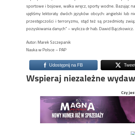
sportowe i bojowe, walka wręcz, sporty wodne. Bazując na
ujęliśmy lektoraty dwóch języków obcych: angielski lub n
przestępczości i terroryzmu, stąd też są przedmioty zw
pozyskiwania danych” – wylicza dr hab. Dawid Bączkowicz.
Autor: Marek Szczepanik
Nauka w Polsce – PAP
Udostępnij na FB
Twee
Wspieraj niezależne wydaw
Czy jes