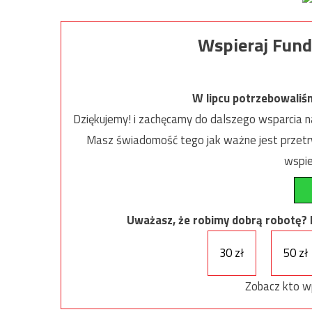
Wspieraj Fund
W lipcu potrzebowaliś
Dziękujemy! i zachęcamy do dalszego wsparcia na
Masz świadomość tego jak ważne jest przetrw
wspie
Uważasz, że robimy dobrą robotę? Ni
30 zł
50 zł
Zobacz kto w