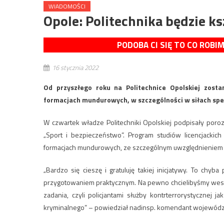
WIADOMOŚCI
Opole: Politechnika będzie k
PODOBA CI SIĘ TO CO ROBI
16 stycznia 2022
Od przyszłego roku na Politechnice Opolskiej zost
formacjach mundurowych, w szczególności w siłach spe
W czwartek władze Politechniki Opolskiej podpisały poro
„Sport i bezpieczeństwo”. Program studiów licencjack
formacjach mundurowych, ze szczególnym uwzględnieniem 
„Bardzo się cieszę i gratuluję takiej inicjatywy. To chy
przygotowaniem praktycznym. Na pewno chcielibyśmy wesprze
zadania, czyli policjantami służby kontrterrorystycznej ja
kryminalnego” – powiedział nadinsp. komendant wojewódzki