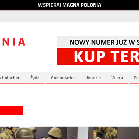
W
S
P
I
E
R
A
J
M
A
G
N
A
P
O
L
O
N
I
A
& Holocher
Żydzi
Gospodarka
Historia
Wiara
Po