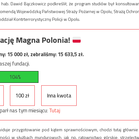
r hab. Dawid Bączkowicz podkreślił, że program studiów był konsultowa
 Komendą Wojewódzką Państwowej Straży Pożarnej w Opolu, Strażą Ochro
dział Kontrterrorystyczny Policji w Opolu.
ację Magna Polonia!
my:
15 000
zł, zebraliśmy:
15 633,5
zł.
szej fundacji.
104%
100 zł
Inna kwota
parł nas tym miesiącu:
Tutaj
iduje przygotowanie pod kątem sprawnościowym, chodzi tutaj głównie
ności w służbach mundurowych, jak np. ratownictwo górskie, strzelect