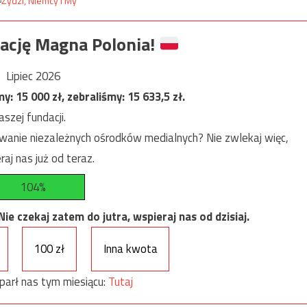
ację Magna Polonia!
Lipiec 2026
my:
15 000
zł, zebraliśmy:
15 633,5
zł.
szej fundacji.
anie niezależnych ośrodków medialnych? Nie zwlekaj więc,
raj nas już od teraz.
104%
e czekaj zatem do jutra, wspieraj nas od dzisiaj.
100 zł
Inna kwota
parł nas tym miesiącu:
Tutaj