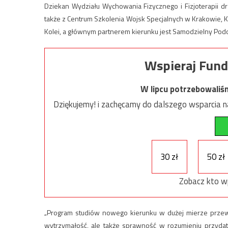
Dziekan Wydziału Wychowania Fizycznego i Fizjoterapii d
także z Centrum Szkolenia Wojsk Specjalnych w Krakowie,
Kolei, a głównym partnerem kierunku jest Samodzielny Podod
Wspieraj Fund
W lipcu potrzebowaliś
Dziękujemy! i zachęcamy do dalszego wsparcia na
30 zł
50 zł
Zobacz kto w
„Program studiów nowego kierunku w dużej mierze przew
wytrzymałość, ale także sprawność w rozumieniu przydat