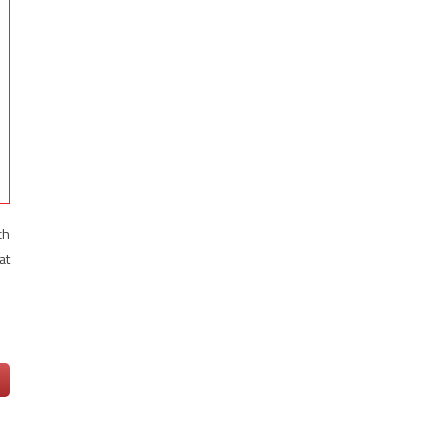
ch
at