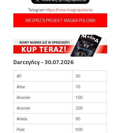
Telegram
https://t.me/magnapolonia
WESPRZYJ PROJEKT MAGNA POLONIA
Darczyńcy - 30.07.2026
AP
30
Artur
70
Anonim
100
Anonim
200
Arleta
90
Piotr
500