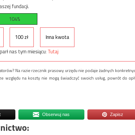
szej fundacji.
104%
100 zł
Inna kwota
parł nas tym miesiącu:
Tutaj
eratorów? Na razie rzecznik prasowy urzędu nie podaje żadnych konkretny
że ze względu na koszty nie mogą świadczyć swoich usług, powrót do opł
t
Obserwuj nas
Zapisz
nictwo: