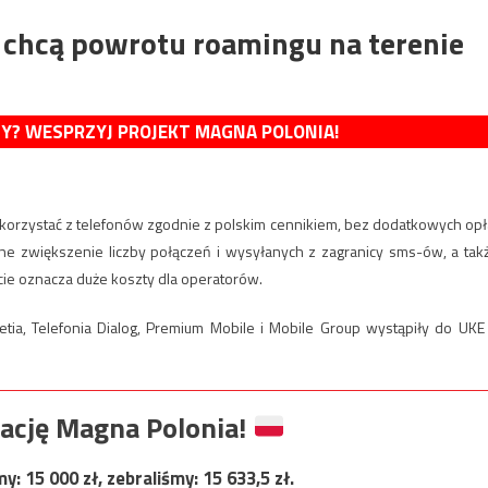
 chcą powrotu roamingu na terenie
MY? WESPRZYJ PROJEKT MAGNA POLONIA!
korzystać z telefonów zgodnie z polskim cennikiem, bez dodatkowych opł
otne zwiększenie liczby połączeń i wysyłanych z zagranicy sms-ów, a tak
cie oznacza duże koszty dla operatorów.
ernetia, Telefonia Dialog, Premium Mobile i Mobile Group wystąpiły do UKE
ację Magna Polonia!
my:
15 000
zł, zebraliśmy:
15 633,5
zł.