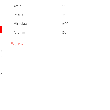
Artur
50
PIOTR
30
Mirosław
500
Anonim
50
Więcej...
at
że
 o