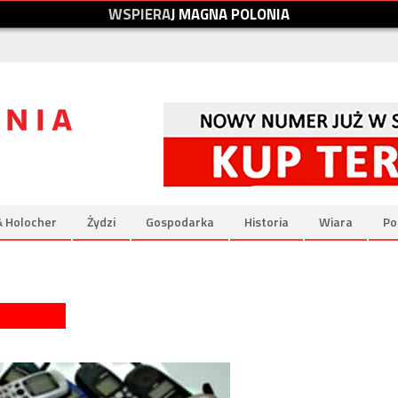
W
S
P
I
E
R
A
J
M
A
G
N
A
P
O
L
O
N
I
A
& Holocher
Żydzi
Gospodarka
Historia
Wiara
Po