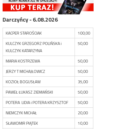
Darczyńcy - 6.08.2026
KACPER STAROŚCIAK
100,00
KULCZYK GRZEGORZ POLIŃSKA i
50,00
KULCZYK KATARZYNA
MARIA KOSTRZEWA
50,00
JERZY T MICHAJŁOWICZ
50,00
KOZIOŁ BOGUSŁAW
35,00
PAWEŁ ŁUKASZ ZIEMIAŃSKI
50,00
POTERA LIDIA i POTERA KRZYSZTOF
50,00
NIEMCZYK MICHAŁ
20,00
SŁAWOMIR PIĄTEK
10,00