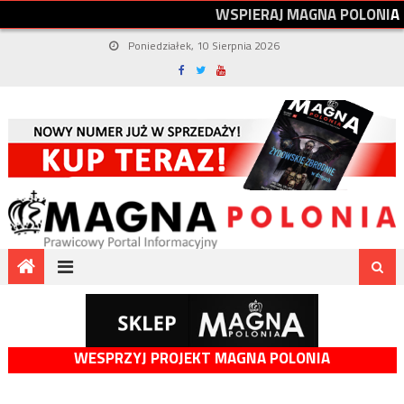
W
S
P
I
E
R
A
J
M
A
G
N
A
P
O
L
O
N
I
A
Poniedziałek, 10 Sierpnia 2026
WESPRZYJ PROJEKT MAGNA POLONIA