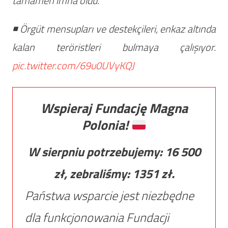
tamamen imha oldu.
◾️ Örgüt mensupları ve destekçileri, enkaz altında
kalan teröristleri bulmaya çalışıyor.
pic.twitter.com/69u0UVyKQJ
Wspieraj Fundację Magna
Polonia!
W sierpniu potrzebujemy:
16 500
zł, zebraliśmy:
1351
zł.
Państwa wsparcie jest niezbędne
dla funkcjonowania Fundacji