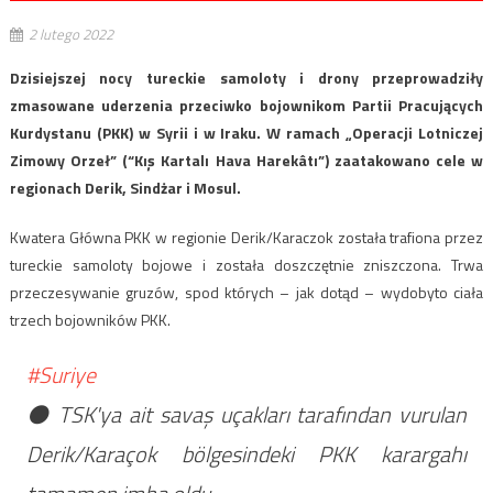
2 lutego 2022
Dzisiejszej nocy tureckie samoloty i drony przeprowadziły
zmasowane uderzenia przeciwko bojownikom Partii Pracujących
Kurdystanu (PKK) w Syrii i w Iraku. W ramach „Operacji Lotniczej
Zimowy Orzeł” (“Kış Kartalı Hava Harekâtı”) zaatakowano cele w
regionach Derik, Sindżar i Mosul.
Kwatera Główna PKK w regionie Derik/Karaczok została trafiona przez
tureckie samoloty bojowe i została doszczętnie zniszczona. Trwa
przeczesywanie gruzów, spod których – jak dotąd – wydobyto ciała
trzech bojowników PKK.
#Suriye
⚫️ TSK'ya ait savaş uçakları tarafından vurulan
Derik/Karaçok bölgesindeki PKK karargahı