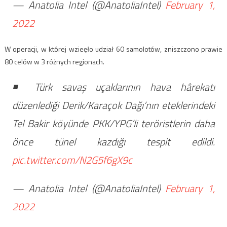
— Anatolia Intel (@AnatoliaIntel)
February 1,
2022
W operacji, w której wzieęło udział 60 samolotów, zniszczono prawie
80 celów w 3 różnych regionach.
◾️ Türk savaş uçaklarının hava hârekatı
düzenlediği Derik/Karaçok Dağı’nın eteklerindeki
Tel Bakir köyünde PKK/YPG’li teröristlerin daha
önce tünel kazdığı tespit edildi.
pic.twitter.com/N2G5f6gX9c
— Anatolia Intel (@AnatoliaIntel)
February 1,
2022