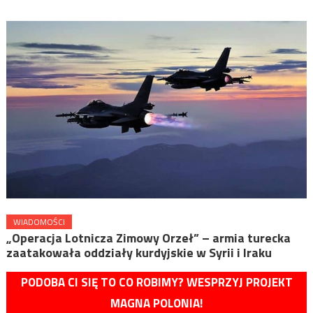
WIADOMOŚCI
„Operacja Lotnicza Zimowy Orzeł” – armia turecka
zaatakowała oddziały kurdyjskie w Syrii i Iraku
PODOBA CI SIĘ TO CO ROBIMY? WESPRZYJ PROJEKT
MAGNA POLONIA!