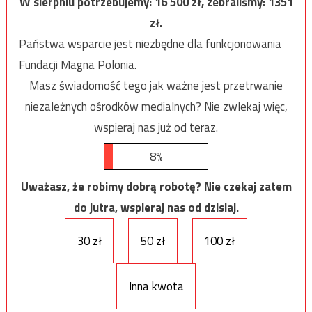
W sierpniu potrzebujemy:
16 500
zł, zebraliśmy:
1351
zł.
Państwa wsparcie jest niezbędne dla funkcjonowania
Fundacji Magna Polonia.
Masz świadomość tego jak ważne jest przetrwanie
niezależnych ośrodków medialnych? Nie zwlekaj więc,
wspieraj nas już od teraz.
8%
Uważasz, że robimy dobrą robotę? Nie czekaj zatem
do jutra, wspieraj nas od dzisiaj.
30 zł
50 zł
100 zł
Inna kwota