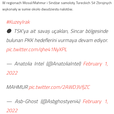
W regionach Mosul/Mahmur i Sindżar samoloty Tureckich Sił Zbrojnych
wykonały w sumie około dwudziestu nalotów.
#KuzeyIrak
⚫️ TSK'ya ait savaş uçakları, Sincar bölgesinde
bulunan PKK hedeflerini vurmaya devam ediyor.
pic.twitter.com/qhe41NyXPL
— Anatolia Intel (@AnatoliaIntel)
February 1,
2022
MAHMUR
pic.twitter.com/2AWD3VfjZC
— Asb-Ghost (@Asbghostyeni4)
February 1,
2022