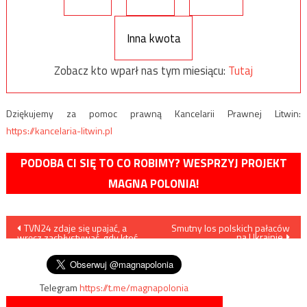
Inna kwota
Zobacz kto wparł nas tym miesiącu:
Tutaj
Dziękujemy za pomoc prawną Kancelarii Prawnej Litwin:
https://kancelaria-litwin.pl
PODOBA CI SIĘ TO CO ROBIMY? WESPRZYJ PROJEKT
MAGNA POLONIA!
Nawigacja
TVN24 zdaje się upajać, a
Smutny los polskich pałaców
na Ukrainie
wręcz zachłystywać, gdy ktoś
wpisu
pluje na Polaków
Telegram
https://t.me/magnapolonia