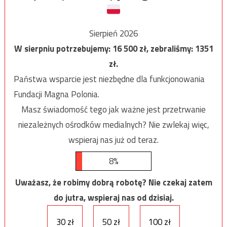
Sierpień 2026
W sierpniu potrzebujemy:
16 500
zł, zebraliśmy:
1351
zł.
Państwa wsparcie jest niezbędne dla funkcjonowania
Fundacji Magna Polonia.
Masz świadomość tego jak ważne jest przetrwanie
niezależnych ośrodków medialnych? Nie zwlekaj więc,
wspieraj nas już od teraz.
8%
Uważasz, że robimy dobrą robotę? Nie czekaj zatem
do jutra, wspieraj nas od dzisiaj.
30 zł
50 zł
100 zł