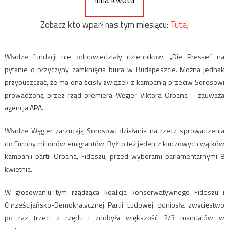
Inna kwota
Zobacz kto wparł nas tym miesiącu:
Tutaj
Władze fundacji nie odpowiedziały dziennikowi „Die Presse” na
pytanie o przyczyny zamknięcia biura w Budapeszcie. Można jednak
przypuszczać, że ma ona ścisły związek z kampanią przeciw Sorosowi
prowadzoną przez rząd premiera Węgier Viktora Orbana – zauważa
agencja APA.
Władze Węgier zarzucają Sorosowi działania na rzecz sprowadzenia
do Europy milionów emigrantów. Był to też jeden z kluczowych wątków
kampanii partii Orbana, Fideszu, przed wyborami parlamentarnymi 8
kwietnia.
W głosowaniu tym rządząca koalicja konserwatywnego Fideszu i
Chrześcijańsko-Demokratycznej Partii Ludowej odniosła zwycięstwo
po raz trzeci z rzędu i zdobyła większość 2/3 mandatów w