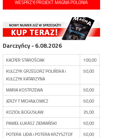
WESPRZYJ PROJEKT MAGNA POLONIA
Darczyńcy - 6.08.2026
KACPER STAROŚCIAK
100,00
KULCZYK GRZEGORZ POLIŃSKA i
50,00
KULCZYK KATARZYNA
MARIA KOSTRZEWA
50,00
JERZY T MICHAJŁOWICZ
50,00
KOZIOŁ BOGUSŁAW
35,00
PAWEŁ ŁUKASZ ZIEMIAŃSKI
50,00
POTERA LIDIA i POTERA KRZYSZTOF
50,00