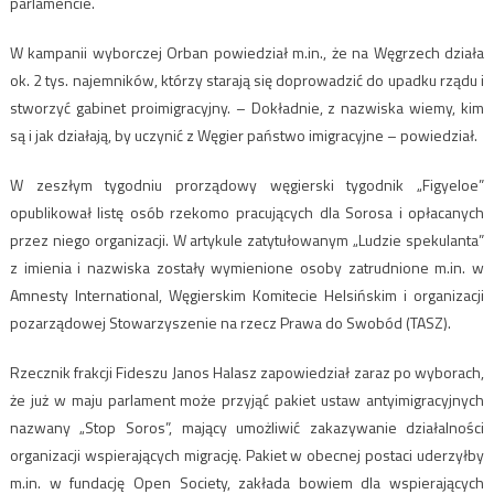
parlamencie.
W kampanii wyborczej Orban powiedział m.in., że na Węgrzech działa
ok. 2 tys. najemników, którzy starają się doprowadzić do upadku rządu i
stworzyć gabinet proimigracyjny. – Dokładnie, z nazwiska wiemy, kim
są i jak działają, by uczynić z Węgier państwo imigracyjne – powiedział.
W zeszłym tygodniu prorządowy węgierski tygodnik „Figyeloe”
opublikował listę osób rzekomo pracujących dla Sorosa i opłacanych
przez niego organizacji. W artykule zatytułowanym „Ludzie spekulanta”
z imienia i nazwiska zostały wymienione osoby zatrudnione m.in. w
Amnesty International, Węgierskim Komitecie Helsińskim i organizacji
pozarządowej Stowarzyszenie na rzecz Prawa do Swobód (TASZ).
Rzecznik frakcji Fideszu Janos Halasz zapowiedział zaraz po wyborach,
że już w maju parlament może przyjąć pakiet ustaw antyimigracyjnych
nazwany „Stop Soros”, mający umożliwić zakazywanie działalności
organizacji wspierających migrację. Pakiet w obecnej postaci uderzyłby
m.in. w fundację Open Society, zakłada bowiem dla wspierających