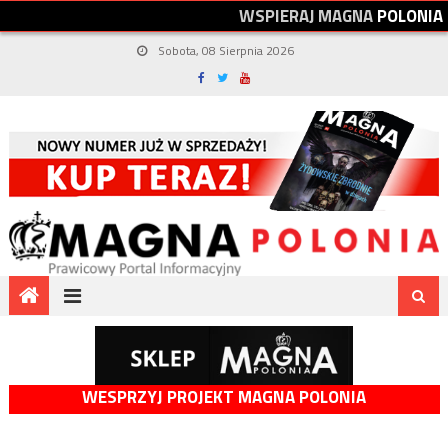
W
S
P
I
E
R
A
J
M
A
G
N
A
P
O
L
O
N
I
A
Sobota, 08 Sierpnia 2026
WESPRZYJ PROJEKT MAGNA POLONIA