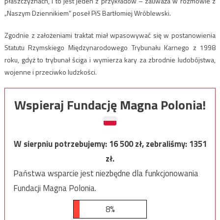
płaszczyznach, i to jest jeden z przykładów – zauważa w rozmowie z
„Naszym Dziennikiem” poseł PiS Bartłomiej Wróblewski.
Zgodnie z założeniami traktat miał wpasowywać się w postanowienia
Statutu Rzymskiego Międzynarodowego Trybunału Karnego z 1998
roku, gdyż to trybunał ściga i wymierza kary za zbrodnie ludobójstwa,
wojenne i przeciwko ludzkości.
Wspieraj Fundację Magna Polonia!
W sierpniu potrzebujemy:
16 500
zł, zebraliśmy:
1351
zł.
Państwa wsparcie jest niezbędne dla funkcjonowania
Fundacji Magna Polonia.
8%