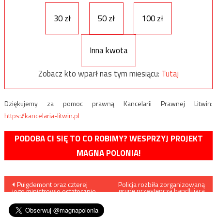
30 zł
50 zł
100 zł
Inna kwota
Zobacz kto wparł nas tym miesiącu:
Tutaj
Dziękujemy za pomoc prawną Kancelarii Prawnej Litwin:
https://kancelaria-litwin.pl
PODOBA CI SIĘ TO CO ROBIMY? WESPRZYJ PROJEKT
MAGNA POLONIA!
Nawigacja
Puigdemont oraz czterej
Policja rozbiła zorganizowaną
grupę przestępczą handlującą
jego ministrowie ostatecznie
w internecie środkami
wpisu
oskarżeni zostali o rebelię
poronnymi