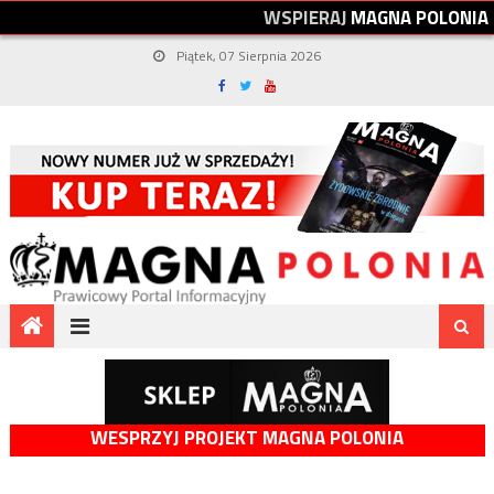
W
S
P
I
E
R
A
J
M
A
G
N
A
P
O
L
O
N
I
A
Piątek, 07 Sierpnia 2026
WESPRZYJ PROJEKT MAGNA POLONIA