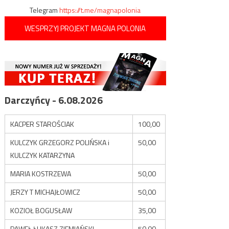
Telegram
https://t.me/magnapolonia
WESPRZYJ PROJEKT MAGNA POLONIA
Darczyńcy - 6.08.2026
KACPER STAROŚCIAK
100,00
KULCZYK GRZEGORZ POLIŃSKA i
50,00
KULCZYK KATARZYNA
MARIA KOSTRZEWA
50,00
JERZY T MICHAJŁOWICZ
50,00
KOZIOŁ BOGUSŁAW
35,00
PAWEŁ ŁUKASZ ZIEMIAŃSKI
50,00