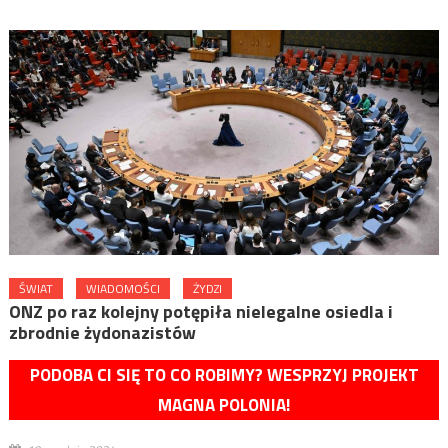
ŚWIAT
WIADOMOŚCI
ŻYDZI
ONZ po raz kolejny potępiła nielegalne osiedla i
zbrodnie żydonazistów
PODOBA CI SIĘ TO CO ROBIMY? WESPRZYJ PROJEKT
MAGNA POLONIA!