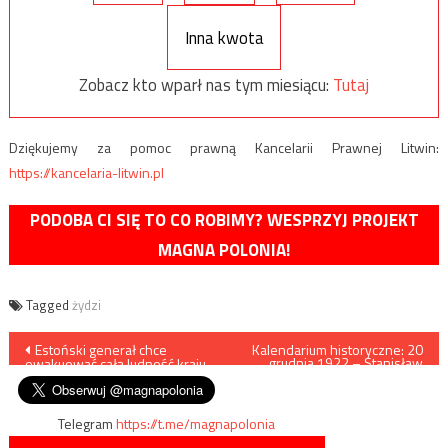
Inna kwota
Zobacz kto wparł nas tym miesiącu:
Tutaj
Dziękujemy za pomoc prawną Kancelarii Prawnej Litwin:
https://kancelaria-litwin.pl
PODOBA CI SIĘ TO CO ROBIMY? WESPRZYJ PROJEKT
MAGNA POLONIA!
Tagged
żydzi
Nawigacja
Estoński generał chce
Kalendarium historyczne: 20
grudnia 1922 – Stanisław
ewakuować całą ludność kraju
Wojciechowski prezydentem
wpisu
RP
Telegram
https://t.me/magnapolonia