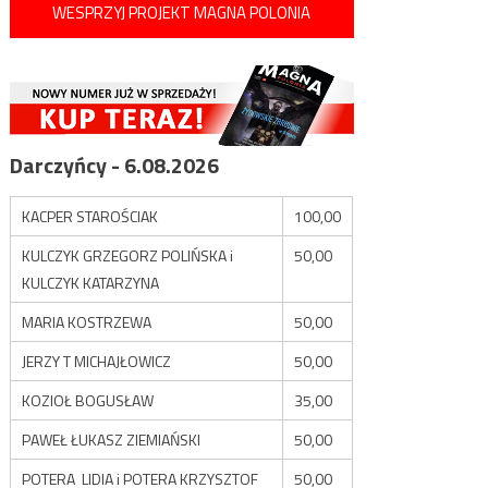
WESPRZYJ PROJEKT MAGNA POLONIA
Darczyńcy - 6.08.2026
KACPER STAROŚCIAK
100,00
KULCZYK GRZEGORZ POLIŃSKA i
50,00
KULCZYK KATARZYNA
MARIA KOSTRZEWA
50,00
JERZY T MICHAJŁOWICZ
50,00
KOZIOŁ BOGUSŁAW
35,00
PAWEŁ ŁUKASZ ZIEMIAŃSKI
50,00
POTERA LIDIA i POTERA KRZYSZTOF
50,00