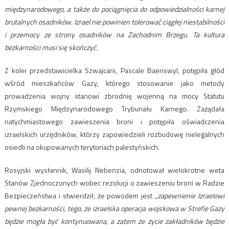
międzynarodowego, a także do pociągnięcia do odpowiedzialności karnej
brutalnych osadników.
Izrael nie powinien tolerować ciągłej niestabilności
i przemocy ze strony osadników na Zachodnim Brzegu. Ta kultura
bezkarności musi się skończyć.
Z kolei przedstawicielka Szwajcarii, Pascale Baeriswyl, potępiła głód
wśród mieszkańców Gazy, którego stosowanie jako metody
prowadzenia wojny stanowi zbrodnię wojenną na mocy Statutu
Rzymskiego Międzynarodowego Trybunału Karnego. Zażądała
natychmiastowego zawieszenia broni i potępiła oświadczenia
izraelskich urzędników, którzy zapowiedzieli rozbudowę nielegalnych
osiedli na okupowanych terytoriach palestyńskich.
Rosyjski wysłannik, Wasilij Nebenzia, odnotował wielokrotne weta
Stanów Zjednoczonych wobec rezolucji o zawieszeniu broni w Radzie
Bezpieczeństwa i stwierdził, że powodem jest
„zapewnienie Izraelowi
pewnej bezkarności, tego, że izraelska operacja wojskowa w Strefie Gazy
będzie mogła być kontynuowana, a zatem że życie zakładników będzie