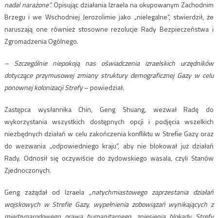
nadal narażone”.
Opisując działania Izraela na okupowanym Zachodnim
Brzegu i we Wschodniej Jerozolimie jako „nielegalne”, stwierdził, że
naruszają one również stosowne rezolucje Rady Bezpieczeństwa i
Zgromadzenia Ogólnego.
– Szczególnie niepokoją nas oświadczenia izraelskich urzędników
dotyczące przymusowej zmiany struktury demograficznej Gazy w celu
ponownej kolonizacji Strefy
– powiedział.
Zastępca wysłannika Chin, Geng Shuang, wezwał Radę do
wykorzystania wszystkich dostępnych opcji i podjęcia wszelkich
niezbędnych działań w celu zakończenia konfliktu w Strefie Gazy oraz
do wezwania „odpowiedniego kraju”, aby nie blokował już działań
Rady. Odnosił się oczywiście do żydowskiego wasala, czyli Stanów
Zjednoczonych.
Geng zażądał od Izraela
„natychmiastowego zaprzestania działań
wojskowych w Strefie Gazy, wypełnienia zobowiązań wynikających z
międzynarodowego prawa humanitarnego, zniesienia blokady Strefy