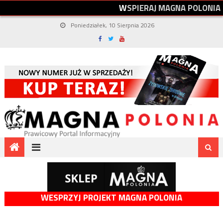
W
S
P
I
E
R
A
J
M
A
G
N
A
P
O
L
O
N
I
A
Poniedziałek, 10 Sierpnia 2026
WESPRZYJ PROJEKT MAGNA POLONIA