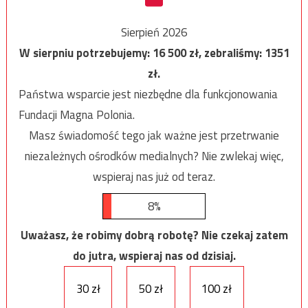
Sierpień 2026
W sierpniu potrzebujemy:
16 500
zł, zebraliśmy:
1351
zł.
Państwa wsparcie jest niezbędne dla funkcjonowania
Fundacji Magna Polonia.
Masz świadomość tego jak ważne jest przetrwanie
niezależnych ośrodków medialnych? Nie zwlekaj więc,
wspieraj nas już od teraz.
8%
Uważasz, że robimy dobrą robotę? Nie czekaj zatem
do jutra, wspieraj nas od dzisiaj.
30 zł
50 zł
100 zł