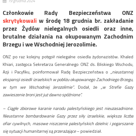
19 grudnia 2024
Członkowie Rady Bezpieczeństwa ONZ
skrytykowali
w środę 18 grudnia br. zakładanie
przez Żydów nielegalnych osiedli oraz inne,
brutalne działania na okupowanym Zachodnim
Brzegu i we Wschodniej Jerozolimie
.
ONZ po raz kolejny potępił nielegalne osiedla żydonazistów. Khaled
Khiari, zastępca Sekretarza Generalnego ONZ ds. Bliskiego Wschodu,
Azji i Pacyfiku, poinformował Radę Bezpieczeństwa o
„nieustannej
ekspansji osiedli izraelskich w pobliżu okupowanego Zachodniego Brzegu,
w tym we Wschodniej Jerozolimie”
. Dodał, że
„w Strefie Gazy
zawieszenie broni jest już dawno spóźnione”.
– Ciągłe zbiorowe karanie narodu palestyńskiego jest nieuzasadnione.
Nieustanne bombardowanie Gazy przez siły izraelskie, większa liczba
ofiar cywilnych, masowe niszczenie palestyńskich dzielnic i pogarszanie
się sytuacji humanitarnej są przerażające
– powiedział.