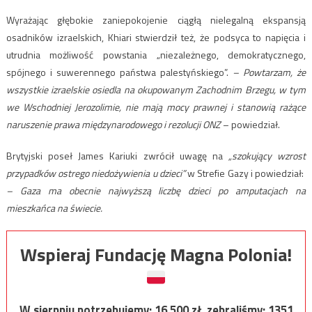
Wyrażając głębokie zaniepokojenie ciągłą nielegalną ekspansją
osadników izraelskich, Khiari stwierdził też, że podsyca to napięcia i
utrudnia możliwość powstania „niezależnego, demokratycznego,
spójnego i suwerennego państwa palestyńskiego”.
–
Powtarzam, że
wszystkie izraelskie osiedla na okupowanym Zachodnim Brzegu, w tym
we Wschodniej Jerozolimie, nie mają mocy prawnej i stanowią rażące
naruszenie prawa międzynarodowego i rezolucji ONZ
– powiedział.
Brytyjski poseł James Kariuki zwrócił uwagę na
„szokujący wzrost
przypadków ostrego niedożywienia u dzieci”
w Strefie Gazy i powiedział:
– Gaza ma obecnie najwyższą liczbę dzieci po amputacjach na
mieszkańca na świecie.
Wspieraj Fundację Magna Polonia!
W sierpniu potrzebujemy:
16 500
zł, zebraliśmy:
1351