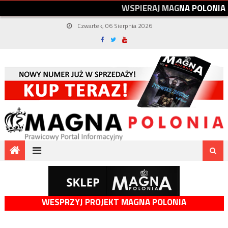
W
S
P
I
E
R
A
J
M
A
G
N
A
P
O
L
O
N
I
A
Czwartek, 06 Sierpnia 2026
WESPRZYJ PROJEKT MAGNA POLONIA