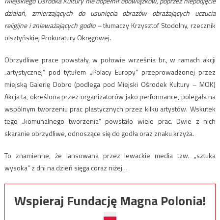
Miejskiego Ośrodka Kultury nie dopełnił obowiązków, poprzez niepodjęcie
działań, zmierzających do usunięcia obrazów obrażających uczucia
religijne i znieważających godło –
tłumaczy Krzysztof Stodolny, rzecznik
olsztyńskiej Prokuratury Okręgowej.
Obrzydliwe prace powstały, w połowie września br., w ramach akcji
„artystycznej” pod tytułem „Polacy Europy” przeprowadzonej przez
miejską Galerię Dobro (podlega pod Miejski Ośrodek Kultury – MOK)
Akcja ta, określona przez organizatorów jako performance, polegała na
wspólnym tworzeniu prac plastycznych przez kilku artystów. Wskutek
tego „komunalnego tworzenia” powstało wiele prac. Dwie z nich
skaranie obrzydliwe, odnoszące się do godła oraz znaku krzyża.
To znamienne, że lansowana przez lewackie media tzw. „sztuka
wysoka” z dni na dzień sięga coraz niżej…
Wspieraj Fundację Magna Polonia!