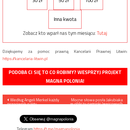
30 zł
50 zł
100 zł
Inna kwota
Zobacz kto wparł nas tym miesiącu:
Tutaj
Dziękujemy za pomoc prawną Kancelarii Prawnej Litwin:
https://kancelaria-litwin.pl
PODOBA CI SIĘ TO CO ROBIMY? WESPRZYJ PROJEKT
MAGNA POLONIA!
Nawigacja
Według Angeli Merkel każdy
Mocne słowa posła Jakubiaka
w obliczu nagonki lewicowych
przeciwnik paktu
mediów na PIS i jego osobę
wpisu
migracyjnego ONZ jest
nacjonalistą
Telegram
https://t.me/magnapolonia