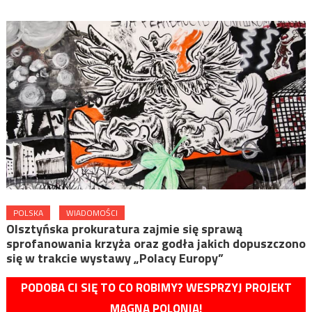
POLSKA
WIADOMOŚCI
Olsztyńska prokuratura zajmie się sprawą
sprofanowania krzyża oraz godła jakich dopuszczono
się w trakcie wystawy „Polacy Europy”
PODOBA CI SIĘ TO CO ROBIMY? WESPRZYJ PROJEKT
MAGNA POLONIA!