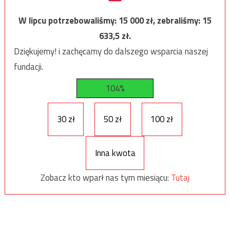
W lipcu potrzebowaliśmy:
15 000
zł, zebraliśmy:
15
633,5
zł.
Dziękujemy! i zachęcamy do dalszego wsparcia naszej
fundacji.
104%
30 zł
50 zł
100 zł
Inna kwota
Zobacz kto wparł nas tym miesiącu:
Tutaj