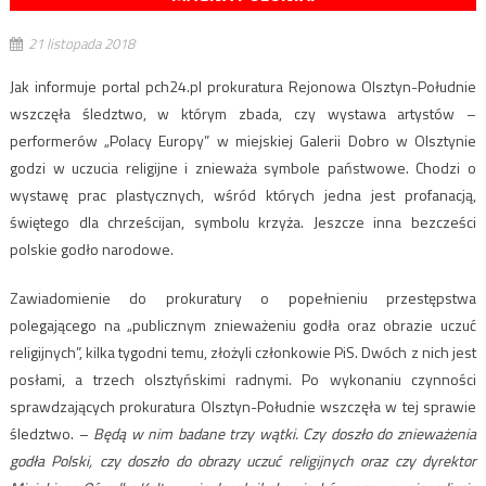
21 listopada 2018
Jak informuje portal pch24.pl prokuratura Rejonowa Olsztyn-Południe
wszczęła śledztwo, w którym zbada, czy wystawa artystów –
performerów „Polacy Europy” w miejskiej Galerii Dobro w Olsztynie
godzi w uczucia religijne i znieważa symbole państwowe. Chodzi o
wystawę prac plastycznych, wśród których jedna jest profanacją,
świętego dla chrześcijan, symbolu krzyża. Jeszcze inna bezcześci
polskie godło narodowe.
Zawiadomienie do prokuratury o popełnieniu przestępstwa
polegającego na „publicznym znieważeniu godła oraz obrazie uczuć
religijnych”, kilka tygodni temu, złożyli członkowie PiS. Dwóch z nich jest
posłami, a trzech olsztyńskimi radnymi. Po wykonaniu czynności
sprawdzających prokuratura Olsztyn-Południe wszczęła w tej sprawie
śledztwo. –
Będą w nim badane trzy wątki. Czy doszło do znieważenia
godła Polski, czy doszło do obrazy uczuć religijnych oraz czy dyrektor