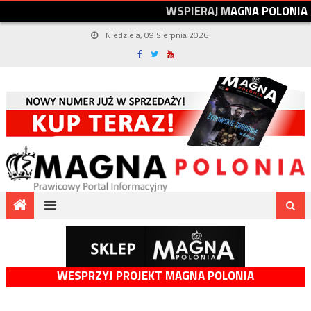
W
S
P
I
E
R
A
J
M
A
G
N
A
P
O
L
O
N
I
A
Niedziela, 09 Sierpnia 2026
WESPRZYJ PROJEKT MAGNA POLONIA