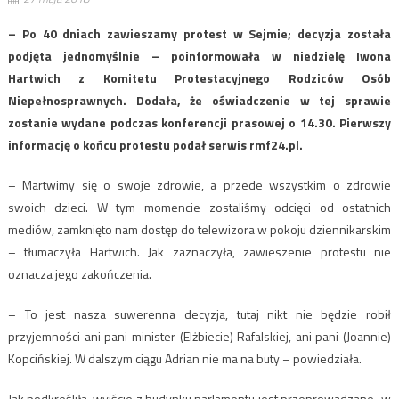
– Po 40 dniach zawieszamy protest w Sejmie; decyzja została
podjęta jednomyślnie – poinformowała w niedzielę Iwona
Hartwich z Komitetu Protestacyjnego Rodziców Osób
Niepełnosprawnych. Dodała, że oświadczenie w tej sprawie
zostanie wydane podczas konferencji prasowej o 14.30. Pierwszy
informację o końcu protestu podał serwis rmf24.pl.
– Martwimy się o swoje zdrowie, a przede wszystkim o zdrowie
swoich dzieci. W tym momencie zostaliśmy odcięci od ostatnich
mediów, zamknięto nam dostęp do telewizora w pokoju dziennikarskim
– tłumaczyła Hartwich. Jak zaznaczyła, zawieszenie protestu nie
oznacza jego zakończenia.
– To jest nasza suwerenna decyzja, tutaj nikt nie będzie robił
przyjemności ani pani minister (Elżbiecie) Rafalskiej, ani pani (Joannie)
Kopcińskiej. W dalszym ciągu Adrian nie ma na buty – powiedziała.
Jak podkreśliła, wyjście z budynku parlamentu jest przeprowadzane „w