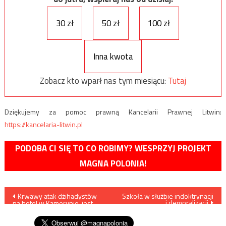
30 zł
50 zł
100 zł
Inna kwota
Zobacz kto wparł nas tym miesiącu:
Tutaj
Dziękujemy za pomoc prawną Kancelarii Prawnej Litwin:
https://kancelaria-litwin.pl
PODOBA CI SIĘ TO CO ROBIMY? WESPRZYJ PROJEKT
MAGNA POLONIA!
Nawigacja
Krwawy atak dżihadystów
Szkoła w służbie indoktrynacji
i demoralizacji
na hotel w Kamerunie, jest
wpisu
wiele ofiar