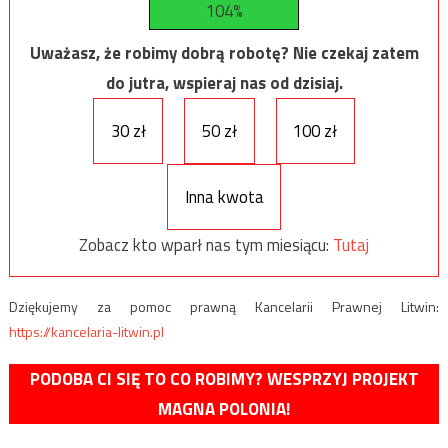
104%
Uważasz, że robimy dobrą robotę? Nie czekaj zatem
do jutra, wspieraj nas od dzisiaj.
30 zł
50 zł
100 zł
Inna kwota
Zobacz kto wparł nas tym miesiącu:
Tutaj
Dziękujemy za pomoc prawną Kancelarii Prawnej Litwin:
https://kancelaria-litwin.pl
PODOBA CI SIĘ TO CO ROBIMY? WESPRZYJ PROJEKT
MAGNA POLONIA!