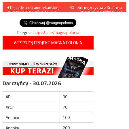
Nawigacja
Pojazdy armii amerykańskiej
80-letni mężczyzna z Kraśnika
posiadał w swoim domu
zderzyły się na autostradzie
prawdziwy arsenał
wpisu
A2
Telegram
https://t.me/magnapolonia
WESPRZYJ PROJEKT MAGNA POLONIA
Darczyńcy - 30.07.2026
AP
30
Artur
70
Anonim
100
Anonim
200