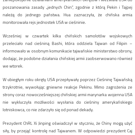
poszanowania zasady „jednych Chin”, zgodnie z którą Pekin i Tajpej
należą do jednego państwa. Hua zaznaczyła, że chińska armia
monitorowała rejs jednostek USA w cieśninie.
Wcześniej w czwartek kilka chińskich samolotów wojskowych
przeleciało nad cieśniną Bashi, która oddziela Tajwan od Filipin –
informowało w osobnym komunikacie tajwańskie ministerstwo obrony,
dodając, że podobne działania chińskiej armii zaobserwowano również
we wtorek.
W ubiegłym roku okręty USA przepływały poprzez Cieśninę Tajwańską
trzykrotnie, wywołując gniewne reakcje Pekinu. Mimo zagrożenia ze
strony coraz nowocześniejszej chińskiej armii marynarka wojenna USA
nie wykluczyła możliwości wysłania do cieśniny amerykańskiego
lotniskowca, co nie zdarzyło się od ponad dekady.
Prezydent ChRL Xi Jinping oświadczył w styczniu, że Chiny mogą użyć
siły, by przejąć kontrolę nad Tajwanem. W odpowiedzi prezydent Caj