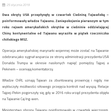
25 stycznia 2019
Dwa okręty USA przepłynęły w czwartek Cieśniną Tajwańską –
poinformowały władze Tajwanu. Zaniepokojenie pierwszym w tym
roku rejsem amerykańskich okrętów w cieśninie oddzielającej
Chiny kontynentalne od Tajwanu wyraziła w piątek rzeczniczka
chińskiego MSZ.
Operacja amerykańskiej marynarki wojennej może zostać na Tajwanie
odebrana jako sygnał wsparcia ze strony administracji prezydenta USA
Donalda Trumpa w okresie nasilonych napięć pomiędzy Tajpej a
Pekinem – oceniają komentatorzy.
Władze ChRL uznają Tajwan za zbuntowaną prowincję i nigdy nie
wykluczyły możliwości siłowego przejęcia kontroli nad wyspą. Relacje
Tajpej-Pekin pogorszyły się, gdy w 2016 roku urząd prezydenta objęła
na Tajwanie Caj Ing-wen.
Ministerstwo obrony Tajwanu poinformowało w czwartek wieczorem,