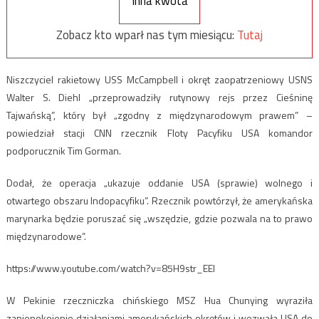
Inna kwota
Zobacz kto wparł nas tym miesiącu:
Tutaj
Niszczyciel rakietowy USS McCampbell i okręt zaopatrzeniowy USNS
Walter S. Diehl „przeprowadziły rutynowy rejs przez Cieśninę
Tajwańską”, który był „zgodny z międzynarodowym prawem” –
powiedział stacji CNN rzecznik Floty Pacyfiku USA komandor
podporucznik Tim Gorman.
Dodał, że operacja „ukazuje oddanie USA (sprawie) wolnego i
otwartego obszaru Indopacyfiku”. Rzecznik powtórzył, że amerykańska
marynarka będzie poruszać się „wszędzie, gdzie pozwala na to prawo
międzynarodowe”.
https://www.youtube.com/watch?v=85H9str_EEI
W Pekinie rzeczniczka chińskiego MSZ Hua Chunying wyraziła
zaniepokojenie działaniami amerykańskich okrętów i wezwała USA do