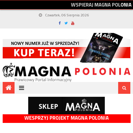
W
S
P
I
E
R
A
J
M
A
G
N
A
P
O
L
O
N
I
A
Czwartek, 06 Sierpnia 2026
WESPRZYJ PROJEKT MAGNA POLONIA