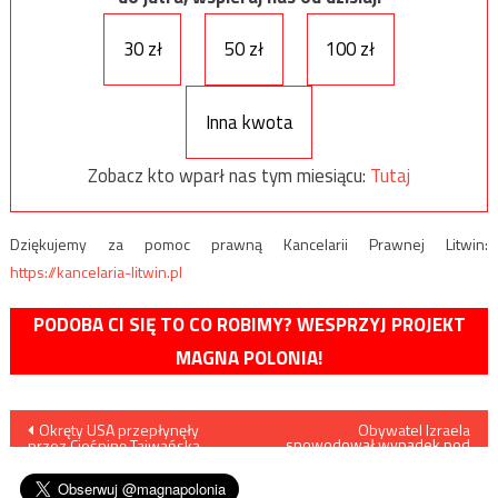
30 zł
50 zł
100 zł
Inna kwota
Zobacz kto wparł nas tym miesiącu:
Tutaj
Dziękujemy za pomoc prawną Kancelarii Prawnej Litwin:
https://kancelaria-litwin.pl
PODOBA CI SIĘ TO CO ROBIMY? WESPRZYJ PROJEKT
MAGNA POLONIA!
Nawigacja
Okręty USA przepłynęły
Obywatel Izraela
spowodował wypadek pod
przez Cieśninę Tajwańską,
Rzeszowem i… został
wpisu
wywołując niepokój w Pekinie
wypuszczony po interwencji
rabina