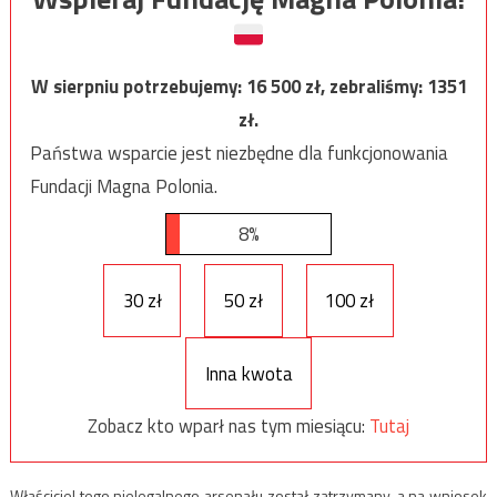
W sierpniu potrzebujemy:
16 500
zł, zebraliśmy:
1351
zł.
Państwa wsparcie jest niezbędne dla funkcjonowania
Fundacji Magna Polonia.
8%
30 zł
50 zł
100 zł
Inna kwota
Zobacz kto wparł nas tym miesiącu:
Tutaj
Właściciel tego nielegalnego arsenału został zatrzymany, a na wniosek