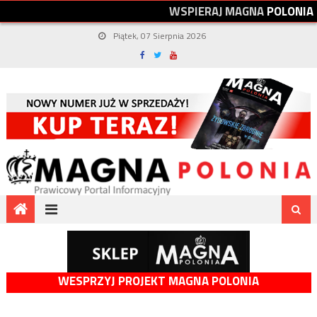
W
S
P
I
E
R
A
J
M
A
G
N
A
P
O
L
O
N
I
A
Piątek, 07 Sierpnia 2026
WESPRZYJ PROJEKT MAGNA POLONIA