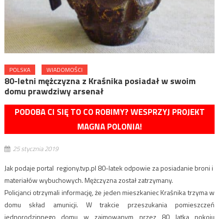
POLSKA
WIADOMOŚCI
80-letni mężczyzna z Kraśnika posiadał w swoim
domu prawdziwy arsenał
PODOBA CI SIĘ TO CO ROBIMY? WESPRZYJ PROJEKT
MAGNA POLONIA!
25 stycznia 2019
Jak podaje portal regiony.tvp.pl 80-latek odpowie za posiadanie broni i
materiałów wybuchowych. Mężczyzna został zatrzymany.
Policjanci otrzymali informację, że jeden mieszkaniec Kraśnika trzyma w
domu skład amunicji. W trakcie przeszukania pomieszczeń
jednorodzinnego domu w zajmowanym przez 80 latka pokoju