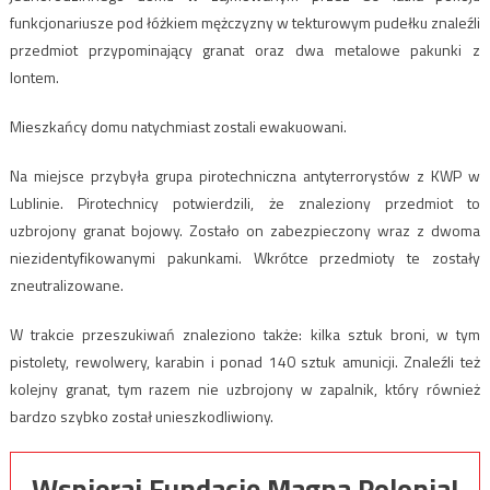
funkcjonariusze pod łóżkiem mężczyzny w tekturowym pudełku znaleźli
przedmiot przypominający granat oraz dwa metalowe pakunki z
lontem.
Mieszkańcy domu natychmiast zostali ewakuowani.
Na miejsce przybyła grupa pirotechniczna antyterrorystów z KWP w
Lublinie. Pirotechnicy potwierdzili, że znaleziony przedmiot to
uzbrojony granat bojowy. Zostało on zabezpieczony wraz z dwoma
niezidentyfikowanymi pakunkami. Wkrótce przedmioty te zostały
zneutralizowane.
W trakcie przeszukiwań znaleziono także: kilka sztuk broni, w tym
pistolety, rewolwery, karabin i ponad 140 sztuk amunicji. Znaleźli też
kolejny granat, tym razem nie uzbrojony w zapalnik, który również
bardzo szybko został unieszkodliwiony.
Wspieraj Fundację Magna Polonia!