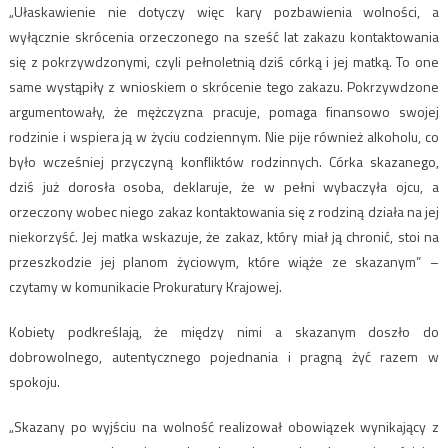
„Ułaskawienie nie dotyczy więc kary pozbawienia wolności, a
wyłącznie skrócenia orzeczonego na sześć lat zakazu kontaktowania
się z pokrzywdzonymi, czyli pełnoletnią dziś córką i jej matką. To one
same wystąpiły z wnioskiem o skrócenie tego zakazu. Pokrzywdzone
argumentowały, że mężczyzna pracuje, pomaga finansowo swojej
rodzinie i wspiera ją w życiu codziennym. Nie pije również alkoholu, co
było wcześniej przyczyną konfliktów rodzinnych. Córka skazanego,
dziś już dorosła osoba, deklaruje, że w pełni wybaczyła ojcu, a
orzeczony wobec niego zakaz kontaktowania się z rodziną działa na jej
niekorzyść. Jej matka wskazuje, że zakaz, który miał ją chronić, stoi na
przeszkodzie jej planom życiowym, które wiąże ze skazanym” –
czytamy w komunikacie Prokuratury Krajowej.
Kobiety podkreślają, że między nimi a skazanym doszło do
dobrowolnego, autentycznego pojednania i pragną żyć razem w
spokoju.
„Skazany po wyjściu na wolność realizował obowiązek wynikający z