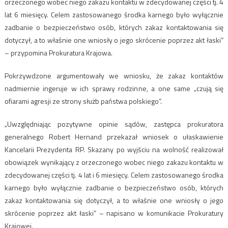
orzeczonego wobec niego zakazu kontaktu w zdecydowanej części tj. 4
lat 6 miesięcy. Celem zastosowanego środka karnego było wyłącznie
zadbanie o bezpieczeństwo osób, których zakaz kontaktowania się
dotyczył, a to właśnie one wniosły o jego skrócenie poprzez akt łaski”
– przypomina Prokuratura Krajowa.
Pokrzywdzone argumentowały we wniosku, że zakaz kontaktów
nadmiernie ingeruje w ich sprawy rodzinne, a one same „czują się
ofiarami agresji ze strony służb państwa polskiego”.
„Uwzględniając pozytywne opinie sądów, zastępca prokuratora
generalnego Robert Hernand przekazał wniosek o ułaskawienie
Kancelarii Prezydenta RP. Skazany po wyjściu na wolność realizował
obowiązek wynikający z orzeczonego wobec niego zakazu kontaktu w
zdecydowanej części tj. 4 lat i 6 miesięcy. Celem zastosowanego środka
karnego było wyłącznie zadbanie o bezpieczeństwo osób, których
zakaz kontaktowania się dotyczył, a to właśnie one wniosły o jego
skrócenie poprzez akt łaski” – napisano w komunikacie Prokuratury
Krajowej.