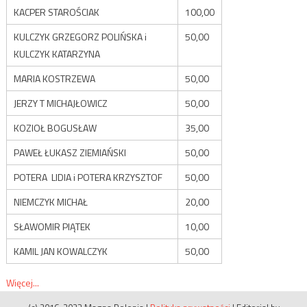
KACPER STAROŚCIAK
100,00
KULCZYK GRZEGORZ POLIŃSKA i
50,00
KULCZYK KATARZYNA
MARIA KOSTRZEWA
50,00
JERZY T MICHAJŁOWICZ
50,00
KOZIOŁ BOGUSŁAW
35,00
PAWEŁ ŁUKASZ ZIEMIAŃSKI
50,00
POTERA LIDIA i POTERA KRZYSZTOF
50,00
NIEMCZYK MICHAŁ
20,00
SŁAWOMIR PIĄTEK
10,00
KAMIL JAN KOWALCZYK
50,00
Więcej...