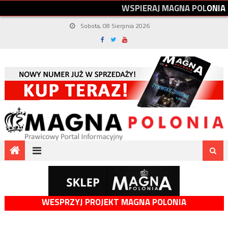
W
S
P
I
E
R
A
J
M
A
G
N
A
P
O
L
O
N
I
A
Sobota, 08 Sierpnia 2026
WESPRZYJ PROJEKT MAGNA POLONIA