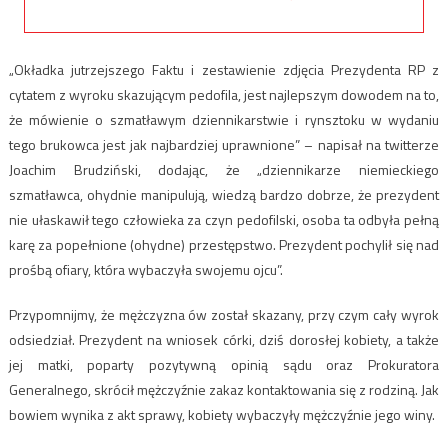
„Okładka jutrzejszego Faktu i zestawienie zdjęcia Prezydenta RP z
cytatem z wyroku skazującym pedofila, jest najlepszym dowodem na to,
że mówienie o szmatławym dziennikarstwie i rynsztoku w wydaniu
tego brukowca jest jak najbardziej uprawnione” – napisał na twitterze
Joachim Brudziński, dodając, że „dziennikarze niemieckiego
szmatławca, ohydnie manipulują, wiedzą bardzo dobrze, że prezydent
nie ułaskawił tego człowieka za czyn pedofilski, osoba ta odbyła pełną
karę za popełnione (ohydne) przestępstwo. Prezydent pochylił się nad
prośbą ofiary, która wybaczyła swojemu ojcu”.
Przypomnijmy, że mężczyzna ów został skazany, przy czym cały wyrok
odsiedział. Prezydent na wniosek córki, dziś dorosłej kobiety, a także
jej matki, poparty pozytywną opinią sądu oraz Prokuratora
Generalnego, skrócił mężczyźnie zakaz kontaktowania się z rodziną. Jak
bowiem wynika z akt sprawy, kobiety wybaczyły mężczyźnie jego winy.