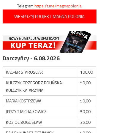
Telegram
https://t.me/magnapolonia
WESPRZYJ PROJEKT MAGNA POLONIA
Darczyńcy - 6.08.2026
KACPER STAROŚCIAK
100,00
KULCZYK GRZEGORZ POLIŃSKA i
50,00
KULCZYK KATARZYNA
MARIA KOSTRZEWA
50,00
JERZY T MICHAJŁOWICZ
50,00
KOZIOŁ BOGUSŁAW
35,00
PAWEŁ ŁUKASZ ZIEMIAŃSKI
50,00