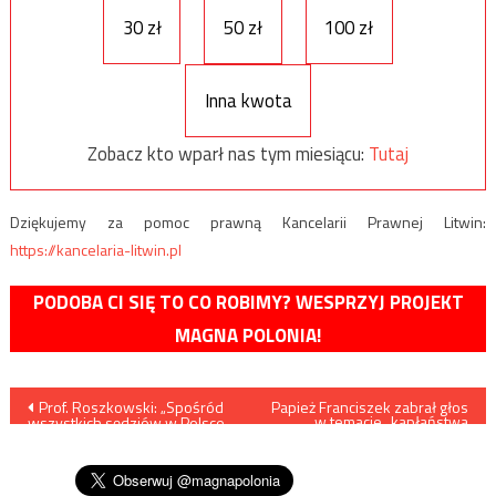
30 zł
50 zł
100 zł
Inna kwota
Zobacz kto wparł nas tym miesiącu:
Tutaj
Dziękujemy za pomoc prawną Kancelarii Prawnej Litwin:
https://kancelaria-litwin.pl
PODOBA CI SIĘ TO CO ROBIMY? WESPRZYJ PROJEKT
MAGNA POLONIA!
Nawigacja
Prof. Roszkowski: „Spośród
Papież Franciszek zabrał głos
w temacie „kapłaństwa
wszystkich sędziów w Polsce
kobiet”
wpisu
wylosowałem sędziego
Żurka”