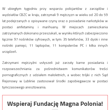
W ubiegłym tygodniu przy wsparciu policjantów z zarządów i
wydziałów CBZC w kraju, zatrzymali 9 mężczyzn w wieku od 20 do 59
lat podejrzanych o opisywane czyny oraz o posiadanie narkotyków w
postaci amfetaminy i marihuany. W miejscach zamieszkania
zatrzymanych dokonano przeszukań, w wyniku których zabezpieczono
łącznie 97 nośników cyfrowych, w tym: 35 telefonów, 33 dyski i inne
nośniki pamięci, 11 laptopów, 11 komputerów PC i kilka innych
urządzeń.
Zatrzymani mężczyźni usłyszeli już zarzuty karne posiadania i
rozpowszechniania za pośrednictwem komunikatorów treści
pornograficznych z udziałem małoletnich, a wobec trójki z nich Sąd
Rejonowy w Lublinie zastosował środki zapobiegawcze w postaci
tymczasowego aresztowania.
Wspieraj Fundację Magna Polonia!