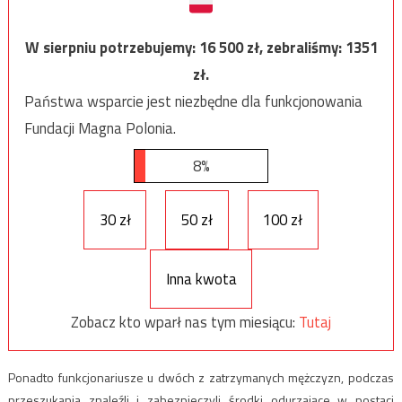
W sierpniu potrzebujemy:
16 500
zł, zebraliśmy:
1351
zł.
Państwa wsparcie jest niezbędne dla funkcjonowania
Fundacji Magna Polonia.
8%
30 zł
50 zł
100 zł
Inna kwota
Zobacz kto wparł nas tym miesiącu:
Tutaj
Ponadto funkcjonariusze u dwóch z zatrzymanych mężczyzn, podczas
przeszukania znaleźli i zabezpieczyli środki odurzające w postaci