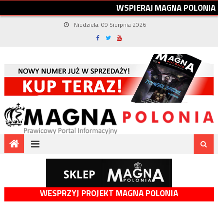
W
S
P
I
E
R
A
J
M
A
G
N
A
P
O
L
O
N
I
A
Niedziela, 09 Sierpnia 2026
WESPRZYJ PROJEKT MAGNA POLONIA