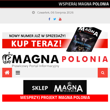
W
S
P
I
E
R
A
J
M
A
G
N
A
P
O
L
O
N
I
A
Czwartek, 06 Sierpnia 2026
WESPRZYJ PROJEKT MAGNA POLONIA