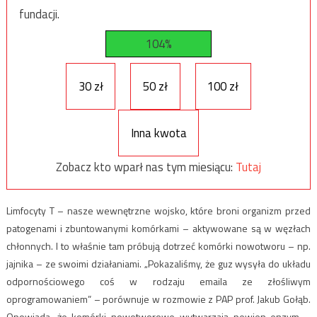
fundacji.
104%
30 zł
50 zł
100 zł
Inna kwota
Zobacz kto wparł nas tym miesiącu:
Tutaj
Limfocyty T – nasze wewnętrzne wojsko, które broni organizm przed
patogenami i zbuntowanymi komórkami – aktywowane są w węzłach
chłonnych. I to właśnie tam próbują dotrzeć komórki nowotworu – np.
jajnika – ze swoimi działaniami. „Pokazaliśmy, że guz wysyła do układu
odpornościowego coś w rodzaju emaila ze złośliwym
oprogramowaniem” – porównuje w rozmowie z PAP prof. Jakub Gołąb.
Opowiada, że komórki nowotworowe wytwarzają pewien enzym –