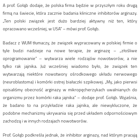
A prof. Gołąb dodaje, że polska firma będzie w przyszłym roku drugą
firmą na świecie, która zacznie badania kliniczne inhibitorów arginazy.
„Ten polski związek jest dużo bardziej aktywny niż ten, który
opracowano wcześniej, w USA” – mówi prof. Gołąb.
Badacz z WUM tłumaczy, że związek wypracowany w polskiej firmie o
tyle budzi nadzieje na nowe terapie, że arginazę – „złośliwe
oprogramowanie” – wytwarza wiele rodzajów nowotworów, a nie
tylko rak jajnika. Już wcześniej wiadomo było, że związek ten
wytwarzają niektóre nowotwory ośrodkowego układu nerwowego
(neuroblastoma) i komórki ostrej białaczki szpikowej. „My, jako pierwsi
opisaliśmy obecność arginazy w mikropęcherzykach uwalnianych do
organizmu przez komórki raka jajnika” – dodaje prof. Gołąb. Wyjaśnia,
że badano to na przykładzie raka jajnika, ale niewykluczone, że
podobne mechanizmy ukrywania się przed układem odpornościowym
zachodzą i w innych rodzajach nowotworów.
Prof. Gołąb podkreśla jednak, że inhibitor arginazy, nad którym pracują