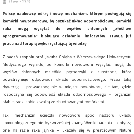
13 lipca 2019
Polscy naukowcy odkryli nowy mechanizm, którym posługują się
komórki nowotworowe, by oszukać układ odpornościowy. Komórki
raka mogą wysyłać do węzłów chłonnych „złośliwe
oprogramowanie” blokujące działanie limfocytów. Trwają już
prace nad terapią wykorzystującą tę wiedzę.
Z badań zespołu prof. Jakuba Gołąba z Warszawskiego Uniwersytetu
Medycznego wynikło, że komórki nowotworu wysyłać mogą do
węzłów chłonnych maleńkie pęcherzyki z substancją, która
powstrzymuje odpowiedź układu odpornościowego. Przez taką
dywersję – prowadzoną nie w miejscu nowotworu, ale tam, gdzie
rozpoczyna się odpowiedź układu odpornościowego – organizm
słabiej radzi sobie z walką ze zbuntowanymi komórkami.
Taki mechanizm ucieczki nowotworu spod nadzoru układu
immunologicznego nie był wcześniej znany. Wyniki badania – dotyczą
one na razie raka jajnika – ukazały się w prestiżowym Nature