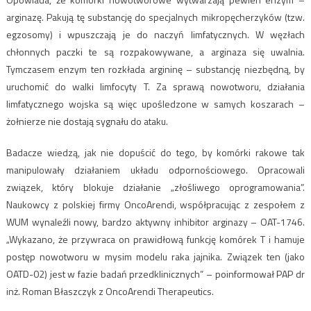
arginazę. Pakują tę substancję do specjalnych mikropęcherzyków (tzw.
egzosomy) i wpuszczają je do naczyń limfatycznych. W węzłach
chłonnych paczki te są rozpakowywane, a arginaza się uwalnia.
Tymczasem enzym ten rozkłada argininę – substancję niezbędną, by
uruchomić do walki limfocyty T. Za sprawą nowotworu, działania
limfatycznego wojska są więc upośledzone w samych koszarach –
żołnierze nie dostają sygnału do ataku.
Badacze wiedzą, jak nie dopuścić do tego, by komórki rakowe tak
manipulowały działaniem układu odpornościowego. Opracowali
związek, który blokuje działanie „złośliwego oprogramowania”.
Naukowcy z polskiej firmy OncoArendi, współpracując z zespołem z
WUM wynaleźli nowy, bardzo aktywny inhibitor arginazy – OAT-1746.
„Wykazano, że przywraca on prawidłową funkcję komórek T i hamuje
postęp nowotworu w mysim modelu raka jajnika. Związek ten (jako
OATD-02) jest w fazie badań przedklinicznych” – poinformował PAP dr
inż. Roman Błaszczyk z OncoArendi Therapeutics.