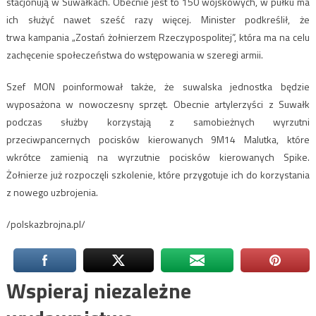
stacjonują w Suwałkach. Obecnie jest to 150 wojskowych, w pułku ma
ich służyć nawet sześć razy więcej. Minister podkreślił, że
trwa kampania „Zostań żołnierzem Rzeczypospolitej”, która ma na celu
zachęcenie społeczeństwa do wstępowania w szeregi armii.
Szef MON poinformował także, że suwalska jednostka będzie
wyposażona w nowoczesny sprzęt. Obecnie artylerzyści z Suwałk
podczas służby korzystają z samobieżnych wyrzutni
przeciwpancernych pocisków kierowanych 9M14 Malutka, które
wkrótce zamienią na wyrzutnie pocisków kierowanych Spike.
Żołnierze już rozpoczęli szkolenie, które przygotuje ich do korzystania
z nowego uzbrojenia.
/polskazbrojna.pl/
Wspieraj niezależne