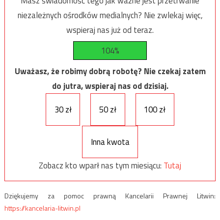
Masz świadomość tego jak ważne jest przetrwanie
niezależnych ośrodków medialnych? Nie zwlekaj więc,
wspieraj nas już od teraz.
104%
Uważasz, że robimy dobrą robotę? Nie czekaj zatem
do jutra, wspieraj nas od dzisiaj.
30 zł
50 zł
100 zł
Inna kwota
Zobacz kto wparł nas tym miesiącu:
Tutaj
Dziękujemy za pomoc prawną Kancelarii Prawnej Litwin:
https://kancelaria-litwin.pl