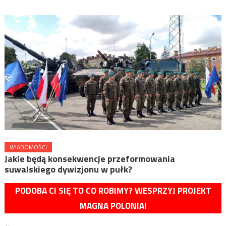
WIADOMOŚCI
Jakie będą konsekwencje przeformowania
suwalskiego dywizjonu w pułk?
PODOBA CI SIĘ TO CO ROBIMY? WESPRZYJ PROJEKT
MAGNA POLONIA!