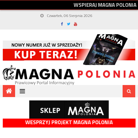
W
S
P
I
E
R
A
J
M
A
G
N
A
P
O
L
O
N
I
A
Czwartek, 06 Sierpnia 2026
WESPRZYJ PROJEKT MAGNA POLONIA