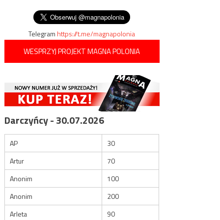
wpisu
„Super Expressu”
Telegram
https://t.me/magnapolonia
WESPRZYJ PROJEKT MAGNA POLONIA
Darczyńcy - 30.07.2026
AP
30
Artur
70
Anonim
100
Anonim
200
Arleta
90