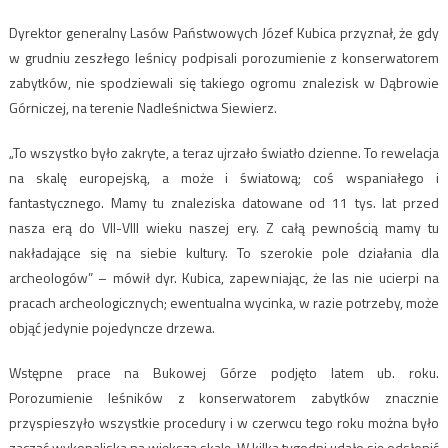
Dyrektor generalny Lasów Państwowych Józef Kubica przyznał, że gdy
w grudniu zeszłego leśnicy podpisali porozumienie z konserwatorem
zabytków, nie spodziewali się takiego ogromu znalezisk w Dąbrowie
Górniczej, na terenie Nadleśnictwa Siewierz.
„To wszystko było zakryte, a teraz ujrzało światło dzienne. To rewelacja
na skalę europejską, a może i światową; coś wspaniałego i
fantastycznego. Mamy tu znaleziska datowane od 11 tys. lat przed
nasza erą do VII-VIII wieku naszej ery. Z całą pewnością mamy tu
nakładające się na siebie kultury. To szerokie pole działania dla
archeologów” – mówił dyr. Kubica, zapewniając, że las nie ucierpi na
pracach archeologicznych; ewentualna wycinka, w razie potrzeby, może
objąć jedynie pojedyncze drzewa.
Wstępne prace na Bukowej Górze podjęto latem ub. roku.
Porozumienie leśników z konserwatorem zabytków znacznie
przyspieszyło wszystkie procedury i w czerwcu tego roku można było
zacząć wykopaliska na większą skalę. W kilka tygodni udało się odsłonić