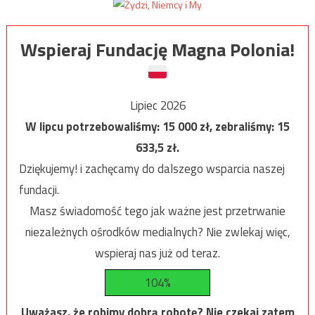
Wspieraj Fundację Magna Polonia!
Lipiec 2026
W lipcu potrzebowaliśmy:
15 000
zł, zebraliśmy:
15
633,5
zł.
Dziękujemy! i zachęcamy do dalszego wsparcia naszej
fundacji.
Masz świadomość tego jak ważne jest przetrwanie
niezależnych ośrodków medialnych? Nie zwlekaj więc,
wspieraj nas już od teraz.
104%
Uważasz, że robimy dobrą robotę? Nie czekaj zatem