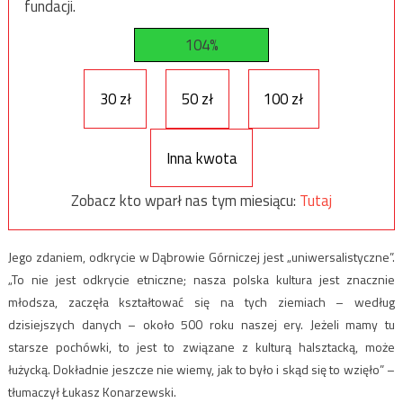
fundacji.
104%
30 zł
50 zł
100 zł
Inna kwota
Zobacz kto wparł nas tym miesiącu:
Tutaj
Jego zdaniem, odkrycie w Dąbrowie Górniczej jest „uniwersalistyczne”.
„To nie jest odkrycie etniczne; nasza polska kultura jest znacznie
młodsza, zaczęła kształtować się na tych ziemiach – według
dzisiejszych danych – około 500 roku naszej ery. Jeżeli mamy tu
starsze pochówki, to jest to związane z kulturą halsztacką, może
łużycką. Dokładnie jeszcze nie wiemy, jak to było i skąd się to wzięło” –
tłumaczył Łukasz Konarzewski.