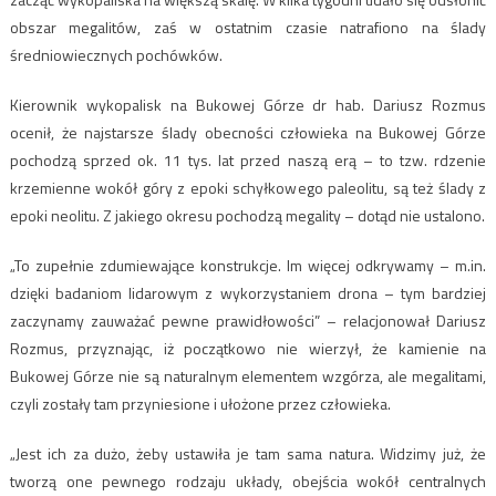
obszar megalitów, zaś w ostatnim czasie natrafiono na ślady
średniowiecznych pochówków.
Kierownik wykopalisk na Bukowej Górze dr hab. Dariusz Rozmus
ocenił, że najstarsze ślady obecności człowieka na Bukowej Górze
pochodzą sprzed ok. 11 tys. lat przed naszą erą – to tzw. rdzenie
krzemienne wokół góry z epoki schyłkowego paleolitu, są też ślady z
epoki neolitu. Z jakiego okresu pochodzą megality – dotąd nie ustalono.
„To zupełnie zdumiewające konstrukcje. Im więcej odkrywamy – m.in.
dzięki badaniom lidarowym z wykorzystaniem drona – tym bardziej
zaczynamy zauważać pewne prawidłowości” – relacjonował Dariusz
Rozmus, przyznając, iż początkowo nie wierzył, że kamienie na
Bukowej Górze nie są naturalnym elementem wzgórza, ale megalitami,
czyli zostały tam przyniesione i ułożone przez człowieka.
„Jest ich za dużo, żeby ustawiła je tam sama natura. Widzimy już, że
tworzą one pewnego rodzaju układy, obejścia wokół centralnych