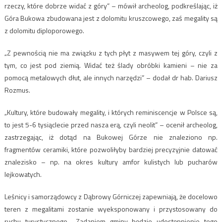
rzeczy, które dobrze widać z góry” – mówił archeolog, podkreślając, iż
Góra Bukowa zbudowana jest z dolomitu kruszcowego, zaś megality są
z dolomitu diploporowego.
„Z pewnością nie ma związku z tych płyt z masywem tej góry, czyli z
tym, co jest pod ziemią. Widać też ślady obróbki kamieni – nie za
pomocą metalowych dłut, ale innych narzędzi” – dodał dr hab. Dariusz
Rozmus.
„Kultury, które budowały megality, i których reminiscencje w Polsce są,
to jest 5-6 tysiąclecie przed nasza erą, czyli neolit” – ocenił archeolog,
zastrzegając, iż dotąd na Bukowej Górze nie znaleziono np.
fragmentów ceramiki, które pozwoliłyby bardziej precyzyjnie datować
znalezisko – np. na okres kultury amfor kulistych lub pucharów
lejkowatych.
Leśnicy i samorządowcy z Dąbrowy Górniczej zapewniają, że docelowo
teren z megalitami zostanie wyeksponowany i przystosowany do
ruchu turystycznego. „Zadaniem gminy będzie udostępnienie tego