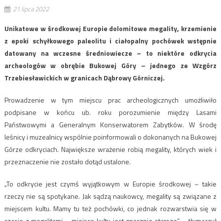
21 lipca 2022
Unikatowe w środkowej Europie dolomitowe megality, krzemienie
z epoki schyłkowego paleolitu i ciałopalny pochówek wstępnie
datowany na wczesne średniowiecze – to niektóre odkrycia
archeologów w obrębie Bukowej Góry – jednego ze Wzgórz
Trzebiesławickich w granicach Dąbrowy Górniczej.
Prowadzenie w tym miejscu prac archeologicznych umożliwiło
podpisane w końcu ub. roku porozumienie między Lasami
Państwowymi a Generalnym Konserwatorem Zabytków. W środę
leśnicy i muzealnicy wspólnie poinformowali o dokonanych na Bukowej
Górze odkryciach. Największe wrażenie robią megality, których wiek i
przeznaczenie nie zostało dotąd ustalone.
„To odkrycie jest czymś wyjątkowym w Europie środkowej – takie
rzeczy nie są spotykane. Jak sądzą naukowcy, megality są związane z
miejscem kultu. Mamy tu też pochówki, co jednak rozwarstwia się w
czasie z megalitami – miejsce kultu jest znacznie starsze” – tłumaczył