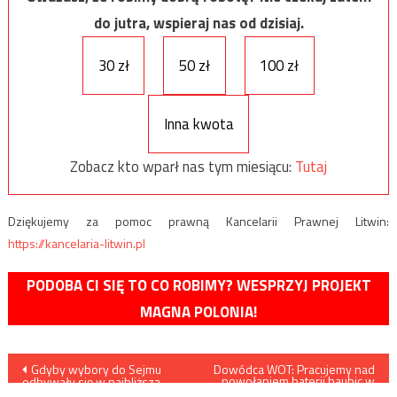
do jutra, wspieraj nas od dzisiaj.
30 zł
50 zł
100 zł
Inna kwota
Zobacz kto wparł nas tym miesiącu:
Tutaj
Dziękujemy za pomoc prawną Kancelarii Prawnej Litwin:
https://kancelaria-litwin.pl
PODOBA CI SIĘ TO CO ROBIMY? WESPRZYJ PROJEKT
MAGNA POLONIA!
Nawigacja
Gdyby wybory do Sejmu
Dowódca WOT: Pracujemy nad
powołaniem baterii haubic w
odbywały się w najbliższą
brygadach
niedzielę… – nowy sondaż dla