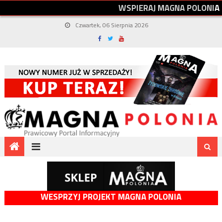
W
S
P
I
E
R
A
J
M
A
G
N
A
P
O
L
O
N
I
A
Czwartek, 06 Sierpnia 2026
WESPRZYJ PROJEKT MAGNA POLONIA