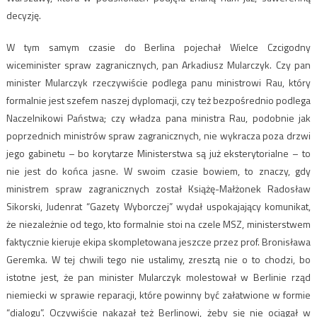
decyzję.
W tym samym czasie do Berlina pojechał Wielce Czcigodny
wiceminister spraw zagranicznych, pan Arkadiusz Mularczyk. Czy pan
minister Mularczyk rzeczywiście podlega panu ministrowi Rau, który
formalnie jest szefem naszej dyplomacji, czy też bezpośrednio podlega
Naczelnikowi Państwa; czy władza pana ministra Rau, podobnie jak
poprzednich ministrów spraw zagranicznych, nie wykracza poza drzwi
jego gabinetu – bo korytarze Ministerstwa są już eksterytorialne – to
nie jest do końca jasne. W swoim czasie bowiem, to znaczy, gdy
ministrem spraw zagranicznych został Książę-Małżonek Radosław
Sikorski, Judenrat “Gazety Wyborczej” wydał uspokajający komunikat,
że niezależnie od tego, kto formalnie stoi na czele MSZ, ministerstwem
faktycznie kieruje ekipa skompletowana jeszcze przez prof. Bronisława
Geremka. W tej chwili tego nie ustalimy, zresztą nie o to chodzi, bo
istotne jest, że pan minister Mularczyk molestował w Berlinie rząd
niemiecki w sprawie reparacji, które powinny być załatwione w formie
“dialogu”. Oczywiście nakazał też Berlinowi, żeby się nie ociągał w