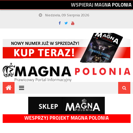
W
S
P
I
E
R
A
J
M
A
G
N
A
P
O
L
O
N
I
A
Niedziela, 09 Sierpnia 2026
WESPRZYJ PROJEKT MAGNA POLONIA