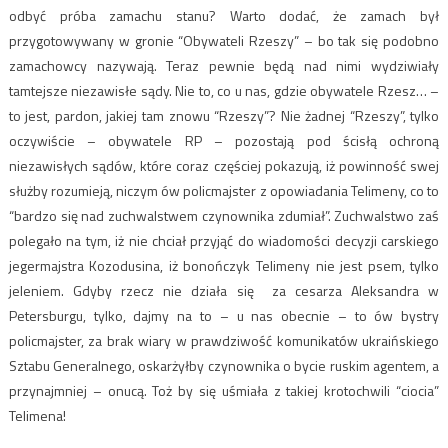
odbyć próba zamachu stanu? Warto dodać, że zamach był
przygotowywany w gronie “Obywateli Rzeszy” – bo tak się podobno
zamachowcy nazywają. Teraz pewnie będą nad nimi wydziwiały
tamtejsze niezawisłe sądy. Nie to, co u nas, gdzie obywatele Rzesz… –
to jest, pardon, jakiej tam znowu “Rzeszy”? Nie żadnej “Rzeszy”, tylko
oczywiście – obywatele RP – pozostają pod ścisłą ochroną
niezawisłych sądów, które coraz częściej pokazują, iż powinność swej
służby rozumieją, niczym ów policmajster z opowiadania Telimeny, co to
“bardzo się nad zuchwalstwem czynownika zdumiał”. Zuchwalstwo zaś
polegało na tym, iż nie chciał przyjąć do wiadomości decyzji carskiego
jegermajstra Kozodusina, iż bonończyk Telimeny nie jest psem, tylko
jeleniem. Gdyby rzecz nie działa się za cesarza Aleksandra w
Petersburgu, tylko, dajmy na to – u nas obecnie – to ów bystry
policmajster, za brak wiary w prawdziwość komunikatów ukraińskiego
Sztabu Generalnego, oskarżyłby czynownika o bycie ruskim agentem, a
przynajmniej – onucą. Toż by się uśmiała z takiej krotochwili “ciocia”
Telimena!