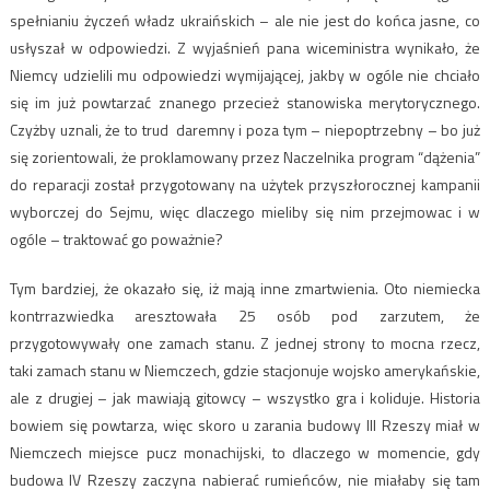
spełnianiu życzeń władz ukraińskich – ale nie jest do końca jasne, co
usłyszał w odpowiedzi. Z wyjaśnień pana wiceministra wynikało, że
Niemcy udzielili mu odpowiedzi wymijającej, jakby w ogóle nie chciało
się im już powtarzać znanego przecież stanowiska merytorycznego.
Czyżby uznali, że to trud daremny i poza tym – niepoptrzebny – bo już
się zorientowali, że proklamowany przez Naczelnika program “dążenia”
do reparacji został przygotowany na użytek przyszłorocznej kampanii
wyborczej do Sejmu, więc dlaczego mieliby się nim przejmowac i w
ogóle – traktować go poważnie?
Tym bardziej, że okazało się, iż mają inne zmartwienia. Oto niemiecka
kontrrazwiedka aresztowała 25 osób pod zarzutem, że
przygotowywały one zamach stanu. Z jednej strony to mocna rzecz,
taki zamach stanu w Niemczech, gdzie stacjonuje wojsko amerykańskie,
ale z drugiej – jak mawiają gitowcy – wszystko gra i koliduje. Historia
bowiem się powtarza, więc skoro u zarania budowy III Rzeszy miał w
Niemczech miejsce pucz monachijski, to dlaczego w momencie, gdy
budowa IV Rzeszy zaczyna nabierać rumieńców, nie miałaby się tam