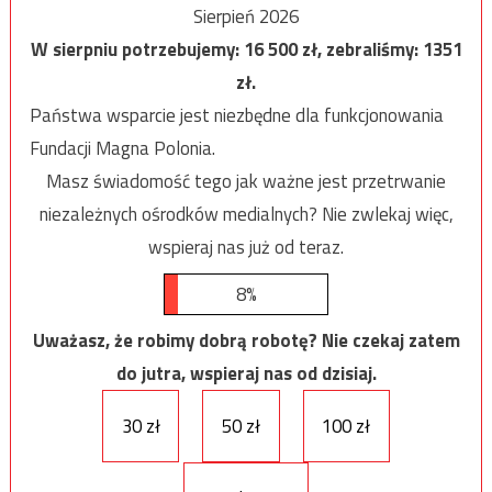
Sierpień 2026
W sierpniu potrzebujemy:
16 500
zł, zebraliśmy:
1351
zł.
Państwa wsparcie jest niezbędne dla funkcjonowania
Fundacji Magna Polonia.
Masz świadomość tego jak ważne jest przetrwanie
niezależnych ośrodków medialnych? Nie zwlekaj więc,
wspieraj nas już od teraz.
8%
Uważasz, że robimy dobrą robotę? Nie czekaj zatem
do jutra, wspieraj nas od dzisiaj.
30 zł
50 zł
100 zł