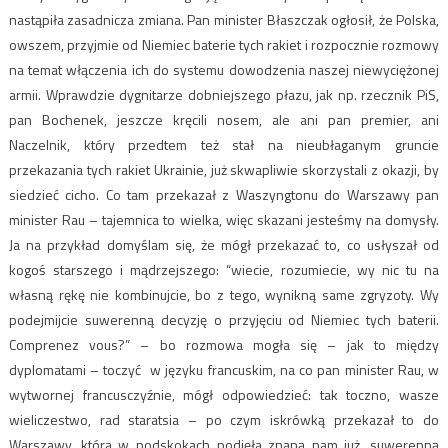
nastąpiła zasadnicza zmiana. Pan minister Błaszczak ogłosił, że Polska,
owszem, przyjmie od Niemiec baterie tych rakiet i rozpocznie rozmowy
na temat włączenia ich do systemu dowodzenia naszej niewyciężonej
armii. Wprawdzie dygnitarze dobniejszego płazu, jak np. rzecznik PiS,
pan Bochenek, jeszcze kręcili nosem, ale ani pan premier, ani
Naczelnik, który przedtem też stał na nieubłaganym gruncie
przekazania tych rakiet Ukrainie, już skwapliwie skorzystali z okazji, by
siedzieć cicho. Co tam przekazał z Waszyngtonu do Warszawy pan
minister Rau – tajemnica to wielka, więc skazani jesteśmy na domysły.
Ja na przykład domyślam się, że mógł przekazać to, co usłyszał od
kogoś starszego i mądrzejszego: “wiecie, rozumiecie, wy nic tu na
własną rękę nie kombinujcie, bo z tego, wynikną same zgryzoty. Wy
podejmijcie suwerenną decyzję o przyjęciu od Niemiec tych baterii.
Comprenez vous?” – bo rozmowa mogła się – jak to między
dyplomatami – toczyć w języku francuskim, na co pan minister Rau, w
wytwornej francusczyźnie, mógł odpowiedzieć: tak toczno, wasze
wieliczestwo, rad staratsia – po czym iskrówką przekazał to do
Warszawy, która w podskokach podjęła znaną nam już, suwerenną