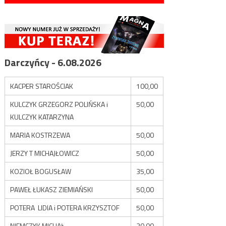
Darczyńcy - 6.08.2026
KACPER STAROŚCIAK
100,00
KULCZYK GRZEGORZ POLIŃSKA i
50,00
KULCZYK KATARZYNA
MARIA KOSTRZEWA
50,00
JERZY T MICHAJŁOWICZ
50,00
KOZIOŁ BOGUSŁAW
35,00
PAWEŁ ŁUKASZ ZIEMIAŃSKI
50,00
POTERA LIDIA i POTERA KRZYSZTOF
50,00
NIEMCZYK MICHAŁ
20,00