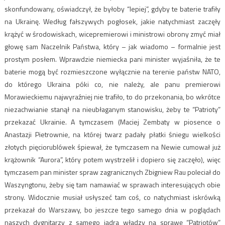
skonfundowany, oświadczył, że byłoby “lepiej”, gdyby te baterie trafiły
na Ukrainę. Według fałszywych pogłosek, jakie natychmiast zaczęły
krążyć w środowiskach, wicepremierowi i ministrowi obrony zmyć miał
głowę sam Naczelnik Państwa, który – jak wiadomo – formalnie jest
prostym posłem. Wprawdzie niemiecka pani minister wyjaśniła, że te
baterie mogą być rozmieszczone wyłącznie na terenie państw NATO,
do którego Ukraina póki co, nie należy, ale panu premierowi
Morawieckiemu najwyraźniej nie trafiło, to do przekonania, bo wkrótce
niezachwianie stanął na nieubłaganym stanowisku, żeby te “Patrioty”
przekazać Ukrainie. A tymczasem (Maciej Zembaty w piosence o
Anastazji Pietrownie, na której twarz padały płatki śniegu wielkości
złotych pięciorublówek śpiewał, że tymczasem na Newie cumował już
krążownik “Aurora”, który potem wystrzelił i dopiero się zaczęło), więc
tymczasem pan minister spraw zagranicznych Zbigniew Rau poleciał do
Waszyngtonu, żeby się tam namawiać w sprawach interesujących obie
strony. Widocznie musiał usłyszeć tam coś, co natychmiast iskrówką
przekazał do Warszawy, bo jeszcze tego samego dnia w poglądach
naszych dygnitarzy z samego jądra władzy na sprawę “Patriotów”