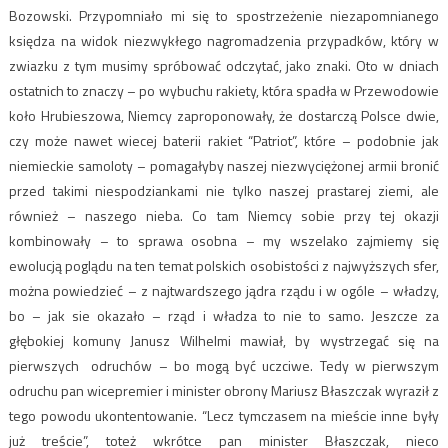
Bozowski. Przypomniało mi się to spostrzeżenie niezapomnianego
księdza na widok niezwykłego nagromadzenia przypadków, który w
zwiazku z tym musimy spróbować odczytać, jako znaki. Oto w dniach
ostatnich to znaczy – po wybuchu rakiety, która spadła w Przewodowie
koło Hrubieszowa, Niemcy zaproponowały, że dostarczą Polsce dwie,
czy może nawet wiecej baterii rakiet “Patriot”, które – podobnie jak
niemieckie samoloty – pomagałyby naszej niezwyciężonej armii bronić
przed takimi niespodziankami nie tylko naszej prastarej ziemi, ale
również – naszego nieba. Co tam Niemcy sobie przy tej okazji
kombinowały – to sprawa osobna – my wszelako zajmiemy się
ewolucją poglądu na ten temat polskich osobistości z najwyższych sfer,
można powiedzieć – z najtwardszego jądra rządu i w ogóle – władzy,
bo – jak sie okazało – rząd i władza to nie to samo. Jeszcze za
głębokiej komuny Janusz Wilhelmi mawiał, by wystrzegać się na
pierwszych odruchów – bo mogą być uczciwe. Tedy w pierwszym
odruchu pan wicepremier i minister obrony Mariusz Błaszczak wyraził z
tego powodu ukontentowanie. “Lecz tymczasem na mieście inne były
już treście”, toteż wkrótce pan minister Błaszczak, nieco