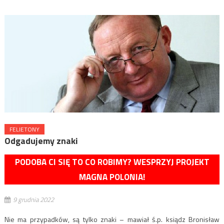
FELIETONY
Odgadujemy znaki
PODOBA CI SIĘ TO CO ROBIMY? WESPRZYJ PROJEKT
MAGNA POLONIA!
9 grudnia 2022
Nie ma przypadków, są tylko znaki – mawiał ś.p. ksiądz Bronisław