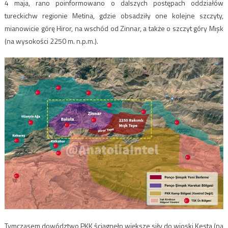
4 maja, rano poinformowano o dalszych postępach oddziałów
tureckichw regionie Metina, gdzie obsadziły one kolejne szczyty,
mianowicie górę Hiror, na wschód od Zinnar, a także o szczyt góry Mışk
(na wysokości 2250 m. n.p.m.).
Tymczasem dowództwo PKK ściągnęło większe siły do wioski Kesta (na