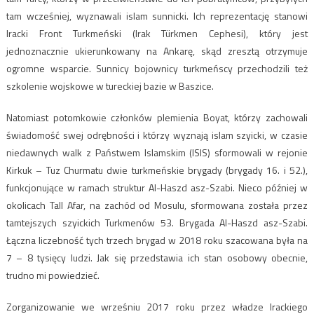
tam wcześniej, wyznawali islam sunnicki. Ich reprezentację stanowi
Iracki Front Turkmeński (Irak Türkmen Cephesi), który jest
jednoznacznie ukierunkowany na Ankarę, skąd zresztą otrzymuje
ogromne wsparcie. Sunnicy bojownicy turkmeńscy przechodzili też
szkolenie wojskowe w tureckiej bazie w Baszice.
Natomiast potomkowie członków plemienia Boyat, którzy zachowali
świadomość swej odrębności i którzy wyznają islam szyicki, w czasie
niedawnych walk z Państwem Islamskim (ISIS) sformowali w rejonie
Kirkuk – Tuz Churmatu dwie turkmeńskie brygady (brygady 16. i 52.),
funkcjonujące w ramach struktur Al-Haszd asz-Szabi. Nieco później w
okolicach Tall Afar, na zachód od Mosulu, sformowana została przez
tamtejszych szyickich Turkmenów 53. Brygada Al-Haszd asz-Szabi.
Łączna liczebność tych trzech brygad w 2018 roku szacowana była na
7 – 8 tysięcy ludzi. Jak się przedstawia ich stan osobowy obecnie,
trudno mi powiedzieć.
Zorganizowanie we wrześniu 2017 roku przez władze Irackiego