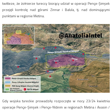
twitteze, że żołnierze tureccy biorący udział w operacji Pençe-Şimşek
przejęli kontrolę nad górami Zinnar i Balula, tj. nad dominującymi
punktami w regionie Metina.
Gdy wojska tureckie prowadziły rozpoczęte w nocy 23/24 kwietnia
operacje Pençe-Şimşek i Pençe-Yıldırım w regionach Metina i Avasin /