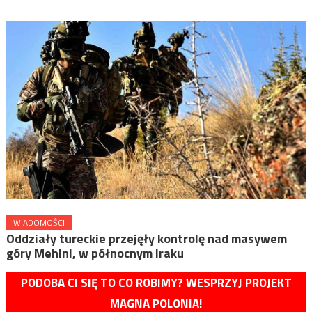
WIADOMOŚCI
Oddziały tureckie przejęły kontrolę nad masywem
góry Mehini, w północnym Iraku
PODOBA CI SIĘ TO CO ROBIMY? WESPRZYJ PROJEKT
MAGNA POLONIA!