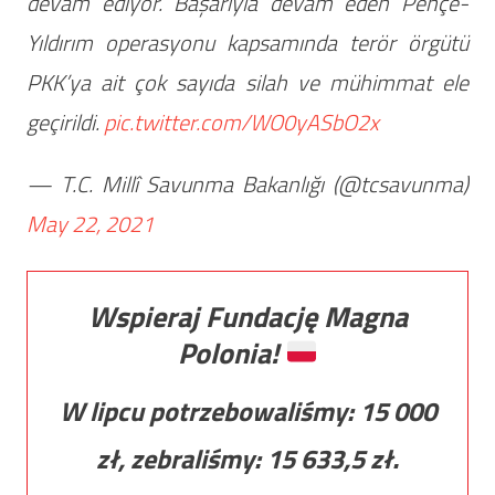
devam ediyor. Başarıyla devam eden Pençe-
Yıldırım operasyonu kapsamında terör örgütü
PKK’ya ait çok sayıda silah ve mühimmat ele
geçirildi.
pic.twitter.com/WO0yASbO2x
— T.C. Millî Savunma Bakanlığı (@tcsavunma)
May 22, 2021
Wspieraj Fundację Magna
Polonia!
W lipcu potrzebowaliśmy:
15 000
zł, zebraliśmy:
15 633,5
zł.