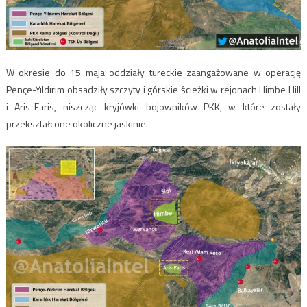
W okresie do 15 maja oddziały tureckie zaangażowane w operację
Pençe-Yıldırım obsadziły szczyty i górskie ścieżki w rejonach Himbe Hill
i Aris-Faris, niszcząc kryjówki bojowników PKK, w które zostały
przekształcone okoliczne jaskinie.