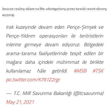
Jeszcze rzućmy okiem na film udostępniony przez turecki resort obrony
wczoraj:
Irak kuzeyinde devam eden Pençe-Şimşek ve
Pençe-Yıldırım operasyonları ile teröristlerin
inlerine girmeye devam ediyoruz. Bölgedeki
arama-tarama faaliyetlerinde tespit edilen bir
mağara daha içindeki mühimmat ile birlikte
kullanılamaz hâle getirildi.
#MSB
#TSK
pic.twitter.com/K7lt7Z2rgr
— T.C. Millî Savunma Bakanlığı (@tcsavunma)
May 21, 2021