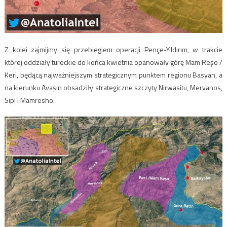
Z kolei zajmijmy się przebiegiem operacji Pençe-Yıldırım, w trakcie
której oddziały tureckie do końca kwietnia opanowały górę Mam Reşo /
Keri, będącą najważniejszym strategicznym punktem regionu Basyan, a
na kierunku Avaşin obsadziły strategiczne szczyty Nirwasitu, Mervanos,
Sipi i Mamresho.