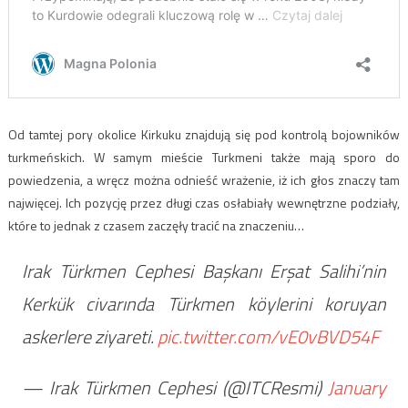
Od tamtej pory okolice Kirkuku znajdują się pod kontrolą bojowników
turkmeńskich. W samym mieście Turkmeni także mają sporo do
powiedzenia, a wręcz można odnieść wrażenie, iż ich głos znaczy tam
najwięcej. Ich pozycję przez długi czas osłabiały wewnętrzne podziały,
które to jednak z czasem zaczęły tracić na znaczeniu…
Irak Türkmen Cephesi Başkanı Erşat Salihi’nin
Kerkük civarında Türkmen köylerini koruyan
askerlere ziyareti.
pic.twitter.com/vE0vBVD54F
— Irak Türkmen Cephesi (@ITCResmi)
January