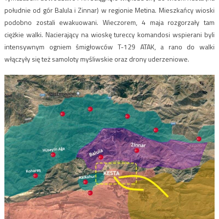
południe od gór Balula i Zinnar) w regionie Metina. Mieszkańcy wioski
podobno zostali ewakuowani. Wieczorem, 4 maja rozgorzały tam
ciężkie walki. Nacierający na wioskę tureccy komandosi wspierani byli
intensywnym ogniem śmigłowców T-129 ATAK, a rano do walki
włączyły się też samoloty myśliwskie oraz drony uderzeniowe.