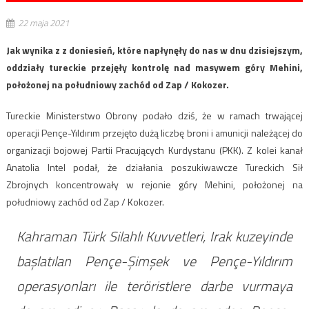
22 maja 2021
Jak wynika z z doniesień, które napłynęły do nas w dnu dzisiejszym,
oddziały tureckie przejęły kontrolę nad masywem góry Mehini,
położonej na południowy zachód od Zap / Kokozer.
Tureckie Ministerstwo Obrony podało dziś, że w ramach trwającej
operacji Pençe-Yıldırım przejęto dużą liczbę broni i amunicji należącej do
organizacji bojowej Partii Pracujących Kurdystanu (PKK). Z kolei kanał
Anatolia Intel podał, że działania poszukiwawcze Tureckich Sił
Zbrojnych koncentrowały w rejonie góry Mehini, położonej na
południowy zachód od Zap / Kokozer.
Kahraman Türk Silahlı Kuvvetleri, Irak kuzeyinde
başlatılan Pençe-Şimşek ve Pençe-Yıldırım
operasyonları ile teröristlere darbe vurmaya