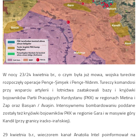
W nocy 23/24 kwietnia br., o czym była już mowa, wojska tureckie
rozpoczęły operacje Pençe-Şimşek i Pençe-Yıldırım. Tureccy komandosi
przy wsparciu artylerii i lotnictwa zaatakowali bazy i kryjówki
bojowników Partii Pracujących Kurdystanu (PKK) w regionach Metina i
Zap oraz Basyan / Avaşin. Intensywnemu bombardowaniu poddane
zostały też kryjówki bojowników PKK w regionie Gara i w masywie góry
Kandil (przy granicy iracko-irańskiej).
29 kwietnia b.r., wieczorem kanał Anatolia Intel poinformował na