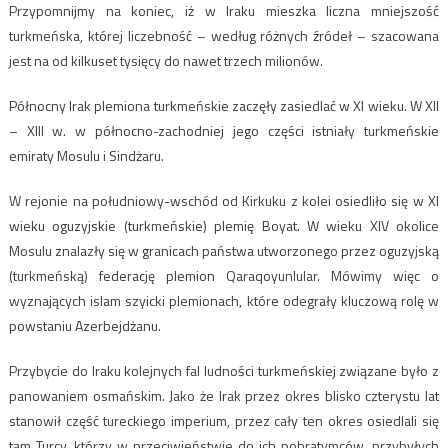
Przypomnijmy na koniec, iż w Iraku mieszka liczna mniejszość
turkmeńska, której liczebność – według różnych źródeł – szacowana
jest na od kilkuset tysięcy do nawet trzech milionów.
Północny Irak plemiona turkmeńskie zaczęły zasiedlać w XI wieku. W XII
– XIII w. w północno-zachodniej jego części istniały turkmeńskie
emiraty Mosulu i Sindżaru.
W rejonie na południowy-wschód od Kirkuku z kolei osiedliło się w XI
wieku oguzyjskie (turkmeńskie) plemię Boyat. W wieku XIV okolice
Mosulu znalazły się w granicach państwa utworzonego przez oguzyjską
(turkmeńską) federację plemion Qaraqoyunlular. Mówimy więc o
wyznających islam szyicki plemionach, które odegrały kluczową rolę w
powstaniu Azerbejdżanu.
Przybycie do Iraku kolejnych fal ludności turkmeńskiej związane było z
panowaniem osmańskim. Jako że Irak przez okres blisko czterystu lat
stanowił część tureckiego imperium, przez cały ten okres osiedlali się
tam Turcy, którzy w przeciwieństwie do ich pobratymców, przybyłych