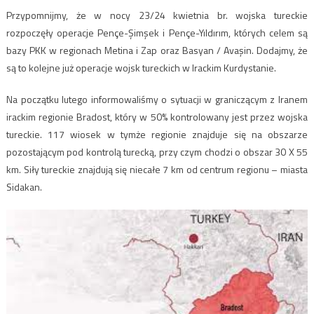
Przypomnijmy, że w nocy 23/24 kwietnia br. wojska tureckie
rozpoczęły operacje Pençe-Şimşek i Pençe-Yıldırım, których celem są
bazy PKK w regionach Metina i Zap oraz Basyan / Avaşin. Dodajmy, że
są to kolejne już operacje wojsk tureckich w Irackim Kurdystanie.
Na początku lutego informowaliśmy o sytuacji w graniczącym z Iranem
irackim regionie Bradost, który w 50% kontrolowany jest przez wojska
tureckie. 117 wiosek w tymże regionie znajduje się na obszarze
pozostającym pod kontrolą turecką, przy czym chodzi o obszar 30 X 55
km. Siły tureckie znajdują się niecałe 7 km od centrum regionu – miasta
Sidakan.