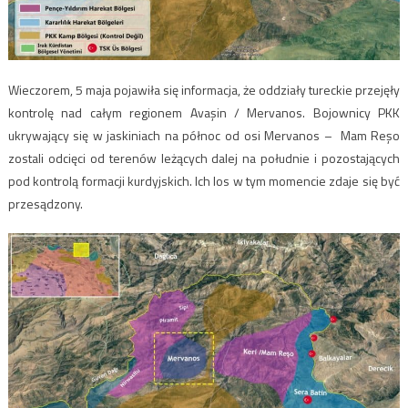
Wieczorem, 5 maja pojawiła się informacja, że oddziały tureckie przejęły
kontrolę nad całym regionem Avaşin / Mervanos. Bojownicy PKK
ukrywający się w jaskiniach na północ od osi Mervanos – Mam Reşo
zostali odcięci od terenów leżących dalej na południe i pozostających
pod kontrolą formacji kurdyjskich. Ich los w tym momencie zdaje się być
przesądzony.