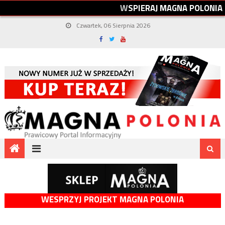
W
S
P
I
E
R
A
J
M
A
G
N
A
P
O
L
O
N
I
A
Czwartek, 06 Sierpnia 2026
WESPRZYJ PROJEKT MAGNA POLONIA