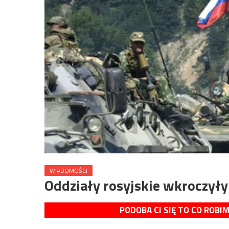
WIADOMOŚCI
Oddziały rosyjskie wkroczyły
PODOBA CI SIĘ TO CO ROBI