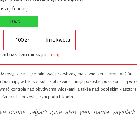
szej fundacji.
104%
100 zł
Inna kwota
parł nas tym miesiącu:
Tutaj
y rosyjskie mające pilnować przestrzegania zawieszenia broni w Górsk
ebie mapy w taki sposób, iż obie wioski mają pozostać poza kontrolą woj
trzymać kontrolę nad obydwoma wioskami, a także nad pobliskim klasztor
o Karabachu pozostającym pod ich kontrolą.
 Köhne Tağlar’ı içine alan yeni harita yayınladı.