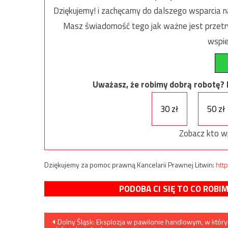
Dziękujemy! i zachęcamy do dalszego wsparcia na
Masz świadomość tego jak ważne jest przetrw
wspie
Uważasz, że robimy dobrą robotę? Ni
30 zł
50 zł
Zobacz kto w
Dziękujemy za pomoc prawną Kancelarii Prawnej Litwin:
http
PODOBA CI SIĘ TO CO ROBI
Nawigacja
Dolny Śląsk: Eksplozja w pawilonie handlowym, w któr