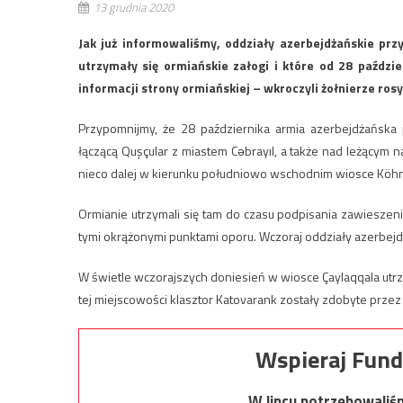
13 grudnia 2020
Jak już informowaliśmy, oddziały azerbejdżańskie prz
utrzymały się ormiańskie załogi i które od 28 paździ
informacji strony ormiańskiej – wkroczyli żołnierze rosy
Przypomnijmy, że 28 października armia azerbejdżańska 
łączącą Quşçular z miastem Cəbrayıl, a także nad leżącym 
nieco dalej w kierunku południowo wschodnim wiosce Köhne 
Ormianie utrzymali się tam do czasu podpisania zawieszeni
tymi okrążonymi punktami oporu. Wczoraj oddziały azerbejdż
W świetle wczorajszych doniesień w wiosce Çaylaqqala utrzy
tej miejscowości klasztor Katovarank zostały zdobyte prze
Wspieraj Fund
W lipcu potrzebowaliś