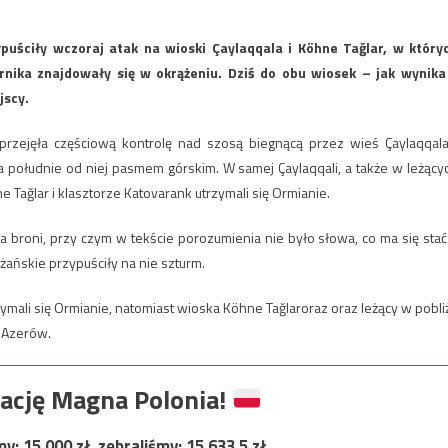
ypuściły wczoraj atak na wioski Çaylaqqala i Köhne Tağlar, w który
ernika znajdowały się w okrążeniu. Dziś do obu wiosek – jak wynika
jscy.
przejęła częściową kontrolę nad szosą biegnącą przez wieś Çaylaqqala
na południe od niej pasmem górskim. W samej Çaylaqqali, a także w leżący
Tağlar i klasztorze Katovarank utrzymali się Ormianie.
a broni, przy czym w tekście porozumienia nie było słowa, co ma się stać
ańskie przypuściły na nie szturm.
mali się Ormianie, natomiast wioska Köhne Tağlaroraz oraz leżący w pobli
z Azerów.
ację Magna Polonia!
my:
15 000
zł, zebraliśmy:
15 633,5
zł.