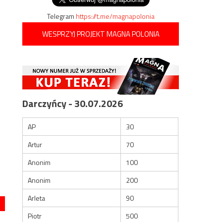
Telegram
https://t.me/magnapolonia
WESPRZYJ PROJEKT MAGNA POLONIA
Darczyńcy - 30.07.2026
AP
30
Artur
70
Anonim
100
Anonim
200
Arleta
90
Piotr
500