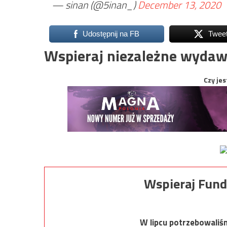
— sinan (@5inan_)
December 13, 2020
Udostępnij na FB
Twee
Wspieraj niezależne wydaw
Czy jes
Wspieraj Fund
W lipcu potrzebowaliś