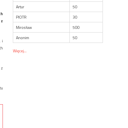
Artur
50
ch
PIOTR
30
 z
Mirosław
500
Anonim
50
 i
ch
Więcej...
 z
żu