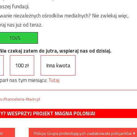
szej fundacji.
anie niezależnych ośrodków medialnych? Nie zwlekaj więc,
raj nas już od teraz.
104%
e czekaj zatem do jutra, wspieraj nas od dzisiaj.
100 zł
Inna kwota
parł nas tym miesiącu:
Tutaj
s://kancelaria-litwin.pl
MY? WESPRZYJ PROJEKT MAGNA POLONIA!
ym
Policja: Grupa protestujących zaatakowała policjantów