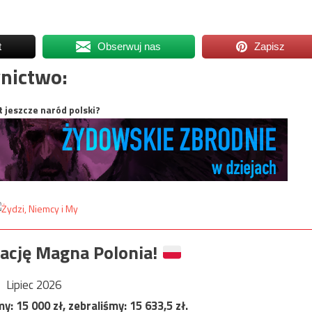
t
Obserwuj nas
Zapisz
nictwo:
t jeszcze naród polski?
ację Magna Polonia!
Lipiec 2026
my:
15 000
zł, zebraliśmy:
15 633,5
zł.