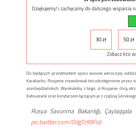
Dziękujemy! i zachęcamy do dalszego wsparcia na
30 zł
50 zł
Zobacz kto w
Do będących przedmiotem sporu wiosek wkroczyły oddział
Karabachu. Rosjanie zrewidowali też udostępnione przez si
azerbejdżańskich. Wynikałoby z tego, iż Rosjanie chcą u
Katovarank oraz korytarzem łączącym je z częścią Górskieg
Rusya Savunma Bakanlığı, Çaylaqqala ve
pic.twitter.com/DdgTz99Fsb