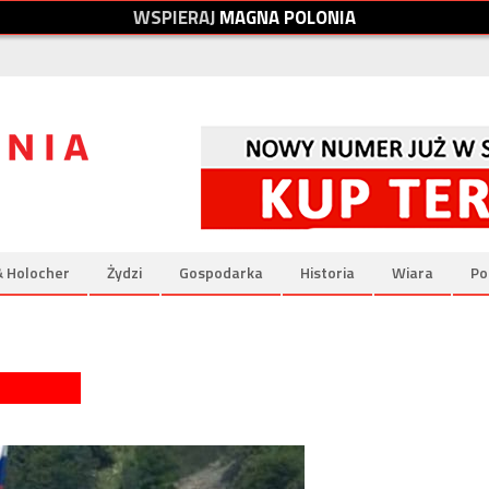
W
S
P
I
E
R
A
J
M
A
G
N
A
P
O
L
O
N
I
A
& Holocher
Żydzi
Gospodarka
Historia
Wiara
Po