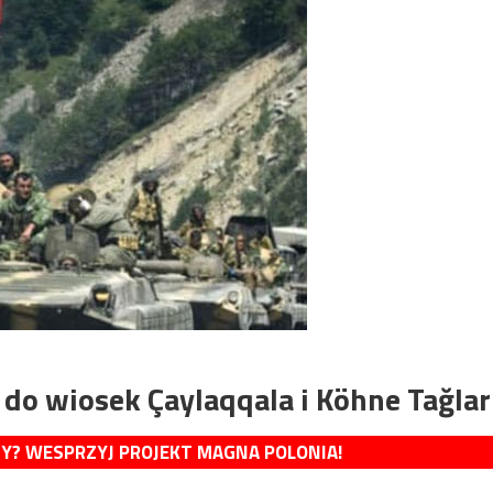
 do wiosek Çaylaqqala i Köhne Tağlar
MY? WESPRZYJ PROJEKT MAGNA POLONIA!