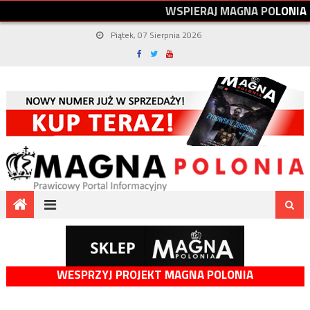
W
S
P
I
E
R
A
J
M
A
G
N
A
P
O
L
O
N
I
A
Piątek, 07 Sierpnia 2026
WESPRZYJ PROJEKT MAGNA POLONIA