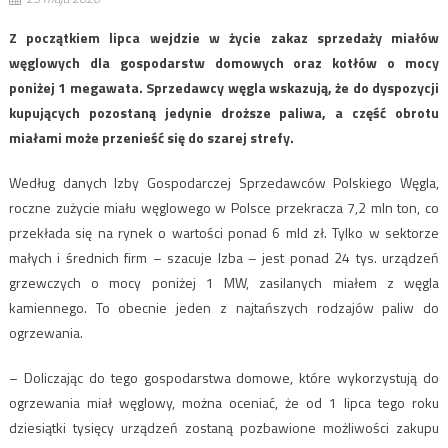
Z początkiem lipca wejdzie w życie zakaz sprzedaży miałów
węglowych dla gospodarstw domowych oraz kotłów o mocy
poniżej 1 megawata. Sprzedawcy węgla wskazują, że do dyspozycji
kupujących pozostaną jedynie droższe paliwa, a część obrotu
miałami może przenieść się do szarej strefy.
Według danych Izby Gospodarczej Sprzedawców Polskiego Węgla,
roczne zużycie miału węglowego w Polsce przekracza 7,2 mln ton, co
przekłada się na rynek o wartości ponad 6 mld zł. Tylko w sektorze
małych i średnich firm – szacuje Izba – jest ponad 24 tys. urządzeń
grzewczych o mocy poniżej 1 MW, zasilanych miałem z węgla
kamiennego. To obecnie jeden z najtańszych rodzajów paliw do
ogrzewania.
– Doliczając do tego gospodarstwa domowe, które wykorzystują do
ogrzewania miał węglowy, można oceniać, że od 1 lipca tego roku
dziesiątki tysięcy urządzeń zostaną pozbawione możliwości zakupu