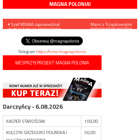
MAGNA POLONIA!
Nawigacja
Szef MSWiA zapowiedział
Mann z Trzaskowskim
poprowadzili wspólną
wyższe kary za znieważanie
audycję
wpisu
funkcjonariuszy policji
Telegram
https://t.me/magnapolonia
WESPRZYJ PROJEKT MAGNA POLONIA
Darczyńcy - 6.08.2026
KACPER STAROŚCIAK
100,00
KULCZYK GRZEGORZ POLIŃSKA i
50,00