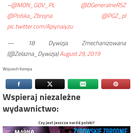
–
@MON_GOV_PL
@DGeneralneRSZ
@Polska_Zbrojna
@PGZ_pl
pic.twitter.com/Apiynaiyzu
— 18 Dywizja Zmechanizowana
(@Zelazna_Dywizja)
August 29, 2019
Wojciech Kempa
Wspieraj niezależne
wydawnictwo:
Czy jest jeszcze naród polski?