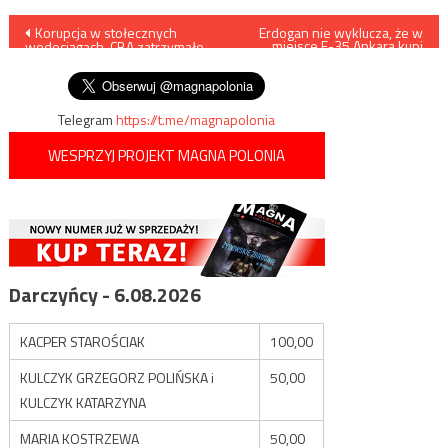
Nawigacja
Korupcja w stołecznych
Erdogan nie wyklucza, że w
miejsce F-35 Ankara kupi
wodociągach, CBA zatrzymało
rosyjskie Su-35 lub Su-57
wpisu
kolejną osobę
Telegram
https://t.me/magnapolonia
WESPRZYJ PROJEKT MAGNA POLONIA
Darczyńcy - 6.08.2026
KACPER STAROŚCIAK
100,00
KULCZYK GRZEGORZ POLIŃSKA i
50,00
KULCZYK KATARZYNA
MARIA KOSTRZEWA
50,00