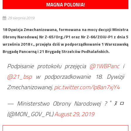
MAGNA POLONIA!
29 sierpnia 2019
18 Dywizja Zmechanizowana, formowana na mocy decyzji Ministra
Obrony Narodowej Nr Z-65/Org./P1 oraz Nr Z-66/ZOiU-P1 z dnia 5
września 2018 r., przejęła dziś w podporządkowanie 1 Warszawską
Brygadę Pancerną i 21 Brygadę Strzelców Podhalańskich.
Podpisanie protokołu przejęcia
@1WBPanc
i
@21_bsp
w podporzadkowanie 18. Dywizji
Zmechanizowanej.
pic.twitter.com/lp8an7xjY4
— Ministerstwo Obrony Narodowej ?￰ﾟﾇﾱ
(@MON_GOV_PL)
August 29, 2019