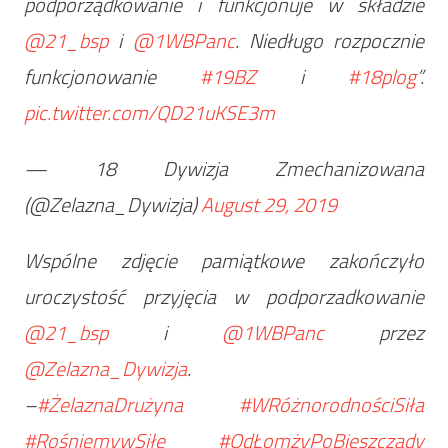
podporządkowanie i funkcjonuje w składzie
@21_bsp
i
@1WBPanc
. Niedługo rozpocznie
funkcjonowanie
#19BZ
i
#18plog
”.
pic.twitter.com/QD21uKSE3m
— 18 Dywizja Zmechanizowana
(@Zelazna_Dywizja)
August 29, 2019
Wspólne zdjęcie pamiątkowe zakończyło
uroczystość przyjęcia w podporzadkowanie
@21_bsp
i
@1WBPanc
przez
@Zelazna_Dywizja
.
–
#ŻelaznaDrużyna
#WRóżnorodnościSiła
#RośniemywSiłę
#OdŁomżyPoBieszczady