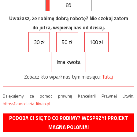
8%
Uważasz, że robimy dobrą robotę? Nie czekaj zatem
do jutra, wspieraj nas od dzisiaj.
30 zł
50 zł
100 zł
Inna kwota
Zobacz kto wparł nas tym miesiącu:
Tutaj
Dziękujemy za pomoc prawną Kancelarii Prawnej Litwin:
https://kancelaria-litwin.pl
PODOBA CI SIĘ TO CO ROBIMY? WESPRZYJ PROJEKT
MAGNA POLONIA!