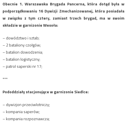
Obecnie 1. Warszawska Brygada Pancerna, która dotąd była w
podporządkowaniu 16 Dywizji Zmechanizowanej, która posiadała
w związku z tym cztery, zamiast trzech brygad, ma w swoim
składzie w garnizonie Wesoła:
– dowództwo i sztab;
– 2 bataliony czołgów;
– batalion dowodzenia;
– batalion logistyczny;
– patrol saperski nr 17;
***
Pododdziały stacjonujące w garnizonie Siedlce:
– dywizjon przeciwlotniczy;
– kompania saperów;
– kompania rozpoznawcza;