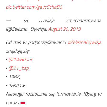
pic.twitter.com/gaVcSchaB6
— 18 Dywizja Zmechanizowana
(@Zelazna_Dywizja)
August 29, 2019
Od dziś w podporządkowaniu
#ŻelaznaDywizja
znajdują się:
▪️
@1WBPanc
,
▪️
@21_bsp
,
▪️ 19BZ,
▪️ 18bdow.
Niedługo rozpocznie się formowanie 18plog w
Łomży