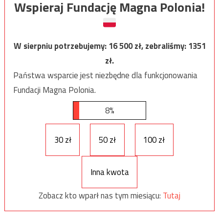
Wspieraj Fundację Magna Polonia!
W sierpniu potrzebujemy:
16 500
zł, zebraliśmy:
1351
zł.
Państwa wsparcie jest niezbędne dla funkcjonowania
Fundacji Magna Polonia.
8%
30 zł
50 zł
100 zł
Inna kwota
Zobacz kto wparł nas tym miesiącu:
Tutaj