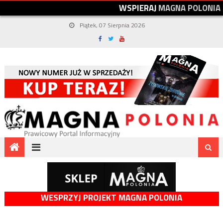
W
S
P
I
E
R
A
J
M
A
G
N
A
P
O
L
O
N
I
A
Piątek, 07 Sierpnia 2026
WESPRZYJ PROJEKT MAGNA POLONIA