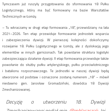
Tymczasem już ruszyły przygotowania do sformowania 18 Pułku
Logistycznego, który ma być formowany na bazie Warsztatów
Technicznych w Łomży.
– Tu wkraczamy w drugi etap formowania „18”, przewidziany na lata
2021–2026. Ten etap przewiduje formowanie jednostek wsparcia
i zabezpieczenia dywizji. W pierwszej kolejności dokończymy
rozwijanie 18. Pułku Logistycznego w Łomży, ale z dyslokacją jego
elementów w innych garnizonach. Tak powstanie struktura logistyki
zabezpieczająca działanie dywizji. II etap formowania przewiduje także
powołanie do służby pułku artyleryjskiego, pułku przeciwlotniczego
i batalionu rozpoznawczego. Te jednostki w naszej dywizji będą
utworzone od podstaw i oznaczone zostaną numerem „18” – mówił
niedawno gen. Jarosław Gromadziński, dowódca 18 Dywizji
Zmechanizowanej.
Decyzję o utworzeniu 18. Dywizji
Zmechanizowanej podjął min.
@mblaszczak
. Jej