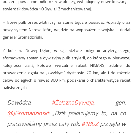
od zera, powstanie pułk przeciwlotniczy, wybudujemy nowe koszary –
stwierdził dowódca 18 Dywizji Zmechanizowanej.
– Nowy pułk przeciwlotniczy na stanie będzie posiadać Poprady oraz
nowy system Narew, który wejdzie na wyposażenie wojska – dodał
generał Gromadziński.
Z kolei w Nowej Dębie, w sąsiedztwie poligonu artyleryjskiego,
sformowany zostanie dywizyjny pułk artylerii, do którego w pierwszej
kolejności trafią kołowe wyrzutnie rakiet HIMARS, zdolne do
prowadzenia ognia na „zwykłym” dystansie 70 km, ale i do rażenia
celów odległych o nawet 300 km, pociskami o charakterystyce rakiet
balistycznych.
Dowódca
#ŻelaznaDywizja
, gen.
@JGromadzinski
: „Dziś pokazujemy to, na co
pracowaliśmy przez cały rok.
#18DZ
przyjęła w