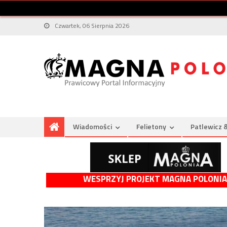
Czwartek, 06 Sierpnia 2026
Wiadomości
Felietony
Patlewicz 
WESPRZYJ PROJEKT MAGNA POLONIA