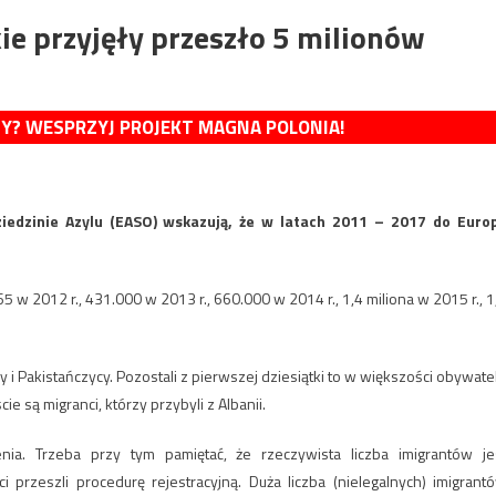
ie przyjęły przeszło 5 milionów
MY? WESPRZYJ PROJEKT MAGNA POLONIA!
edzinie Azylu (EASO) wskazują, że w latach 2011 – 2017 do Euro
 2012 r., 431.000 w 2013 r., 660.000 w 2014 r., 1,4 miliona w 2015 r., 1
cy i Pakistańczycy. Pozostali z pierwszej dziesiątki to w większości obywate
ie są migranci, którzy przybyli z Albanii.
ia. Trzeba przy tym pamiętać, że rzeczywista liczba imigrantów je
rzeszli procedurę rejestracyjną. Duża liczba (nielegalnych) imigrant