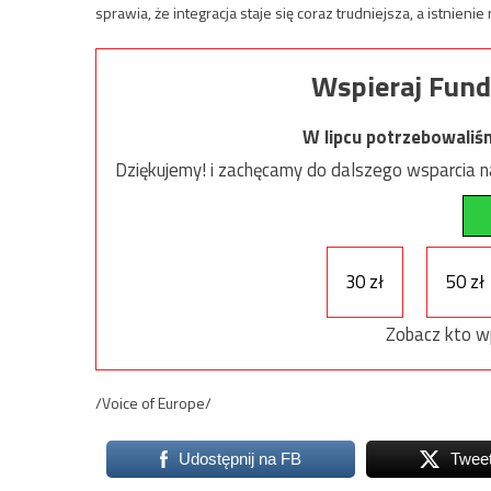
sprawia, że ​​integracja staje się coraz trudniejsza, a istnie
Wspieraj Fund
W lipcu potrzebowaliś
Dziękujemy! i zachęcamy do dalszego wsparcia na
30 zł
50 zł
Zobacz kto w
/Voice of Europe/
Udostępnij na FB
Twee