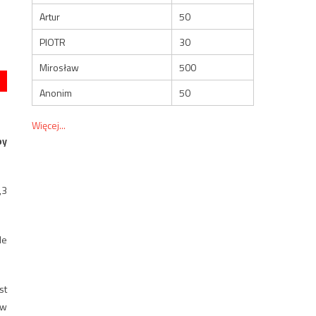
Artur
50
PIOTR
30
Mirosław
500
Anonim
50
Więcej...
py
,3
le
st
ów