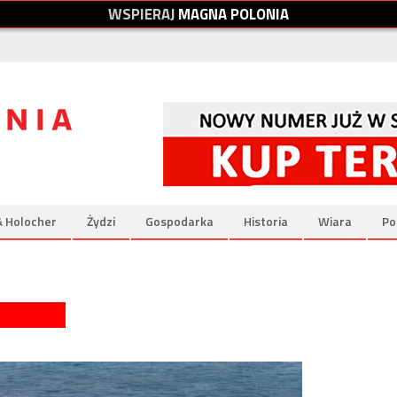
W
S
P
I
E
R
A
J
M
A
G
N
A
P
O
L
O
N
I
A
& Holocher
Żydzi
Gospodarka
Historia
Wiara
Po