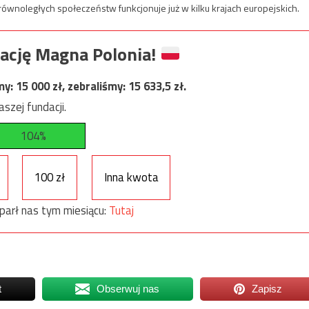
nie równoległych społeczeństw funkcjonuje już w kilku krajach europejskich.
ację Magna Polonia!
my:
15 000
zł, zebraliśmy:
15 633,5
zł.
szej fundacji.
104%
100 zł
Inna kwota
parł nas tym miesiącu:
Tutaj
t
Obserwuj nas
Zapisz