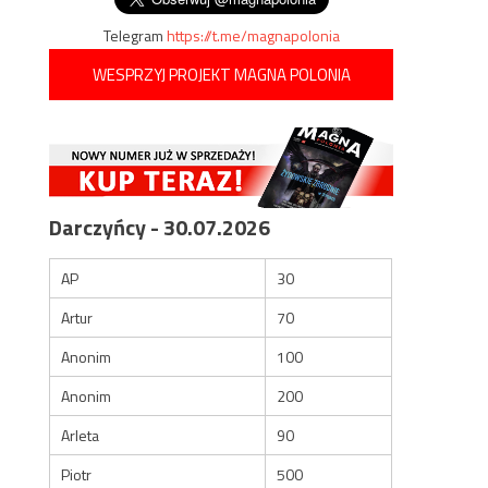
Telegram
https://t.me/magnapolonia
WESPRZYJ PROJEKT MAGNA POLONIA
Darczyńcy - 30.07.2026
AP
30
Artur
70
Anonim
100
Anonim
200
Arleta
90
Piotr
500