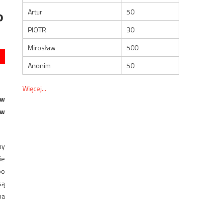
o
Artur
50
PIOTR
30
Mirosław
500
Anonim
50
Więcej...
 w
 w
my
ie
bo
są
na