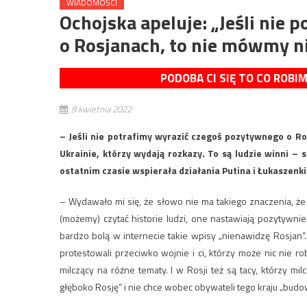
WIADOMOŚCI
Ochojska apeluje: „Jeśli nie
o Rosjanach, to nie mówmy n
PODOBA CI SIĘ TO CO ROBI
9 kwietnia 2022
– Jeśli nie potrafimy wyrazić czegoś pozytywnego o R
Ukrainie, którzy wydają rozkazy. To są ludzie winni –
ostatnim czasie wspierała działania Putina i Łukaszenki
– Wydawało mi się, że słowo nie ma takiego znaczenia, że
(możemy) czytać historie ludzi, one nastawiają pozytywn
bardzo bolą w internecie takie wpisy „nienawidzę Rosjan”.
protestowali przeciwko wojnie i ci, którzy może nic nie r
milczący na różne tematy. I w Rosji też są tacy, którzy m
głęboko Rosję” i nie chce wobec obywateli tego kraju „bud