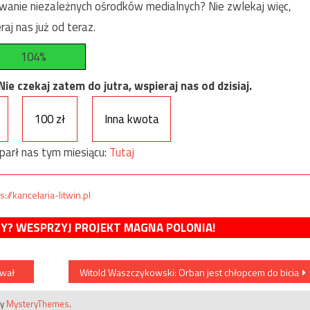
anie niezależnych ośrodków medialnych? Nie zwlekaj więc,
raj nas już od teraz.
104%
e czekaj zatem do jutra, wspieraj nas od dzisiaj.
100 zł
Inna kwota
parł nas tym miesiącu:
Tutaj
s://kancelaria-litwin.pl
MY? WESPRZYJ PROJEKT MAGNA POLONIA!
ował
Witold Waszczykowski: Orban jest chłopcem do bicia
by
MysteryThemes
.