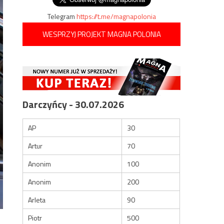
Telegram
https://t.me/magnapolonia
WESPRZYJ PROJEKT MAGNA POLONIA
Darczyńcy - 30.07.2026
AP
30
Artur
70
Anonim
100
Anonim
200
Arleta
90
Piotr
500