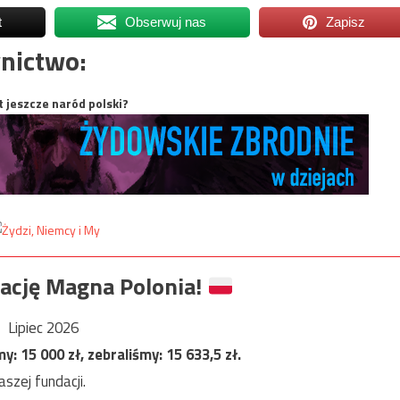
t
Obserwuj nas
Zapisz
nictwo:
t jeszcze naród polski?
ację Magna Polonia!
Lipiec 2026
my:
15 000
zł, zebraliśmy:
15 633,5
zł.
szej fundacji.