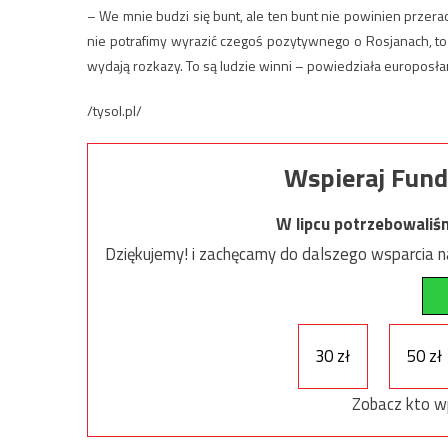
– We mnie budzi się bunt, ale ten bunt nie powinien przera
nie potrafimy wyrazić czegoś pozytywnego o Rosjanach, to
wydają rozkazy. To są ludzie winni – powiedziała europosła
/tysol.pl/
Wspieraj Fund
W lipcu potrzebowaliś
Dziękujemy! i zachęcamy do dalszego wsparcia na
30 zł
50 zł
Zobacz kto w