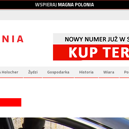
W
S
P
I
E
R
A
J
M
A
G
N
A
P
O
L
O
N
I
A
& Holocher
Żydzi
Gospodarka
Historia
Wiara
Po