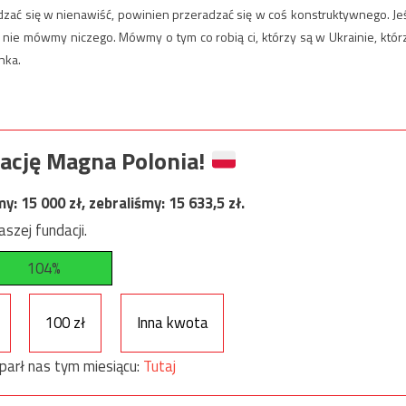
dzać się w nienawiść, powinien przeradzać się w coś konstruktywnego. Jeś
 nie mówmy niczego. Mówmy o tym co robią ci, którzy są w Ukrainie, któr
nka.
ację Magna Polonia!
my:
15 000
zł, zebraliśmy:
15 633,5
zł.
szej fundacji.
104%
100 zł
Inna kwota
parł nas tym miesiącu:
Tutaj