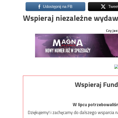
Udostępnij na FB
Twee
Wspieraj niezależne wydaw
Czy jes
Wspieraj Fund
W lipcu potrzebowaliś
Dziękujemy! i zachęcamy do dalszego wsparcia na