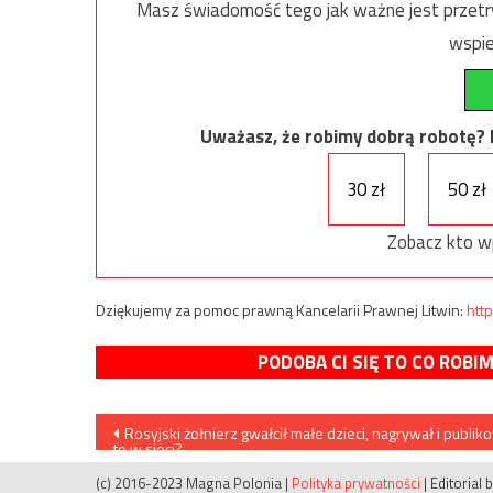
Masz świadomość tego jak ważne jest przetrw
wspie
Uważasz, że robimy dobrą robotę? Ni
30 zł
50 zł
Zobacz kto w
Dziękujemy za pomoc prawną Kancelarii Prawnej Litwin:
http
PODOBA CI SIĘ TO CO ROBI
Nawigacja
Rosyjski żołnierz gwałcił małe dzieci, nagrywał i publik
to w sieci?
wpisu
(c) 2016-2023 Magna Polonia
|
Polityka prywatności
|
Editorial 