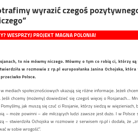
 potrafimy wyrazić czegoś pozytywneg
iczego”
MY? WESPRZYJ PROJEKT MAGNA POLONIA!
osjanach, to nie mówmy niczego. Mówmy o tym co robią ci, którzy są
 stwierdziła w rozmowie z rp.pl europosłanka Janina Ochojska, która
 przeciwko Polsce.
 w mediach społecznościowych ukazują się różne informacje. Jeżeli chce
ie. Jeśli chcemy (możemy) dowiedzieć się czegoś więcej o Rosjanach… Mn
 Pomyślmy, jak muszą się czuć ci Rosjanie, którzy siedzą w więzieniach, 
obią – może powinni – ale milczących ludzi zawsze jest dużo. I w Polsce 
ilczą – stwierdziła Ochojska w rozmowie z serwisem rp.pl i dodała, że „z
ować w sobie wrogość”.