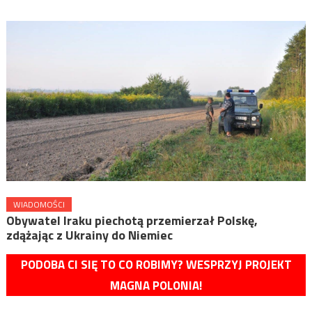
WIADOMOŚCI
Obywatel Iraku piechotą przemierzał Polskę,
zdążając z Ukrainy do Niemiec
PODOBA CI SIĘ TO CO ROBIMY? WESPRZYJ PROJEKT
MAGNA POLONIA!