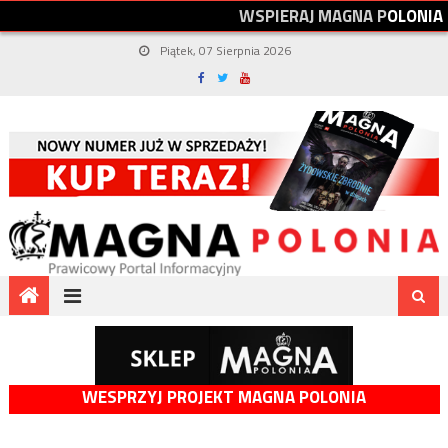
W
S
P
I
E
R
A
J
M
A
G
N
A
P
O
L
O
N
I
A
Piątek, 07 Sierpnia 2026
WESPRZYJ PROJEKT MAGNA POLONIA