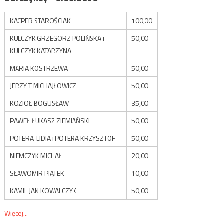
KACPER STAROŚCIAK
100,00
KULCZYK GRZEGORZ POLIŃSKA i
50,00
KULCZYK KATARZYNA
MARIA KOSTRZEWA
50,00
JERZY T MICHAJŁOWICZ
50,00
KOZIOŁ BOGUSŁAW
35,00
PAWEŁ ŁUKASZ ZIEMIAŃSKI
50,00
POTERA LIDIA i POTERA KRZYSZTOF
50,00
NIEMCZYK MICHAŁ
20,00
SŁAWOMIR PIĄTEK
10,00
KAMIL JAN KOWALCZYK
50,00
Więcej...