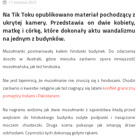
11 sierpnia 2023
Na Tik Toku opublikowano materiał pochodzący z
ukrytej kamery. Przedstawia on dwie kobiety,
matkę i córkę, które dokonały aktu wandalizmu
na jednym z budynków.
Muzułmanki posmarowały kałem hinduski budynek. Do zdarzenia
doszło w Australii, gdzie mieszka zarówno spora mniejszość
muzułmańska, jak też hinduska.
Nie jest tajemnicą, że muzułmanie nie znoszą się z hindusami. Chodzi
zarówno o kwestie religijne jak też ciagnący się latami
konflikt graniczny
pomiędzy Indiami i Pakistanem
.
Na nagraniu widzimy jak dwie muzułmanki z sąsiedztwa kładą przed
wejściem do hinduskiego budynku zużyte podpaski i nasączone
moczem chusteczki. Druga scena pokazuje jak smarują drzwi
odchodami. Czynności tych dokonują gołymi rękami.