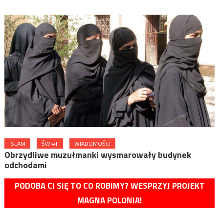
ISLAM
ŚWIAT
WIADOMOŚCI
Obrzydliwe muzułmanki wysmarowały budynek
odchodami
PODOBA CI SIĘ TO CO ROBIMY? WESPRZYJ PROJEKT
MAGNA POLONIA!