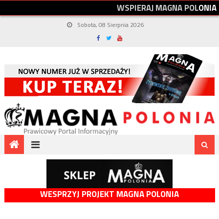
W
S
P
I
E
R
A
J
M
A
G
N
A
P
O
L
O
N
I
A
Sobota, 08 Sierpnia 2026
WESPRZYJ PROJEKT MAGNA POLONIA