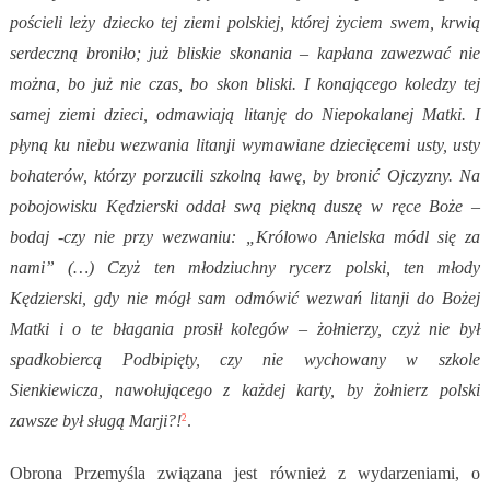
pościeli leży dziecko tej ziemi polskiej, której życiem swem, krwią
serdeczną broniło; już bliskie skonania – kapłana zawezwać nie
można, bo już nie czas, bo skon bliski. I konającego koledzy tej
samej ziemi dzieci, odmawiają litanję do Niepokalanej Matki. I
płyną ku niebu wezwania litanji wymawiane dziecięcemi usty, usty
bohaterów, którzy porzucili szkolną ławę, by bronić Ojczyzny. Na
pobojowisku Kędzierski oddał swą piękną duszę w ręce Boże –
bodaj -czy nie przy wezwaniu: „Królowo Anielska módl się za
nami” (…) Czyż ten młodziuchny rycerz polski, ten młody
Kędzierski, gdy nie mógł sam odmówić wezwań litanji do Bożej
Matki i o te błagania prosił kolegów – żołnierzy, czyż nie był
spadkobiercą Podbipięty, czy nie wychowany w szkole
Sienkiewicza, nawołującego z każdej karty, by żołnierz polski
zawsze był sługą Marji?!
.
2
Obrona Przemyśla związana jest również z wydarzeniami, o