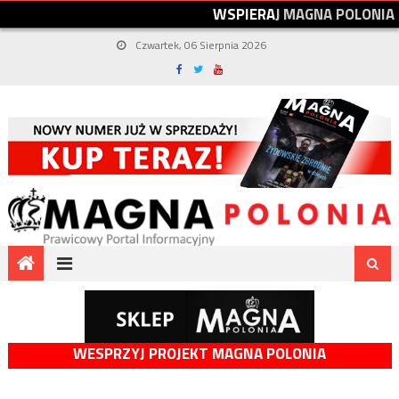
W
S
P
I
E
R
A
J
M
A
G
N
A
P
O
L
O
N
I
A
Czwartek, 06 Sierpnia 2026
WESPRZYJ PROJEKT MAGNA POLONIA