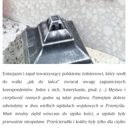
Entuzjazm i zapał towarzyszący polskiemu żołnierzowi, który szedł
do walki „jak do tańca” zwracał uwagę zagranicznych
korespondentów. Jeden z nich, Amerykanin, pisał:
(…) Męstwo i
cierpliwość rannych godne są także podziwu. Pamiętam dobrze
odwiedziny w dwu wielkich szpitalach wojskowych w Przemyślu.
Wiatr mroźny ziębił wówczas do szpiku kości, a szpitale były
przeważnie nieopalane. Prześcieradła i kołdry były tylko dla ciężko