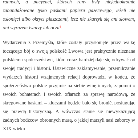
rannych, a pacyenci, których rany były niejednokrotnie
zabandażowane tylko paskami papieru gazetowego, leżeli nie
osłonięci albo okryci płaszczami, lecz nie skarżyli się ani słowem,
ani wyrazem twarzy lub oczu
.
4
Wydarzenia z Przemyśla, które zostały przysłonięte przez walkę
toczącego bój o swoją polskość Lwowa jest praktycznie nieznana
polskiemu społeczeństwu, które coraz bardziej daje się odrywać od
swojej tradycji i historii. Ustawiczne zakłamywanie, przemilczanie
wydarzeń historii wzajmenych relacji doprowadzi w końcu, że
społeczeństwo polskie przyjmie na siebie winę innych, zapomni o
swoich bohaterach i swoich ofiarach za sprawę narodową, że
skrępowane hasłami – kluczami będzie bało się bronić, posługując
się prawdą historyczną. A wówczas stanie się niewykazującą
żadnych bodźcow obronnych masą, o jakiej marzyli nasi zaborcy w
XIX wieku.