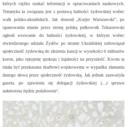
których ciężko szukać informacji w opracowaniach naukowych.
Tematyka ta związana jest z postawą ludności żydowskiej wobec
walk polsko-ukraińskich. Jak donosił „Kurjer Warszawski”, po
opanowaniu miasta przez stronę polską pułkownik Tokarzewski
ogłosił wezwanie do ludności żydowskiej, w którym wobec
stwierdzonego udziału Żydów po stronie Ukraińskiej zobowiązał
społeczność żydowską do złożenia kaucji w wysokości 6 milionów
koron, jako rękojmię spokoju i lojalności na przyszłość. Kwota ta
miała być przekazana skarbowi wojskowemu w wypadku złamania
danego słowa przez społeczność żydowską. Jak jednak zauważyła
gazeta, po zjawieniu się delegacji żydowskiej (
…) sprawa
załatwiona będzie polubownie
.
3