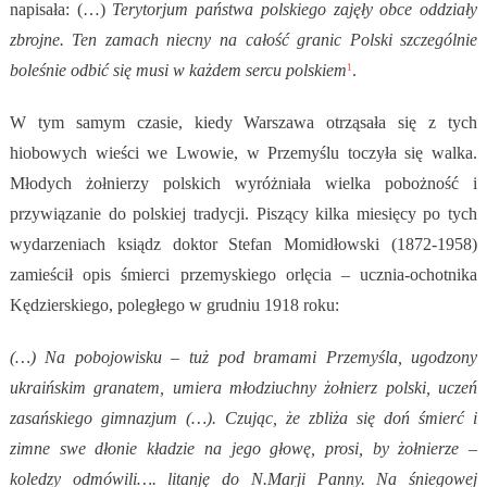
napisała: (…)
Terytorjum państwa polskiego zajęły obce oddziały
zbrojne. Ten zamach niecny na całość granic Polski szczególnie
boleśnie odbić się musi w każdem sercu polskiem
.
1
W tym samym czasie, kiedy Warszawa otrząsała się z tych
hiobowych wieści we Lwowie, w Przemyślu toczyła się walka.
Młodych żołnierzy polskich wyróżniała wielka pobożność i
przywiązanie do polskiej tradycji. Piszący kilka miesięcy po tych
wydarzeniach ksiądz doktor Stefan Momidłowski (1872-1958)
zamieścił opis śmierci przemyskiego orlęcia – ucznia-ochotnika
Kędzierskiego, poległego w grudniu 1918 roku:
(…) Na pobojowisku – tuż pod bramami Przemyśla, ugodzony
ukraińskim granatem, umiera młodziuchny żołnierz polski, uczeń
zasańskiego gimnazjum (…). Czując, że zbliża się doń śmierć i
zimne swe dłonie kładzie na jego głowę, prosi, by żołnierze –
koledzy odmówili…. litanję do N.Marji Panny. Na śniegowej