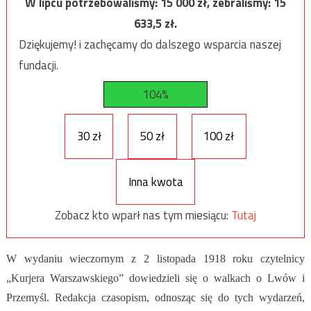
W lipcu potrzebowaliśmy:
15 000
zł, zebraliśmy:
15
633,5
zł.
Dziękujemy! i zachęcamy do dalszego wsparcia naszej
fundacji.
104%
30 zł
50 zł
100 zł
Inna kwota
Zobacz kto wparł nas tym miesiącu:
Tutaj
W wydaniu wieczornym z 2 listopada 1918 roku czytelnicy
„Kurjera Warszawskiego” dowiedzieli się o walkach o Lwów i
Przemyśl. Redakcja czasopism, odnosząc się do tych wydarzeń,