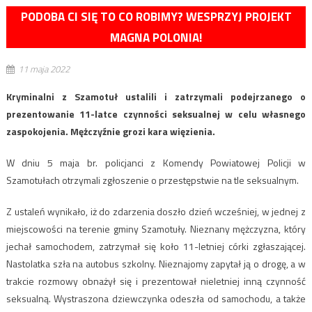
PODOBA CI SIĘ TO CO ROBIMY? WESPRZYJ PROJEKT
MAGNA POLONIA!
11 maja 2022
Kryminalni z Szamotuł ustalili i zatrzymali podejrzanego o
prezentowanie 11-latce czynności seksualnej w celu własnego
zaspokojenia. Mężczyźnie grozi kara więzienia.
W dniu 5 maja br. policjanci z Komendy Powiatowej Policji w
Szamotułach otrzymali zgłoszenie o przestępstwie na tle seksualnym.
Z ustaleń wynikało, iż do zdarzenia doszło dzień wcześniej, w jednej z
miejscowości na terenie gminy Szamotuły. Nieznany mężczyzna, który
jechał samochodem, zatrzymał się koło 11-letniej córki zgłaszającej.
Nastolatka szła na autobus szkolny. Nieznajomy zapytał ją o drogę, a w
trakcie rozmowy obnażył się i prezentował nieletniej inną czynność
seksualną. Wystraszona dziewczynka odeszła od samochodu, a także