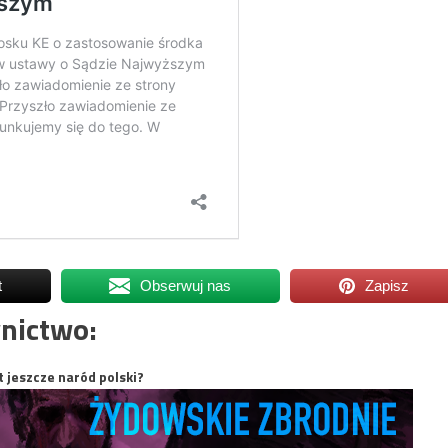
t
Obserwuj nas
Zapisz
nictwo:
t jeszcze naród polski?