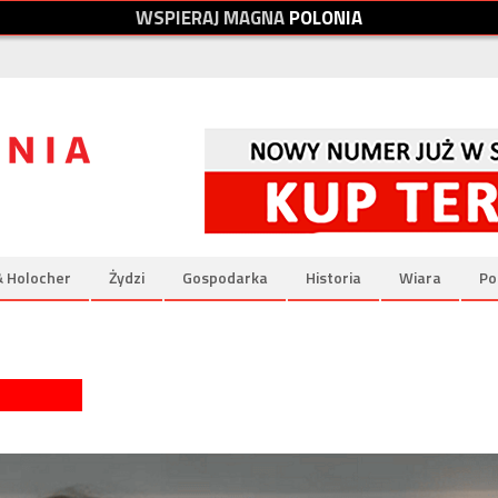
W
S
P
I
E
R
A
J
M
A
G
N
A
P
O
L
O
N
I
A
& Holocher
Żydzi
Gospodarka
Historia
Wiara
Po