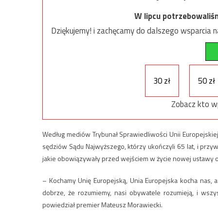
W lipcu potrzebowaliś
Dziękujemy! i zachęcamy do dalszego wsparcia na
30 zł
50 zł
Zobacz kto w
Według mediów Trybunał Sprawiedliwości Unii Europejskie
sędziów Sądu Najwyższego, którzy ukończyli 65 lat, i przy
jakie obowiązywały przed wejściem w życie nowej ustawy o
– Kochamy Unię Europejską, Unia Europejska kocha nas, a 
dobrze, że rozumiemy, nasi obywatele rozumieją, i wszy
powiedział premier Mateusz Morawiecki.