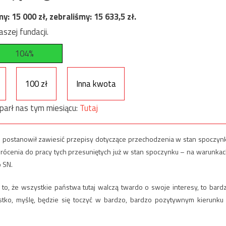
my:
15 000
zł, zebraliśmy:
15 633,5
zł.
szej fundacji.
104%
100 zł
Inna kwota
parł nas tym miesiącu:
Tutaj
j postanowił zawiesić przepisy dotyczące przechodzenia w stan spoczyn
wrócenia do pracy tych przesuniętych już w stan spoczynku – na warunkac
 SN.
to, że wszystkie państwa tutaj walczą twardo o swoje interesy, to bard
stko, myślę, będzie się toczyć w bardzo, bardzo pozytywnym kierunku