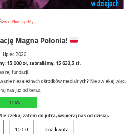
ację Magna Polonia!
Lipiec 2026
my:
15 000
zł, zebraliśmy:
15 633,5
zł.
szej fundacji.
anie niezależnych ośrodków medialnych? Nie zwlekaj więc,
raj nas już od teraz.
104%
e czekaj zatem do jutra, wspieraj nas od dzisiaj.
100 zł
Inna kwota