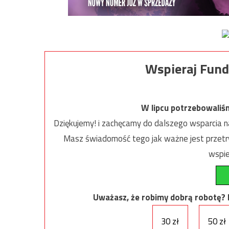
Wspieraj Fund
W lipcu potrzebowaliś
Dziękujemy! i zachęcamy do dalszego wsparcia na
Masz świadomość tego jak ważne jest przetrw
wspie
Uważasz, że robimy dobrą robotę? Ni
30 zł
50 zł