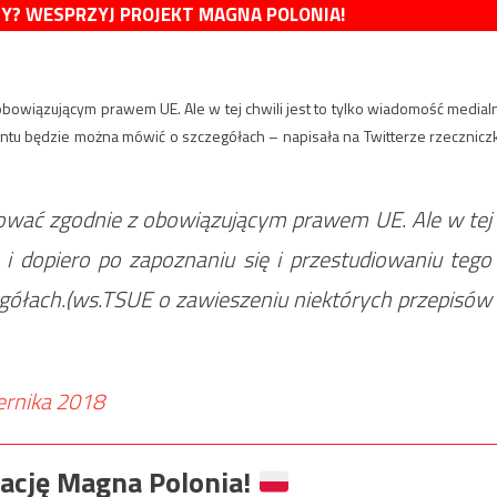
MY? WESPRZYJ PROJEKT MAGNA POLONIA!
obowiązującym prawem UE. Ale w tej chwili jest to tylko wiadomość medial
entu będzie można mówić o szczegółach – napisała na Twitterze rzecznicz
pować zgodnie z obowiązującym prawem UE. Ale w tej
 i dopiero po zapoznaniu się i przestudiowaniu tego
ółach.(ws.TSUE o zawieszeniu niektórych przepisów
ernika 2018
ację Magna Polonia!