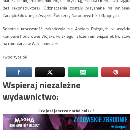
Martę Ociepkę (rekonstruktorkę historyczną), Ścibuta i Ireneusza Pająka
(też rekonstruktora). Odznaczenia zostały przyznane na wniosek
Zarządu Głównego Związku Żołnierzy Narodowych Sił Zbrojnych.
Sobotnia uroczystość zakończyła się Apelem Poległych w asyście
kompanii honorowej Wojska Polskiego i złożeniem wiązanek kwiatów
na cmentarzu w Waksmundzie.
/wpolityce.pl/
Wspieraj niezależne
wydawnictwo:
Czy jest jeszcze naród polski?