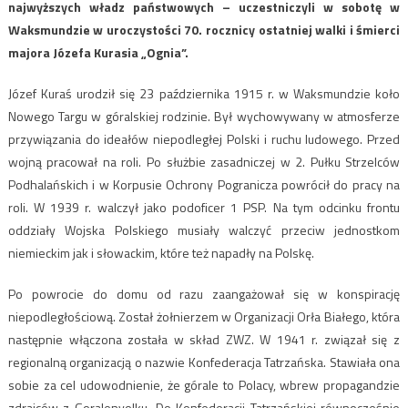
najwyższych władz państwowych – uczestniczyli w sobotę w
Waksmundzie w uroczystości 70. rocznicy ostatniej walki i śmierci
majora Józefa Kurasia „Ognia”.
Józef Kuraś urodził się 23 października 1915 r. w Waksmundzie koło
Nowego Targu w góralskiej rodzinie. Był wychowywany w atmosferze
przywiązania do ideałów niepodległej Polski i ruchu ludowego. Przed
wojną pracował na roli. Po służbie zasadniczej w 2. Pułku Strzelców
Podhalańskich i w Korpusie Ochrony Pogranicza powrócił do pracy na
roli. W 1939 r. walczył jako podoficer 1 PSP. Na tym odcinku frontu
oddziały Wojska Polskiego musiały walczyć przeciw jednostkom
niemieckim jak i słowackim, które też napadły na Polskę.
Po powrocie do domu od razu zaangażował się w konspirację
niepodległościową. Został żołnierzem w Organizacji Orła Białego, która
następnie włączona została w skład ZWZ. W 1941 r. związał się z
regionalną organizacją o nazwie Konfederacja Tatrzańska. Stawiała ona
sobie za cel udowodnienie, że górale to Polacy, wbrew propagandzie
zdrajców z Goralenvolku. Do Konfederacji Tatrzańskiej równocześnie