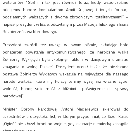
weteranów 1863 r. i tak jest również teraz, kiedy współcześnie
oddajemy honory kombatantom Armii Krajowej i innych formacji
podziemnych walczących z dwoma zbrodniczymi totalitaryzmami” –
napisał prezydent w liście, odczytanym przez Macieja Tulickiego z Biura
Bezpieczeństwa Narodowego.
Prezydent zwrócił też uwagę w swym piśmie, składając hołd
bohaterom powstania antykomunistycznego, że heroiczna walka
Żołnierzy Wyklętych była „kolejnym aktem w dziejowym dramacie
zmagania o wolną Polskę”. Prezydent ocenił także, że niezłomna
postawa Żołnierzy Wyklętych wskazuje na najwyższe dla naszego
narodu wartości, które my Polacy cenimy wyżej niż własne życie:
wolność, honor, solidarność z bliźnimi i poświęcenie dla sprawy
narodowej”.
Minister Obrony Narodowej Antoni Macierewicz skierował do
uczestników uroczystości list, w którym przypomniał, że Józef Kuraś
„Ogień” nie złożył broni po wojnie, gdy okupację niemiecką zastąpiła
okupacja sowiecka.