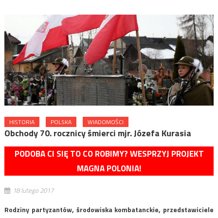
HISTORIA
POLSKA
WIADOMOŚCI
Obchody 70. rocznicy śmierci mjr. Józefa Kurasia
PODOBA CI SIĘ TO CO ROBIMY? WESPRZYJ PROJEKT
MAGNA POLONIA!
18 lutego 2017
Rodziny partyzantów, środowiska kombatanckie, przedstawiciele