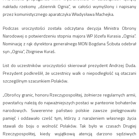
nakładu rzekomy „dziennik Ognia”, w całości wymyślony i napisany
przez komunistycznego aparatczyka Władysława Machejka.
Podczas uroczystości została odczytana decyzja Ministra Obrony
Narodowej o potwierdzeniu stopnia majora WP Józefa Kurasia „Ognia”.
Nominację z rąk dyrektora generalnego MON Bogdana Ścibuta odebrał
syn „Ognia”, Zbigniew Kuraś.
List do uczestników uroczystości skierował prezydent Andrzej Duda.
Prezydent podkreślił, że uczestnicy walk o niepodległość są otaczani
szczególnym szacunkiem Polaków.
„Obrońcy granic, honoru Rzeczypospolitej, żołnierze regularnych armii,
powstańcy należą do najważniejszych postaci w panteonie bohaterów
narodowych. Suwerenne państwo polskie zawsze pielęgnowało
pamięć i oddawało cześć tym, którzy z narażeniem własnego życia
stawali do boju o wolność Polaków. Tak było w czasach Drugiej
Rzeczypospolitej, kiedy wyjątkową atencją darzono sędziwych