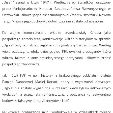
„Ogień” zginął w lutym 1947 r. Według relacji świadków, osaczony
przez funkcjonariuszy Korpusu Bezpieczeństwa Wewnętrznego w
Ostrowsku usiłował popełnić samobójstwo. Zmarł w szpitalu w Nowym
Targu. Miejsce jego pochówku dotychczas nie zostało odnalezione.
Po wojnie komunistyczne władze przedstawiały Kurasia jako
pospolitego zbrodniarza; kontrowersje wśród historyków w sprawie
„Ognia” były jednak szczególne i utrzymały się bardzo długo. Według
wielu badaczy, to efekt dziesięcioleci PRL-owskiej propagandy, która
wbrew faktom z antykomunistycznego partyzanta usiłowała zrobić
pospolitego zbrodniarza.
Jak mówił PAP w ub.r. historyk z krakowskiego oddziału Instytutu
Pamięci Narodowej Maciej Korkuć, spory i wątpliwości dotyczące
„Ognia” nie zostały wyjaśnione w czasach, kiedy żyli świadkowie tych
wydarzeń, a przez lata komunistyczna propaganda konsekwentnie
budowała fałszywy obraz „bandytów z lasu”.
PRL-owska propaganda m.in. wydrukowała w dziesiątkach tysięcy