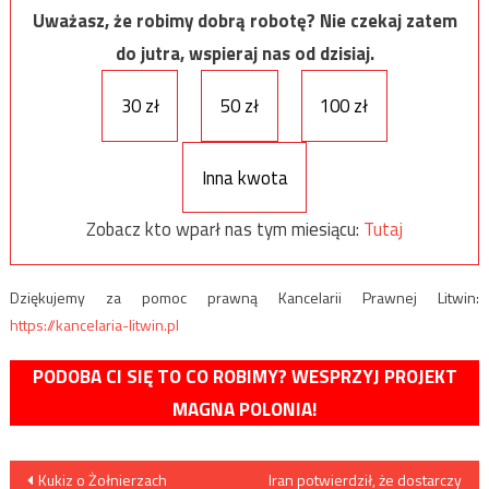
Uważasz, że robimy dobrą robotę? Nie czekaj zatem
do jutra, wspieraj nas od dzisiaj.
30 zł
50 zł
100 zł
Inna kwota
Zobacz kto wparł nas tym miesiącu:
Tutaj
Dziękujemy za pomoc prawną Kancelarii Prawnej Litwin:
https://kancelaria-litwin.pl
PODOBA CI SIĘ TO CO ROBIMY? WESPRZYJ PROJEKT
MAGNA POLONIA!
Nawigacja
Kukiz o Żołnierzach
Iran potwierdził, że dostarczy