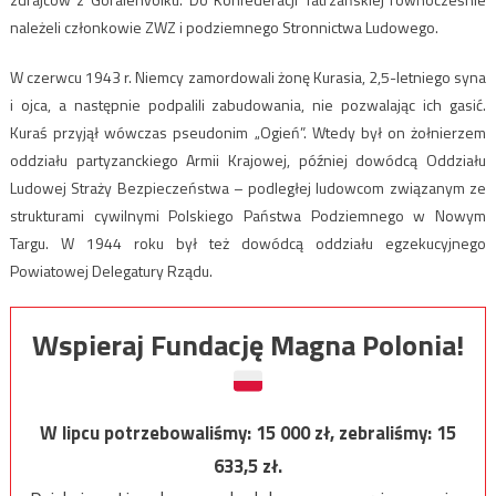
należeli członkowie ZWZ i podziemnego Stronnictwa Ludowego.
W czerwcu 1943 r. Niemcy zamordowali żonę Kurasia, 2,5-letniego syna
i ojca, a następnie podpalili zabudowania, nie pozwalając ich gasić.
Kuraś przyjął wówczas pseudonim „Ogień”. Wtedy był on żołnierzem
oddziału partyzanckiego Armii Krajowej, później dowódcą Oddziału
Ludowej Straży Bezpieczeństwa – podległej ludowcom związanym ze
strukturami cywilnymi Polskiego Państwa Podziemnego w Nowym
Targu. W 1944 roku był też dowódcą oddziału egzekucyjnego
Powiatowej Delegatury Rządu.
Wspieraj Fundację Magna Polonia!
W lipcu potrzebowaliśmy:
15 000
zł, zebraliśmy:
15
633,5
zł.