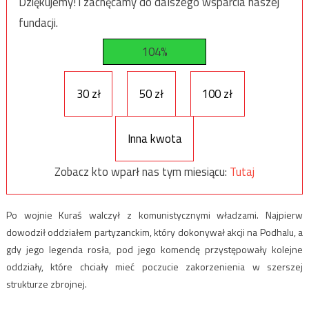
Dziękujemy! i zachęcamy do dalszego wsparcia naszej
fundacji.
104%
30 zł
50 zł
100 zł
Inna kwota
Zobacz kto wparł nas tym miesiącu:
Tutaj
Po wojnie Kuraś walczył z komunistycznymi władzami. Najpierw
dowodził oddziałem partyzanckim, który dokonywał akcji na Podhalu, a
gdy jego legenda rosła, pod jego komendę przystępowały kolejne
oddziały, które chciały mieć poczucie zakorzenienia w szerszej
strukturze zbrojnej.