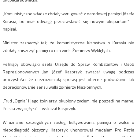
„Komunistyczne władze chciały wyrugować z narodowej pamięci Józefa
Kurasia, bo miał odwagę przeciwstawić się nowym okupantom” –
napisał.
Minister zaznaczył też, że komunistyczne kłamstwa o Kurasiu nie
zdołały zniszczyć pamięci o nim wielu Żołnierzy Wyklętych.
Pełniący obowiązki szefa Urzędu do Spraw Kombatantów i Osób
Represjonowanych Jan Józef Kasprzyk zwracał uwagę podczas
uroczystości, że niezrozumiałą sprawą jest obecne podważanie lub
deprecjonowanie sensu walki żołnierzy Niezłomnych.
„Trud „Ognia” i jego żołnierzy, okupiony życiem, nie poszedł na marne.
Polska zwyciężyła” – wskazał Kasprzyk.
W uznaniu szczególnych zasług, kultywowania pamięci o walce o
niepodległość ojczyzny, Kasprzyk uhonorował medalem Pro Patria