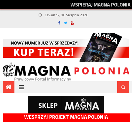
W
S
P
I
E
R
A
J
M
A
G
N
A
P
O
L
O
N
I
A
Czwartek, 06 Sierpnia 2026
WESPRZYJ PROJEKT MAGNA POLONIA