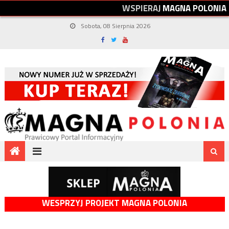
W
S
P
I
E
R
A
J
M
A
G
N
A
P
O
L
O
N
I
A
Sobota, 08 Sierpnia 2026
WESPRZYJ PROJEKT MAGNA POLONIA