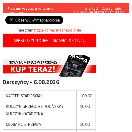
Nawigacja
Zanim wybuchnie wojna
Giertych: „Otrzymałem
propozycję startu z list KO do
domowa
Senatu”
wpisu
Telegram
https://t.me/magnapolonia
WESPRZYJ PROJEKT MAGNA POLONIA
Darczyńcy - 6.08.2026
KACPER STAROŚCIAK
100,00
KULCZYK GRZEGORZ POLIŃSKA i
50,00
KULCZYK KATARZYNA
MARIA KOSTRZEWA
50,00