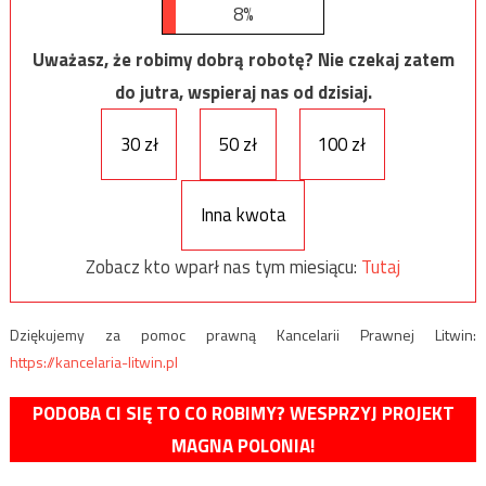
8%
Uważasz, że robimy dobrą robotę? Nie czekaj zatem
do jutra, wspieraj nas od dzisiaj.
30 zł
50 zł
100 zł
Inna kwota
Zobacz kto wparł nas tym miesiącu:
Tutaj
Dziękujemy za pomoc prawną Kancelarii Prawnej Litwin:
https://kancelaria-litwin.pl
PODOBA CI SIĘ TO CO ROBIMY? WESPRZYJ PROJEKT
MAGNA POLONIA!