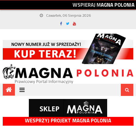
W
S
P
I
E
R
A
J
M
A
G
N
A
P
O
L
O
N
I
A
Czwartek, 06 Sierpnia 2026
WESPRZYJ PROJEKT MAGNA POLONIA