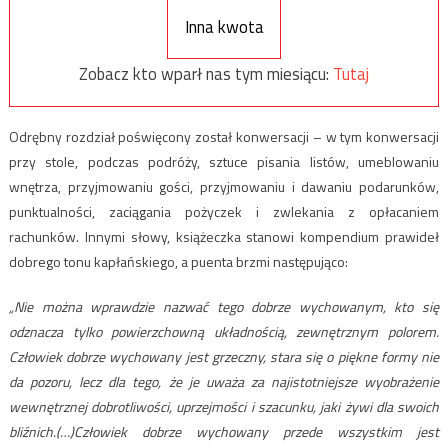
Inna kwota
Zobacz kto wparł nas tym miesiącu:
Tutaj
Odrębny rozdział poświęcony został konwersacji – w tym konwersacji
przy stole, podczas podróży, sztuce pisania listów, umeblowaniu
wnętrza, przyjmowaniu gości, przyjmowaniu i dawaniu podarunków,
punktualności, zaciągania pożyczek i zwlekania z opłacaniem
rachunków. Innymi słowy, książeczka stanowi kompendium prawideł
dobrego tonu kapłańskiego, a puenta brzmi następująco:
„Nie można wprawdzie nazwać tego dobrze wychowanym, kto się
odznacza tylko powierzchowną układnością, zewnętrznym polorem.
Człowiek dobrze wychowany jest grzeczny, stara się o piękne formy nie
da pozoru, lecz dla tego, że je uważa za najistotniejsze wyobrażenie
wewnętrznej dobrotliwości, uprzejmości i szacunku, jaki żywi dla swoich
bliźnich.(…)Człowiek dobrze wychowany przede wszystkim jest