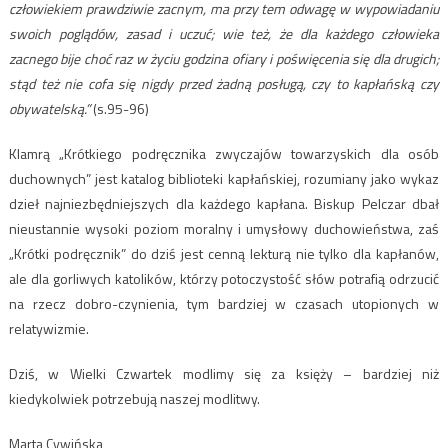
człowiekiem prawdziwie zacnym, ma przy tem odwagę w wypowiadaniu
swoich poglądów, zasad i uczuć; wie też, że dla każdego człowieka
zacnego bije choć raz w życiu godzina ofiary i poświęcenia się dla drugich;
stąd też nie cofa się nigdy przed żadną posługą, czy to kapłańską czy
obywatelską.”
(s.95-96)
Klamrą „Krótkiego podręcznika zwyczajów towarzyskich dla osób
duchownych” jest katalog biblioteki kapłańskiej, rozumiany jako wykaz
dzieł najniezbędniejszych dla każdego kapłana. Biskup Pelczar dbał
nieustannie wysoki poziom moralny i umysłowy duchowieństwa, zaś
„Krótki podręcznik” do dziś jest cenną lekturą nie tylko dla kapłanów,
ale dla gorliwych katolików, którzy potoczystość słów potrafią odrzucić
na rzecz dobro-czynienia, tym bardziej w czasach utopionych w
relatywizmie.
Dziś, w Wielki Czwartek modlimy się za księży – bardziej niż
kiedykolwiek potrzebują naszej modlitwy.
Marta Cywińska