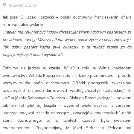
18 kwietnia 2019
Jak pisał O. Jacek Hoszycki – polski duchowny, franciszkanin, ofiara
represji stalinowskich:
„Kapłan ma również być ludowi chrześcijańskiemu dobrym pasterzem, za
przykładem swego Mistrza i Pana winien oddać życie za owieczki swoje.
Tak dobry pasterz kocha swe owieczki, a ta miłość zapala go do
najpiękniejszych ofiar i wysiłków”
.
Cofnijmy się jednak w czasie. W 1911 roku w Wilnie, nakładem
wydawnictwa Witolda Kopcia ukazało się dzieło przełomowe – przede
wszystkim dla osób duchownych. ”Krótki podręcznik zwyczajów
towarzyskich dla osób duchownych według „Ascetyki kapłańskiej” J.E.
ks Dra Józefa Sebastyana Pelczara – Biskupa Przemyskiego” – bowiem
tak brzmiał tytuł tej książki – wywołał wiele dyskusji a zarazem
uporządkowywał zasady dotyczące „zwyczajów towarzyskich” osób
stanu duchownego, co w tamtych czasach było swoistym
ewenementem. Przypomnijmy, iż Józef Sebastian Pelczar był