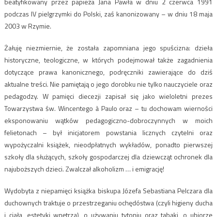
beatyfikowany przez papieża Jana Pawła w dniu 2 czerwca 1991
podczas IV pielgrzymki do Polski, zaś kanonizowany – w dniu 18 maja
2003 w Rzymie.
Żałuję niezmiernie, że została zapomniana jego spuścizna: dzieła
historyczne, teologiczne, w których podejmował także zagadnienia
dotyczące prawa kanonicznego, podręczniki zawierające do dziś
aktualne treści. Nie pamiętają o jego dorobku nie tylko nauczyciele oraz
pedagodzy. W pamięci diecezji zapisał się jako wieloletni prezes
Towarzystwa św. Wincentego à Paulo oraz – tu dochowam wierności
eksponowaniu wątków pedagogiczno-dobroczynnych w moich
felietonach – był inicjatorem powstania licznych czytelni oraz
wypożyczalni książek, nieodpłatnych wykładów, ponadto pierwszej
szkoły dla służących, szkoły gospodarczej dla dziewcząt ochronek dla
najuboższych dzieci. Zwalczał alkoholizm … i emigrację!
Wydobyta z niepamięci książka biskupa Józefa Sebastiana Pelczara dla
duchownych traktuje o przestrzeganiu ochędóstwa (czyli higieny ducha
i ciała, estetyki wnętrza), o używaniu tytoniu oraz tabaki, o ubiorze