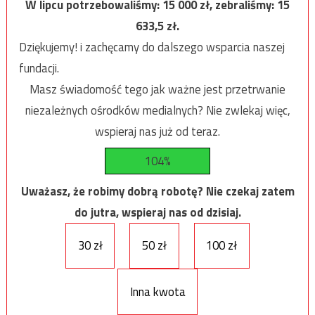
W lipcu potrzebowaliśmy:
15 000
zł, zebraliśmy:
15
633,5
zł.
Dziękujemy! i zachęcamy do dalszego wsparcia naszej
fundacji.
Masz świadomość tego jak ważne jest przetrwanie
niezależnych ośrodków medialnych? Nie zwlekaj więc,
wspieraj nas już od teraz.
104%
Uważasz, że robimy dobrą robotę? Nie czekaj zatem
do jutra, wspieraj nas od dzisiaj.
30 zł
50 zł
100 zł
Inna kwota