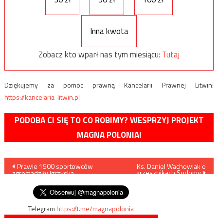
Inna kwota
Zobacz kto wparł nas tym miesiącu:
Tutaj
Dziękujemy za pomoc prawną Kancelarii Prawnej Litwin:
https://kancelaria-litwin.pl
PODOBA CI SIĘ TO CO ROBIMY? WESPRZYJ PROJEKT
MAGNA POLONIA!
Nawigacja
Prawie 1500 sportowców
Ks. Daniel Wachowiak o
grzesznikach Sodomy
zgromadziły Igrzyska
wpisu
Polonijne w Gdyni
Telegram
https://t.me/magnapolonia