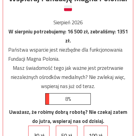
Sierpień 2026
W sierpniu potrzebujemy:
16 500
zł, zebraliśmy:
1351
zł.
Państwa wsparcie jest niezbędne dla funkcjonowania
Fundacji Magna Polonia.
Masz świadomość tego jak ważne jest przetrwanie
niezależnych ośrodków medialnych? Nie zwlekaj więc,
wspieraj nas już od teraz.
8%
Uważasz, że robimy dobrą robotę? Nie czekaj zatem
do jutra, wspieraj nas od dzisiaj.
30 zł
50 zł
100 zł