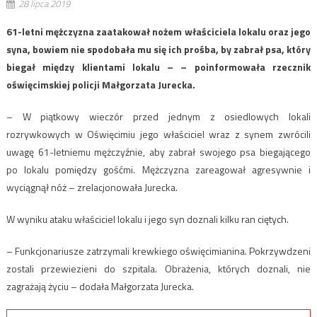
28 lipca 2019
61-letni mężczyzna zaatakował nożem właściciela lokalu oraz jego
syna, bowiem nie spodobała mu się ich prośba, by zabrał psa, który
biegał między klientami lokalu – – poinformowała rzecznik
oświęcimskiej policji Małgorzata Jurecka.
– W piątkowy wieczór przed jednym z osiedlowych lokali
rozrywkowych w Oświęcimiu jego właściciel wraz z synem zwrócili
uwagę 61-letniemu mężczyźnie, aby zabrał swojego psa biegającego
po lokalu pomiędzy gośćmi. Mężczyzna zareagował agresywnie i
wyciągnął nóż – zrelacjonowała Jurecka.
W wyniku ataku właściciel lokalu i jego syn doznali kilku ran ciętych.
– Funkcjonariusze zatrzymali krewkiego oświęcimianina. Pokrzywdzeni
zostali przewiezieni do szpitala. Obrażenia, których doznali, nie
zagrażają życiu – dodała Małgorzata Jurecka.