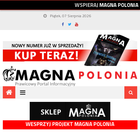
W
S
P
I
E
R
A
J
M
A
G
N
A
P
O
L
O
N
I
A
Piątek, 07 Sierpnia 2026
WESPRZYJ PROJEKT MAGNA POLONIA